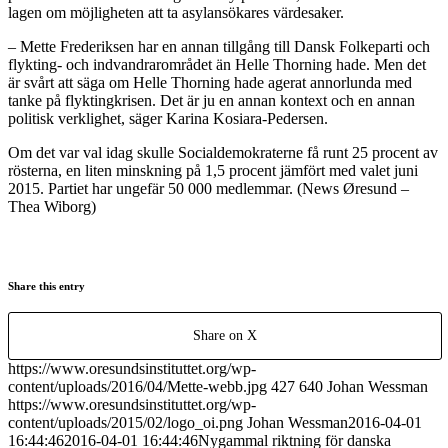
lagen om möjligheten att ta asylansökares värdesaker.
– Mette Frederiksen har en annan tillgång till Dansk Folkeparti och
flykting- och indvandrarområdet än Helle Thorning hade. Men det
är svårt att säga om Helle Thorning hade agerat annorlunda med
tanke på flyktingkrisen. Det är ju en annan kontext och en annan
politisk verklighet, säger Karina Kosiara-Pedersen.
Om det var val idag skulle Socialdemokraterne få runt 25 procent av
rösterna, en liten minskning på 1,5 procent jämfört med valet juni
2015. Partiet har ungefär 50 000 medlemmar. (News Øresund –
Thea Wiborg)
Share this entry
Share on X
https://www.oresundsinstituttet.org/wp-
content/uploads/2016/04/Mette-webb.jpg
427
640
Johan Wessman
https://www.oresundsinstituttet.org/wp-
content/uploads/2015/02/logo_oi.png
Johan Wessman
2016-04-01
16:44:46
2016-04-01 16:44:46
Nygammal riktning för danska