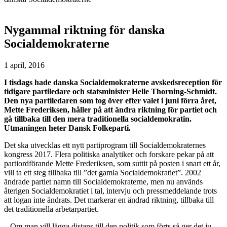
Nygammal riktning för danska
Socialdemokraterne
1 april, 2016
I tisdags hade danska Socialdemokraterne avskedsreception för
tidigare partiledare och statsminister Helle Thorning-Schmidt.
Den nya partiledaren som tog över efter valet i juni förra året,
Mette Frederiksen, håller på att ändra riktning för partiet och
gå tillbaka till den mera traditionella socialdemokratin.
Utmaningen heter Dansk Folkeparti.
Det ska utvecklas ett nytt partiprogram till Socialdemokraternes
kongress 2017. Flera politiska analytiker och forskare pekar på att
partiordförande Mette Frederiksen, som suttit på posten i snart ett år,
vill ta ett steg tillbaka till ”det gamla Socialdemokratiet”. 2002
ändrade partiet namn till Socialdemokraterne, men nu används
återigen Socialdemokratiet i tal, intervju och pressmeddelande trots
att logan inte ändrats. Det markerar en ändrad riktning, tillbaka till
det traditionella arbetarpartiet.
– Om man vill lägga distans till den politik som förts så ger det ju