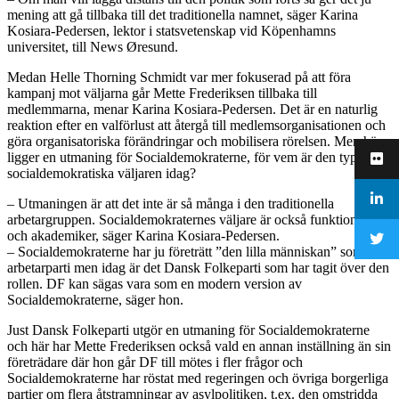
mening att gå tillbaka till det traditionella namnet, säger Karina
Kosiara-Pedersen, lektor i statsvetenskap vid Köpenhamns
universitet, till News Øresund.
Medan Helle Thorning Schmidt var mer fokuserad på att föra
kampanj mot väljarna går Mette Frederiksen tillbaka till
medlemmarna, menar Karina Kosiara-Pedersen. Det är en naturlig
reaktion efter en valförlust att återgå till medlemsorganisationen och
göra organisatoriska förändringar och mobilisera rörelsen. Men här
ligger en utmaning för Socialdemokraterne, för vem är den typiska
socialdemokratiska väljaren idag?
– Utmaningen är att det inte är så många i den traditionella
arbetargruppen. Socialdemokraternes väljare är också funktionärer
och akademiker, säger Karina Kosiara-Pedersen.
– Socialdemokraterne har ju företrätt ”den lilla människan” som ett
arbetarparti men idag är det Dansk Folkeparti som har tagit över den
rollen. DF kan sägas vara som en modern version av
Socialdemokraterne, säger hon.
Just Dansk Folkeparti utgör en utmaning för Socialdemokraterne
och här har Mette Frederiksen också vald en annan inställning än sin
företrädare där hon går DF till mötes i fler frågor och
Socialdemokraterne har röstat med regeringen och övriga borgerliga
partier om flera åtstramningar av asylpolitiken, t.ex. den omstridda