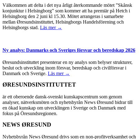
Välkommen att delta i det nya årligt återkommande mötet ”Skånsk
konjunktur i Helsingborg” som kommer att ha premiär på Hetch i
Helsingborg den 2 juni kl 15.30. Mötet arrangeras i samarbete
mellan Øresundsinstituttet, Helsingborgs Handelsförening och
Helsingborgs stad.
Läs mer →
Ny analys: Danmarks och Sveriges försvar och beredskap 2026
Øresundsinstituttet presenterar en ny analys som belyser strukturer,
beslut och utveckling inom försvar, beredskap och civilförsvar i
Danmark och Sverige.
Läs mer →
ØRESUNDSINSTITUTTET
är ett oberoende dansk-svenskt kunskapscentrum som genom
analyser, nätverksmöten och nyhetsbyrån News Øresund bidrar till
en ökad kunskap om utvecklingen i Sverige och Danmark med
fokus på Öresundsregionen.
NEWS ØRESUND
Nyhetsbyrån News Øresund drivs som en non-profitverksamhet och