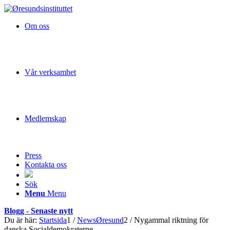
Om oss
Vår verksamhet
Medlemskap
Press
Kontakta oss
Sök
Menu
Menu
Blogg - Senaste nytt
Du är här:
Startsida
1
/
NewsØresund
2
/
Nygammal riktning för
danska Socialdemokraterne