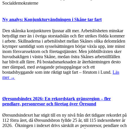
Socialdemokraterne
Ny analys: Konjunkturvändningen i Skåne tar fart
Den skånska konjunkturen ljusnar allt mer. Arbetslösheten minskar
betydligt mer än i övriga storstadslän och fler utrikes födda kommer
i arbete. Skillnaderna i arbetslöshet mellan Skånes olika delområden
krymper samtidigt som sysselsättningen börjar växla upp, inte minst
inom försvarssektorn och företagstjänster. Men jobbtillväxten sker
huvudsakligen i västra Skåne, medan östra Skånes arbetstillfällen
har blivit allt färre. På bostadsmarknaden är återhämtningen desto
mer dämpad, med avtagande prisuppgångar och ett
bostadsbyggande som inte riktigt tagit fart – förutom i Lund.
Läs
mer →
Øresundsindex 2026: En rekordstark gränsregion – fler
pendlare, personresor och företag över Öresund
Øresundsindexet har stigit till en ny nivå från det tidigare rekordet på
112 förra året, då Øresundsbron fyllde 25 år, till 115 indexenheter år
2026. Ökningen i indexet drivs särskilt av personresor, pendlare och