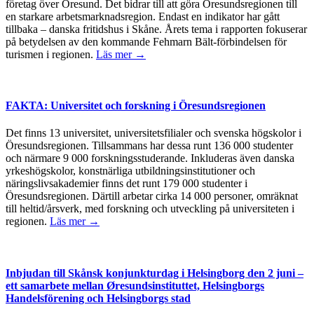
företag över Öresund. Det bidrar till att göra Öresundsregionen till
en starkare arbetsmarknadsregion. Endast en indikator har gått
tillbaka – danska fritidshus i Skåne. Årets tema i rapporten fokuserar
på betydelsen av den kommande Fehmarn Bält-förbindelsen för
turismen i regionen.
Läs mer →
FAKTA: Universitet och forskning i Öresundsregionen
Det finns 13 universitet, universitetsfilialer och svenska högskolor i
Öresundsregionen. Tillsammans har dessa runt 136 000 studenter
och närmare 9 000 forskningsstuderande. Inkluderas även danska
yrkeshögskolor, konstnärliga utbildningsinstitutioner och
näringslivsakademier finns det runt 179 000 studenter i
Öresundsregionen. Därtill arbetar cirka 14 000 personer, omräknat
till heltid/årsverk, med forskning och utveckling på universiteten i
regionen.
Läs mer →
Inbjudan till Skånsk konjunkturdag i Helsingborg den 2 juni –
ett samarbete mellan Øresundsinstituttet, Helsingborgs
Handelsförening och Helsingborgs stad