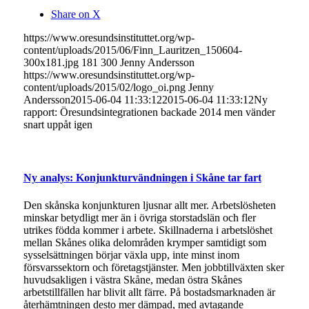
Share on X
https://www.oresundsinstituttet.org/wp-
content/uploads/2015/06/Finn_Lauritzen_150604-
300x181.jpg
181
300
Jenny Andersson
https://www.oresundsinstituttet.org/wp-
content/uploads/2015/02/logo_oi.png
Jenny
Andersson
2015-06-04 11:33:12
2015-06-04 11:33:12
Ny
rapport: Öresundsintegrationen backade 2014 men vänder
snart uppåt igen
Ny analys: Konjunkturvändningen i Skåne tar fart
Den skånska konjunkturen ljusnar allt mer. Arbetslösheten
minskar betydligt mer än i övriga storstadslän och fler
utrikes födda kommer i arbete. Skillnaderna i arbetslöshet
mellan Skånes olika delområden krymper samtidigt som
sysselsättningen börjar växla upp, inte minst inom
försvarssektorn och företagstjänster. Men jobbtillväxten sker
huvudsakligen i västra Skåne, medan östra Skånes
arbetstillfällen har blivit allt färre. På bostadsmarknaden är
återhämtningen desto mer dämpad, med avtagande