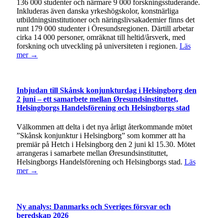
136 000 studenter och närmare 9 000 forskningsstuderande.
Inkluderas även danska yrkeshögskolor, konstnärliga
utbildningsinstitutioner och näringslivsakademier finns det
runt 179 000 studenter i Öresundsregionen. Därtill arbetar
cirka 14 000 personer, omräknat till heltid/årsverk, med
forskning och utveckling på universiteten i regionen.
Läs
mer →
Inbjudan till Skånsk konjunkturdag i Helsingborg den
2 juni – ett samarbete mellan Øresundsinstituttet,
Helsingborgs Handelsförening och Helsingborgs stad
Välkommen att delta i det nya årligt återkommande mötet
”Skånsk konjunktur i Helsingborg” som kommer att ha
premiär på Hetch i Helsingborg den 2 juni kl 15.30. Mötet
arrangeras i samarbete mellan Øresundsinstituttet,
Helsingborgs Handelsförening och Helsingborgs stad.
Läs
mer →
Ny analys: Danmarks och Sveriges försvar och
beredskap 2026