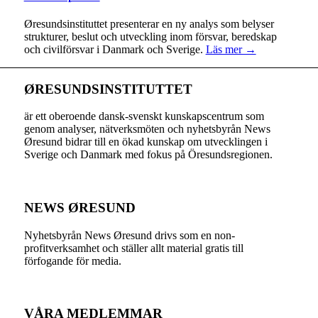
Øresundsinstituttet presenterar en ny analys som belyser
strukturer, beslut och utveckling inom försvar, beredskap
och civilförsvar i Danmark och Sverige.
Läs mer →
ØRESUNDSINSTITUTTET
är ett oberoende dansk-svenskt kunskapscentrum som
genom analyser, nätverksmöten och nyhetsbyrån News
Øresund bidrar till en ökad kunskap om utvecklingen i
Sverige och Danmark med fokus på Öresundsregionen.
NEWS ØRESUND
Nyhetsbyrån News Øresund drivs som en non-
profitverksamhet och ställer allt material gratis till
förfogande för media.
VÅRA MEDLEMMAR