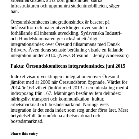
arbetsmarknaden: att ta bort gränshinder, stärka
infrastrukturen och uppmuntra studentmobiliteten, säger
han.
Öresundskomiteens integrationsindex är baserat på
helårssiffror och mäter utvecklingen över sundet i
förhållande till inhemsk utveckling. Sydsvenska Industri-
och Handelskammaren ger också ut ett årligt
integrationsindex över Öresund tillsammans med Dansk
Erhverv. Även deras senaste beräkning visade en fallande
integration under 2014. (News Øresund – Jenny Andersson)
Fakta: Öresundskomiteens integrationsindex juni 2015
Indexet visar utvecklingen i integrationen över Öresund
jämfört med år 2000 när Öresundsbron öppnade. Värdet för
2014 är 163 vilket jämfört med 2013 är en minskning med 4
indexpoäng från 167. Mätningen består av fem delindex:
näringsliv, transport och kommunikation, kultur,
arbetsmarknad och bostadsmarknad. Näringslivets
integration är det enda index som steg under förra året. Mest
betydelsefullt är områdena arbetsmarknad och
bostadsmarknad.
Share this entry