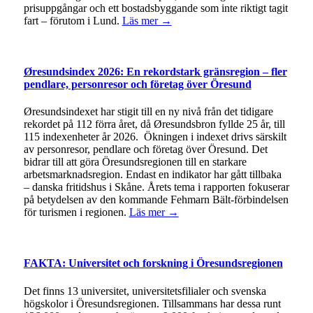
prisuppgångar och ett bostadsbyggande som inte riktigt tagit
fart – förutom i Lund.
Läs mer →
Øresundsindex 2026: En rekordstark gränsregion – fler
pendlare, personresor och företag över Öresund
Øresundsindexet har stigit till en ny nivå från det tidigare
rekordet på 112 förra året, då Øresundsbron fyllde 25 år, till
115 indexenheter år 2026. Ökningen i indexet drivs särskilt
av personresor, pendlare och företag över Öresund. Det
bidrar till att göra Öresundsregionen till en starkare
arbetsmarknadsregion. Endast en indikator har gått tillbaka
– danska fritidshus i Skåne. Årets tema i rapporten fokuserar
på betydelsen av den kommande Fehmarn Bält-förbindelsen
för turismen i regionen.
Läs mer →
FAKTA: Universitet och forskning i Öresundsregionen
Det finns 13 universitet, universitetsfilialer och svenska
högskolor i Öresundsregionen. Tillsammans har dessa runt