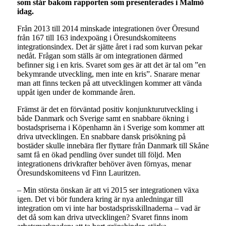
som står bakom rapporten som presenterades i Malmö
idag.
Från 2013 till 2014 minskade integrationen över Öresund
från 167 till 163 indexpoäng i Öresundskomiteens
integrationsindex. Det är sjätte året i rad som kurvan pekar
nedåt. Frågan som ställs är om integrationen därmed
befinner sig i en kris. Svaret som ges är att det är tal om ”en
bekymrande utveckling, men inte en kris”. Snarare menar
man att finns tecken på att utvecklingen kommer att vända
uppåt igen under de kommande åren.
Främst är det en förväntad positiv konjunkturutveckling i
både Danmark och Sverige samt en snabbare ökning i
bostadspriserna i Köpenhamn än i Sverige som kommer att
driva utvecklingen. En snabbare dansk prisökning på
bostäder skulle innebära fler flyttare från Danmark till Skåne
samt få en ökad pendling över sundet till följd. Men
integrationens drivkrafter behöver även förnyas, menar
Öresundskomiteens vd Finn Lauritzen.
– Min största önskan är att vi 2015 ser integrationen växa
igen. Det vi bör fundera kring är nya anledningar till
integration om vi inte har bostadsprisskillnaderna – vad är
det då som kan driva utvecklingen? Svaret finns inom