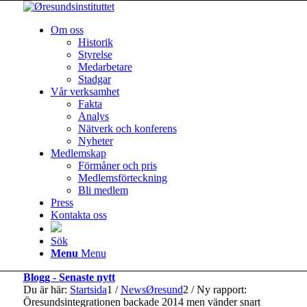
Om oss
Historik
Styrelse
Medarbetare
Stadgar
Vår verksamhet
Fakta
Analys
Nätverk och konferens
Nyheter
Medlemskap
Förmåner och pris
Medlemsförteckning
Bli medlem
Press
Kontakta oss
Sök
Menu
Menu
Blogg - Senaste nytt
Du är här:
Startsida
1
/
NewsØresund
2
/
Ny rapport:
Öresundsintegrationen backade 2014 men vänder snart