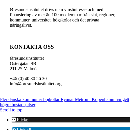
Øresundsinstituttet drivs utan vinst­intresse och med
finansiering av mer än 100 medlemmar från stat, regioner,
kommuner, universitet, högskolor och det privata
näringslivet.
KONTAKTA OSS
Øresundsinstituttet
Östergatan 9B
211 25 Malmö
+46 (0) 40 30 56 30
info@oresundsinstituttet.org
Fler danska kommuner bojkottar Ryanair
Metron i Köpenhamn har gett
högre bostadspriser
Scroll to top
Flickr
LinkedIn