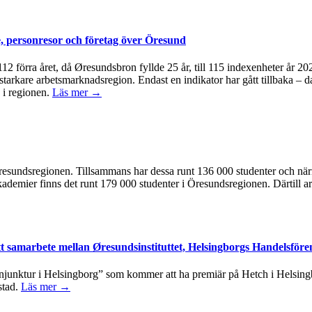
, personresor och företag över Öresund
å 112 förra året, då Øresundsbron fyllde 25 år, till 115 indexenheter år 
 starkare arbetsmarknadsregion. Endast en indikator har gått tillbaka – d
 i regionen.
Läs mer →
 i Öresundsregionen. Tillsammans har dessa runt 136 000 studenter och n
kademier finns det runt 179 000 studenter i Öresundsregionen. Därtill ar
tt samarbete mellan Øresundsinstituttet, Helsingborgs Handelsföre
junktur i Helsingborg” som kommer att ha premiär på Hetch i Helsingbo
stad.
Läs mer →