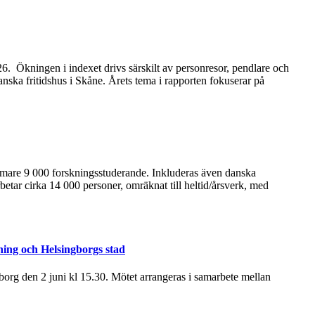
2026. Ökningen i indexet drivs särskilt av personresor, pendlare och
anska fritidshus i Skåne. Årets tema i rapporten fokuserar på
ärmare 9 000 forskningsstuderande. Inkluderas även danska
betar cirka 14 000 personer, omräknat till heltid/årsverk, med
ning och Helsingborgs stad
rg den 2 juni kl 15.30. Mötet arrangeras i samarbete mellan