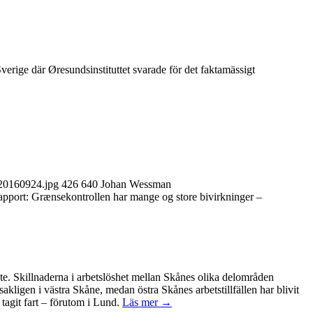
ige där Øresundsinstituttet svarade för det faktamässigt
-20160924.jpg
426
640
Johan Wessman
apport: Grænsekontrollen har mange og store bivirkninger –
ete. Skillnaderna i arbetslöshet mellan Skånes olika delområden
kligen i västra Skåne, medan östra Skånes arbetstillfällen har blivit
tagit fart – förutom i Lund.
Läs mer →