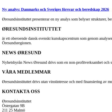
Ny analys: Danmarks och Sveriges försvar och beredskap 2026
Øresundsinstituttet presenterar en ny analys som belyser strukturer, 
ØRESUNDSINSTITUTTET
är ett oberoende dansk-svenskt kunskapscentrum som genom analyser
Öresundsregionen.
NEWS ØRESUND
Nyhetsbyrån News Øresund drivs som en non-profitverksamhet och ställe
VÅRA MEDLEMMAR
Øresundsinstituttet drivs utan vinst­intresse och med finansiering av 
KONTAKTA OSS
Øresundsinstituttet
Östergatan 9B
211 25 Malmö