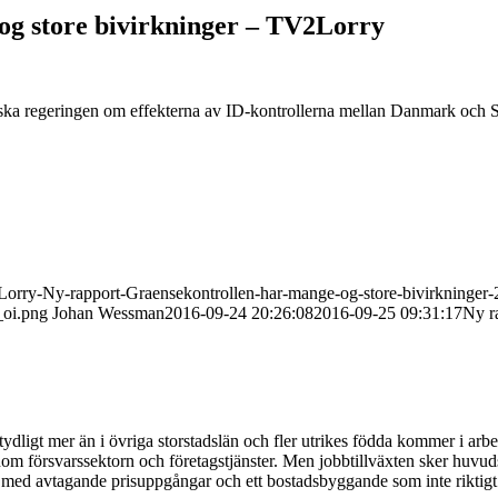
og store bivirkninger – TV2Lorry
 regeringen om effekterna av ID-kontrollerna mellan Danmark och Sver
2Lorry-Ny-rapport-Graensekontrollen-har-mange-og-store-bivirkninger
_oi.png
Johan Wessman
2016-09-24 20:26:08
2016-09-25 09:31:17
Ny r
ydligt mer än i övriga storstadslän och fler utrikes födda kommer i arb
om försvarssektorn och företagstjänster. Men jobbtillväxten sker huvudsa
med avtagande prisuppgångar och ett bostadsbyggande som inte riktigt 