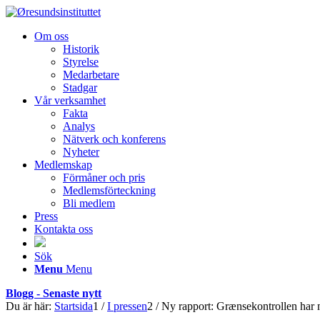
Om oss
Historik
Styrelse
Medarbetare
Stadgar
Vår verksamhet
Fakta
Analys
Nätverk och konferens
Nyheter
Medlemskap
Förmåner och pris
Medlemsförteckning
Bli medlem
Press
Kontakta oss
Sök
Menu
Menu
Blogg - Senaste nytt
Du är här:
Startsida
1
/
I pressen
2
/
Ny rapport: Grænsekontrollen har m