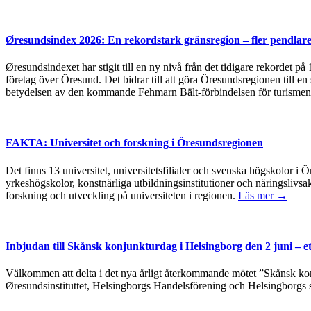
Øresundsindex 2026: En rekordstark gränsregion – fler pendlare
Øresundsindexet har stigit till en ny nivå från det tidigare rekordet p
företag över Öresund. Det bidrar till att göra Öresundsregionen till en
betydelsen av den kommande Fehmarn Bält-förbindelsen för turismen
FAKTA: Universitet och forskning i Öresundsregionen
Det finns 13 universitet, universitetsfilialer och svenska högskolor
yrkeshögskolor, konstnärliga utbildningsinstitutioner och näringslivsa
forskning och utveckling på universiteten i regionen.
Läs mer →
Inbjudan till Skånsk konjunkturdag i Helsingborg den 2 juni – e
Välkommen att delta i det nya årligt återkommande mötet ”Skånsk kon
Øresundsinstituttet, Helsingborgs Handelsförening och Helsingborgs 