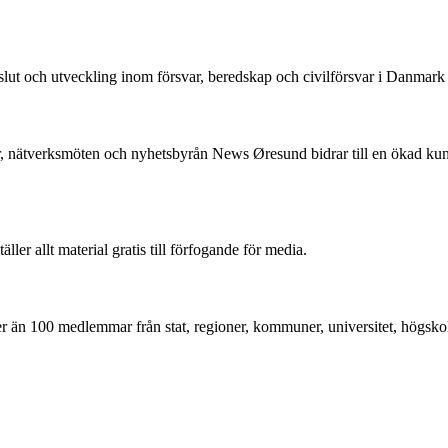
beslut och utveckling inom försvar, beredskap och civilförsvar i Danmar
, nätverksmöten och nyhetsbyrån News Øresund bidrar till en ökad k
r allt material gratis till förfogande för media.
mer än 100 medlemmar från stat, regioner, kommuner, universitet, högskol