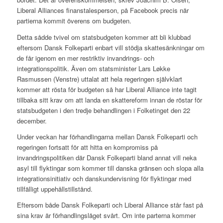
Liberal Alliances finanstalesperson, på Facebook precis när
partierna kommit överens om budgeten.
Detta sådde tvivel om statsbudgeten kommer att bli klubbad
eftersom Dansk Folkeparti enbart vill stödja skattesänkningar om
de får igenom en mer restriktiv invandrings- och
integrationspolitik. Även om statsminister Lars Løkke
Rasmussen (Venstre) uttalat att hela regeringen självklart
kommer att rösta för budgeten så har Liberal Alliance inte tagit
tillbaka sitt krav om att landa en skattereform innan de röstar för
statsbudgeten i den tredje behandlingen i Folketinget den 22
december.
Under veckan har förhandlingarna mellan Dansk Folkeparti och
regeringen fortsatt för att hitta en kompromiss på
invandringspolitiken där Dansk Folkeparti bland annat vill neka
asyl till flyktingar som kommer till danska gränsen och slopa alla
integrationsinitiativ och danskundervisning för flyktingar med
tillfälligt uppehållstillstånd.
Eftersom både Dansk Folkeparti och Liberal Alliance står fast på
sina krav är förhandlingsläget svårt. Om inte parterna kommer