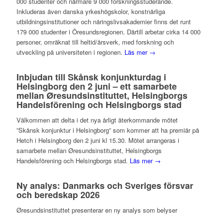
000 studenter och närmare 9 000 forskningsstuderande.
Inkluderas även danska yrkeshögskolor, konstnärliga
utbildningsinstitutioner och näringslivsakademier finns det runt
179 000 studenter i Öresundsregionen. Därtill arbetar cirka 14 000
personer, omräknat till heltid/årsverk, med forskning och
utveckling på universiteten i regionen.
Läs mer →
Inbjudan till Skånsk konjunkturdag i
Helsingborg den 2 juni – ett samarbete
mellan Øresundsinstituttet, Helsingborgs
Handelsförening och Helsingborgs stad
Välkommen att delta i det nya årligt återkommande mötet
”Skånsk konjunktur i Helsingborg” som kommer att ha premiär på
Hetch i Helsingborg den 2 juni kl 15.30. Mötet arrangeras i
samarbete mellan Øresundsinstituttet, Helsingborgs
Handelsförening och Helsingborgs stad.
Läs mer →
Ny analys: Danmarks och Sveriges försvar
och beredskap 2026
Øresundsinstituttet presenterar en ny analys som belyser