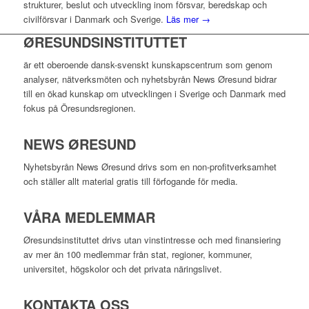
strukturer, beslut och utveckling inom försvar, beredskap och
civilförsvar i Danmark och Sverige.
Läs mer →
ØRESUNDSINSTITUTTET
är ett oberoende dansk-svenskt kunskapscentrum som genom
analyser, nätverksmöten och nyhetsbyrån News Øresund bidrar
till en ökad kunskap om utvecklingen i Sverige och Danmark med
fokus på Öresundsregionen.
NEWS ØRESUND
Nyhetsbyrån News Øresund drivs som en non-profitverksamhet
och ställer allt material gratis till förfogande för media.
VÅRA MEDLEMMAR
Øresundsinstituttet drivs utan vinst­intresse och med finansiering
av mer än 100 medlemmar från stat, regioner, kommuner,
universitet, högskolor och det privata näringslivet.
KONTAKTA OSS