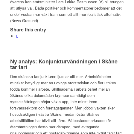
överens kan statsminister Lars Løkke Rasmussen (V) bli tvungen
att utlysa val. Båda politiker och kommentatorer bedömer att det
under veckan har växt fram som ett allt mer realistisk alternativ.
(News Øresund)
Share this entry
Ny analys: Konjunkturvändningen i Skåne
tar fart
Den skånska konjunkturen ljusnar allt mer. Arbetslösheten
minskar betydligt mer än i övriga storstadslän och fler utrikes
födda kommer i arbete. Skillnaderna i arbetslöshet mellan
Skånes olika delområden krymper samtidigt som
sysselsättningen börjar växla upp, inte minst inom
försvarssektorn och företagstjänster. Men jobbtillväxten sker
huvudsakligen i västra Skåne, medan östra Skånes
arbetstillfällen har blivit allt färre. På bostadsmarknaden är
återhämtningen desto mer dämpad, med avtagande
prisuppgångar och ett bostadsbyggande som inte riktigt tagit fart