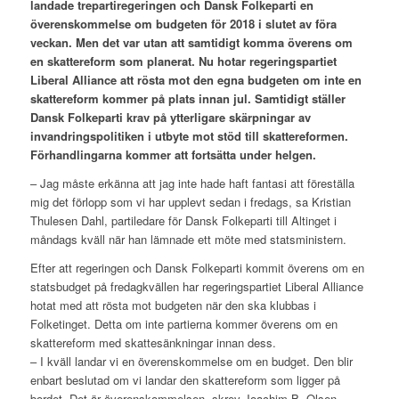
landade trepartiregeringen och Dansk Folkeparti en
överenskommelse om budgeten för 2018 i slutet av föra
veckan. Men det var utan att samtidigt komma överens om
en skattereform som planerat. Nu hotar regeringspartiet
Liberal Alliance att rösta mot den egna budgeten om inte en
skattereform kommer på plats innan jul. Samtidigt ställer
Dansk Folkeparti krav på ytterligare skärpningar av
invandringspolitiken i utbyte mot stöd till skattereformen.
Förhandlingarna kommer att fortsätta under helgen.
– Jag måste erkänna att jag inte hade haft fantasi att föreställa
mig det förlopp som vi har upplevt sedan i fredags, sa Kristian
Thulesen Dahl, partiledare för Dansk Folkeparti till Altinget i
måndags kväll när han lämnade ett möte med statsministern.
Efter att regeringen och Dansk Folkeparti kommit överens om en
statsbudget på fredagkvällen har regeringspartiet Liberal Alliance
hotat med att rösta mot budgeten när den ska klubbas i
Folketinget. Detta om inte partierna kommer överens om en
skattereform med skattesänkningar innan dess.
– I kväll landar vi en överenskommelse om en budget. Den blir
enbart beslutad om vi landar den skattereform som ligger på
bordet. Det är överenskommelsen, skrev Joachim B. Olsen,