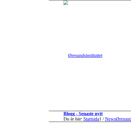
Blogg - Senaste nytt
Du är här:
Startsida
1
/
NewsØresun