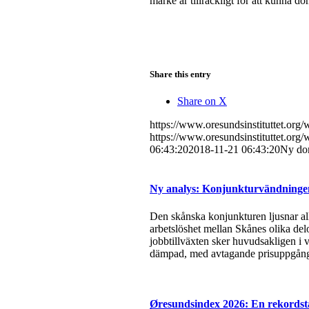
märke är tillräckligt för att kunna 
Share this entry
Share on X
https://www.oresundsinstituttet.org
https://www.oresundsinstituttet.org
06:43:20
2018-11-21 06:43:20
Ny dom
Ny analys: Konjunkturvändningen 
Den skånska konjunkturen ljusnar all
arbetslöshet mellan Skånes olika del
jobbtillväxten sker huvudsakligen i v
dämpad, med avtagande prisuppgångar
Øresundsindex 2026: En rekordsta