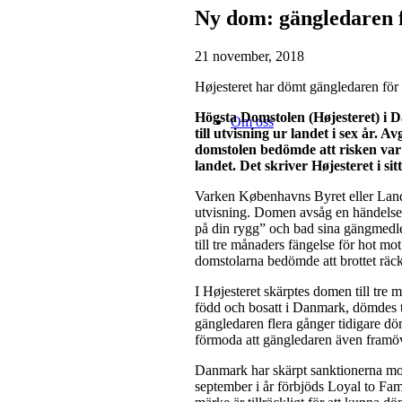
Ny dom: gängledaren f
21 november, 2018
Højesteret har dömt gängledaren för 
Högsta Domstolen (Højesteret) i D
Om oss
till utvisning ur landet i sex år. 
domstolen bedömde att risken var s
landet. Det skriver Højesteret i sit
Varken Københavns Byret eller Landsre
utvisning. Domen avsåg en händelse 
på din rygg” och bad sina gängmed
till tre månaders fängelse för hot mo
domstolarna bedömde att brottet räckte
I Højesteret skärptes domen till tre
född och bosatt i Danmark, dömdes t
gängledaren flera gånger tidigare döm
förmoda att gängledaren även framöve
Danmark har skärpt sanktionerna mot
september i år förbjöds Loyal to Fami