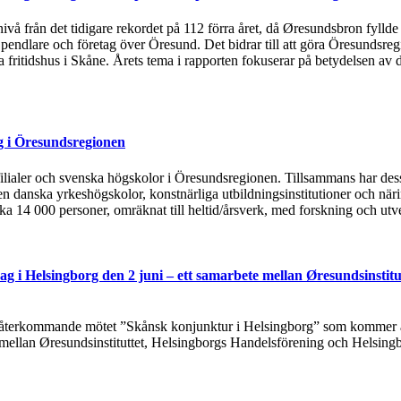
 nivå från det tidigare rekordet på 112 förra året, då Øresundsbron fylld
, pendlare och företag över Öresund. Det bidrar till att göra Öresundsre
ska fritidshus i Skåne. Årets tema i rapporten fokuserar på betydelsen
g i Öresundsregionen
tsfilialer och svenska högskolor i Öresundsregionen. Tillsammans har de
n danska yrkeshögskolor, konstnärliga utbildningsinstitutioner och näri
rka 14 000 personer, omräknat till heltid/årsverk, med forskning och utv
g i Helsingborg den 2 juni – ett samarbete mellan Øresundsinstitu
t återkommande mötet ”Skånsk konjunktur i Helsingborg” som kommer at
 mellan Øresundsinstituttet, Helsingborgs Handelsförening och Helsing