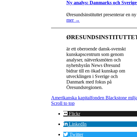
Ny analys: Danmarks och Sverige
Øresundsinstituttet presenterar en n
mer →
ØRESUNDSINSTITUTTE
är ett oberoende dansk-svenskt
kunskapscentrum som genom
analyser, nätverksmöten och
nyhetsbyrån News Øresund
bidrar till en ökad kunskap om
utvecklingen i Sverige och
Danmark med fokus på
Öresundsregionen.
Amerikanska kapitalfonden Blackstone miljard
Scroll to top
Flickr
LinkedIn
Twitter