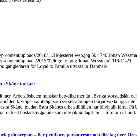
dömas. (News Øresund)
/wp-content/uploads/2018/11/Hojesteret-web.jpg
504
740
Johan Wessm
/wp-content/uploads/2015/02/logo_oi.png
Johan Wessman
2018-11-21
: gängledaren för Loyal to Familia utvisas ur Danmark
i Skåne tar fart
t mer. Arbetslösheten minskar betydligt mer än i övriga storstadslän och
områden krymper samtidigt som sysselsättningen börjar växla upp, inte 
ästra Skåne, medan östra Skånes arbetstillfällen har blivit allt färre.
 och ett bostadsbyggande som inte riktigt tagit fart – förutom i Lund
rk gränsregion – fler pendlare, personresor och företag över Öre