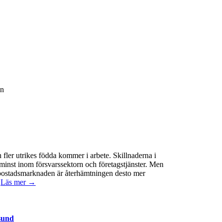
an
 fler utrikes födda kommer i arbete. Skillnaderna i
minst inom försvarssektorn och företagstjänster. Men
 På bostadsmarknaden är återhämtningen desto mer
.
Läs mer →
sund