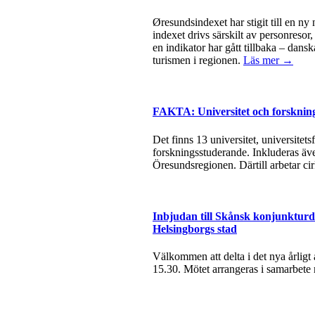
Øresundsindexet har stigit till en ny
indexet drivs särskilt av personresor
en indikator har gått tillbaka – dan
turismen i regionen.
Läs mer →
FAKTA: Universitet och forsknin
Det finns 13 universitet, universite
forskningsstuderande. Inkluderas äve
Öresundsregionen. Därtill arbetar ci
Inbjudan till Skånsk konjunkturda
Helsingborgs stad
Välkommen att delta i det nya årlig
15.30. Mötet arrangeras i samarbete