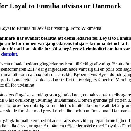
ör Loyal to Familia utvisas ur Danmark
Loyal to Familia till sex års utvisning. Foto: Wikimedia
anmark har oväntat beslutat att döma ledaren för Loyal to Famili
Avgörande för domen var gängledarens tidigare kriminalitet och att
tor för att han skulle fortsätta begå grov kriminalitet om han var
t
domslut
.
tten hade bedömt gängledarens brott tillräckligt allvarligt för att döma
sensommaren 2017 där gängledaren hade vänt sig till en polis och sagt
lemmar att komma ihåg polisens ansikte. Københavns Byret dömde gän
t polis. Landsretten sänkte sedan straffet till 60 dagars fängelse. Men in
 till för utvisning.
 månaders fängelse samtidigt som gängledaren, en pakistansk medborgar
ill 6 års ovillkorlig utvisning ur Danmark. Domen grundas på att den 3
ts för grov personfarlig kriminalitet och rätten bedömde att det är grund 
r skulle fortsätta med grov kriminalitet och han får stanna i Danmark.
 gängkriminaliteten med ökade straffsatser vid upprepad brottslighet. 
lia i alla dess yttringar. Att bära en tröja eller märke med Loyal to Fami