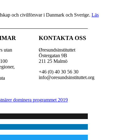
redskap och civilförsvar i Danmark och Sverige.
Läs
MMAR
KONTAKTA OSS
vs utan
Øresundsinstituttet
Östergatan 9B
 100
211 25 Malmö
egioner,
+46 (0) 40 30 56 30
,
info@oresundsinstituttet.org
ata
nstnärer dominera programmet 2019