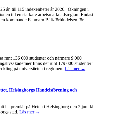
e 25 år, till 115 indexenheter år 2026. Ökningen i
gionen till en starkare arbetsmarknadsregion. Endast
 av den kommande Fehmarn Bält-förbindelsen för
ssa runt 136 000 studenter och närmare 9 000
ngslivsakademier finns det runt 179 000 studenter i
eckling på universiteten i regionen.
Läs mer →
ttet, Helsingborgs Handelsförening och
t ha premiär på Hetch i Helsingborg den 2 juni kl
borgs stad.
Läs mer →