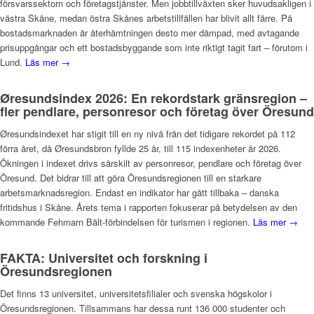
försvarssektorn och företagstjänster. Men jobbtillväxten sker huvudsakligen i
västra Skåne, medan östra Skånes arbetstillfällen har blivit allt färre. På
bostadsmarknaden är återhämtningen desto mer dämpad, med avtagande
prisuppgångar och ett bostadsbyggande som inte riktigt tagit fart – förutom i
Lund.
Läs mer →
Øresundsindex 2026: En rekordstark gränsregion –
fler pendlare, personresor och företag över Öresund
Øresundsindexet har stigit till en ny nivå från det tidigare rekordet på 112
förra året, då Øresundsbron fyllde 25 år, till 115 indexenheter år 2026.
Ökningen i indexet drivs särskilt av personresor, pendlare och företag över
Öresund. Det bidrar till att göra Öresundsregionen till en starkare
arbetsmarknadsregion. Endast en indikator har gått tillbaka – danska
fritidshus i Skåne. Årets tema i rapporten fokuserar på betydelsen av den
kommande Fehmarn Bält-förbindelsen för turismen i regionen.
Läs mer →
FAKTA: Universitet och forskning i
Öresundsregionen
Det finns 13 universitet, universitetsfilialer och svenska högskolor i
Öresundsregionen. Tillsammans har dessa runt 136 000 studenter och