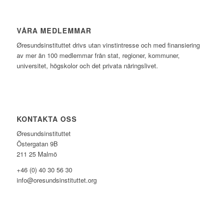
VÅRA MEDLEMMAR
Øresundsinstituttet drivs utan vinst­intresse och med finansiering
av mer än 100 medlemmar från stat, regioner, kommuner,
universitet, högskolor och det privata näringslivet.
KONTAKTA OSS
Øresundsinstituttet
Östergatan 9B
211 25 Malmö
+46 (0) 40 30 56 30
info@oresundsinstituttet.org