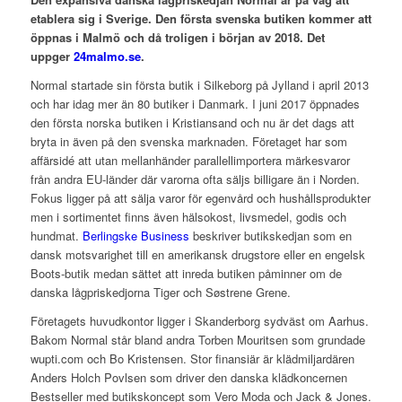
etablera sig i Sverige. Den första svenska butiken kommer att
öppnas i Malmö och då troligen i början av 2018. Det
uppger
24malmo.se
.
Normal startade sin första butik i Silkeborg på Jylland i april 2013
och har idag mer än 80 butiker i Danmark. I juni 2017 öppnades
den första norska butiken i Kristiansand och nu är det dags att
bryta in även på den svenska marknaden. Företaget har som
affärsidé att utan mellanhänder parallellimportera märkesvaror
från andra EU-länder där varorna ofta säljs billigare än i Norden.
Fokus ligger på att sälja varor för egenvård och hushållsprodukter
men i sortimentet finns även hälsokost, livsmedel, godis och
hundmat.
Berlingske Business
beskriver butikskedjan som en
dansk motsvarighet till en amerikansk drugstore eller en engelsk
Boots-butik medan sättet att inreda butiken påminner om de
danska lågpriskedjorna Tiger och Søstrene Grene.
Företagets huvudkontor ligger i Skanderborg sydväst om Aarhus.
Bakom Normal står bland andra Torben Mouritsen som grundade
wupti.com och Bo Kristensen. Stor finansiär är klädmiljardären
Anders Holch Povlsen som driver den danska klädkoncernen
Bestseller med butikskoncept som Vero Moda och Jack & Jones.