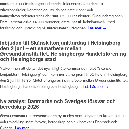
närmare 9 000 forskningsstuderande. Inkluderas även danska
yrkeshögskolor, konstnärliga utbildningsinstitutioner och
näringslivsakademier finns det runt 179 000 studenter i Öresundsregionen.
Därtill arbetar cirka 14 000 personer, omräknat till heltid/årsverk, med
forskning och utveckling på universiteten i regionen.
Läs mer →
Inbjudan till Skånsk konjunkturdag i Helsingborg
den 2 juni – ett samarbete mellan
Øresundsinstituttet, Helsingborgs Handelsförening
och Helsingborgs stad
Välkommen att delta i det nya årligt återkommande mötet ”Skånsk
konjunktur i Helsingborg” som kommer att ha premiär på Hetch i Helsingborg
den 2 juni kl 15.30. Mötet arrangeras i samarbete mellan Øresundsinstituttet,
Helsingborgs Handelsförening och Helsingborgs stad.
Läs mer →
Ny analys: Danmarks och Sveriges försvar och
beredskap 2026
Øresundsinstituttet presenterar en ny analys som belyser strukturer, beslut
och utveckling inom försvar, beredskap och civilförsvar i Danmark och
Sverige.
Läs mer →