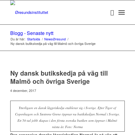
Blogg - Senaste nytt
Du är här:
Startsida
/
NewsØresund
/
Ny dansk butikskedja på väg till Malmö och övriga Sverige
Ny dansk butikskedja på väg till
Malmö och övriga Sverige
4 december, 2017
Ytterligare en dansk lågpriskedja etablerar sig i Sverige. Efter Tiger of
Copenhagen och Søstrene Grene öppnar nu butikskedjan Normal i Sverige.
Ett 50-tal jobb skapas i den första svenska butiken som öppnar i Malmö
nästa år. Foto: Norma
Den expansiva danska lågpriskedjan Normal är på väg att