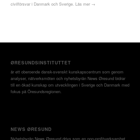
civilförsvar i Danmark och Sverige.
Läs mer →
ØRESUNDSINSTITUTTET
är ett oberoende dansk-svenskt kunskapscentrum som genom
analyser, nätverksmöten och nyhetsbyrån News Øresund bidrar
till en ökad kunskap om utvecklingen i Sverige och Danmark med
fokus på Öresundsregionen.
NEWS ØRESUND
Nyhetsbyrån News Øresund drivs som en non-profitverksamhet