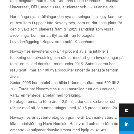
forskningskommun stärks. Där finns redan Danmarks Tekniska
Universitet, DTU, med 10 000 studenter och 5 700 anställda.
Hur många nyanställningar den nya satsningen i Lyngby kommer
att resultera i uppger inte Novozymes, bara att där finns plats för
den tillväxt som planeras fram till 2023 samtidigt som vissa
avdelningar kommer att flyttas dit från företagets
huvudanläggning i Bagsværd utanför Köpenhamn.
Novozymes investerar cirka 14 procent av sina intäkter i
forskning och utveckling och räknar med att göra investeringar på
totalt en miljard danska kronor under 2015. Satsningarna har
resulterat i mer än 100 nya produkter under de senaste femton
åren.
Sedan 2005 har antalet anställda i Danmark ökat med 600 till 2
700. Totalt har Novozymes 6 500 anställda runt om i världen,
varav en femtedel arbetar med forskning.
Företaget omsatte förra året 12,5 miljarder danska kronor och
räknar med att öka omsättningen med 13-15 procent under 2015.
Novozymes är systerföretag och granne till Danmarks största
läkemedelsföretag Novo Nordisk i Bagsværd och som förra året
omsatte 89 miljarder danska kronor med hjälp av 41 450