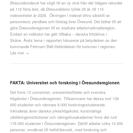
Øresundsindexet har stigit till en ny nivå från det tidigare rekordet
på 112 förra året, då Øresundsbron fyllde 25 år, till 115
indexenheter år 2026. Ökningen i indexet drivs särskilt av
personresor, pendlare och företag över Öresund. Det bidrar till att
göra Öresundsregionen till en starkare arbetsmarknadsregion.
Endast en indikator har gått tillbaka – danska fritidshus i
Skåne. Årets tema i rapporten fokuserar på betydelsen av den
kommande Fehmarn Bält-förbindelsen för turismen i regionen.
Läs mer →
FAKTA: Universitet och forskning i Öresundsregionen
Det finns 13 universitet, universitetsfilialer och svenska
högskolor i Öresundsregionen. Tillsammans har dessa runt 136
000 studenter och närmare 9 000 forskningsstuderande.
Inkluderas även danska yrkeshögskolor, konstnärliga
utbildningsinstitutioner och näringslivsakademier finns det runt
179 000 studenter i Öresundsregionen. Därtill arbetar cirka 14 000
personer, omräknat till heltid/årsverk, med forskning och