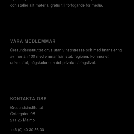
och ställer allt material gratis till förfogande för media.
VÅRA MEDLEMMAR
Øresundsinstituttet drivs utan vinst­intresse och med finansiering
av mer än 100 medlemmar från stat, regioner, kommuner,
universitet, högskolor och det privata näringslivet.
KONTAKTA OSS
Øresundsinstituttet
Östergatan 9B
211 25 Malmö
+46 (0) 40 30 56 30