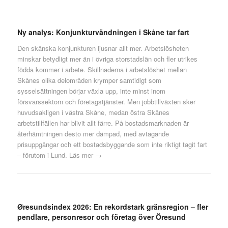
Ny analys: Konjunkturvändningen i Skåne tar fart
Den skånska konjunkturen ljusnar allt mer. Arbetslösheten
minskar betydligt mer än i övriga storstadslän och fler utrikes
födda kommer i arbete. Skillnaderna i arbetslöshet mellan
Skånes olika delområden krymper samtidigt som
sysselsättningen börjar växla upp, inte minst inom
försvarssektorn och företagstjänster. Men jobbtillväxten sker
huvudsakligen i västra Skåne, medan östra Skånes
arbetstillfällen har blivit allt färre. På bostadsmarknaden är
återhämtningen desto mer dämpad, med avtagande
prisuppgångar och ett bostadsbyggande som inte riktigt tagit fart
– förutom i Lund.
Läs mer →
Øresundsindex 2026: En rekordstark gränsregion – fler
pendlare, personresor och företag över Öresund