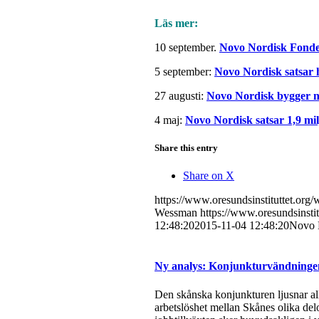
Läs mer:
10 september.
Novo Nordisk Fonden
5 september:
Novo Nordisk satsar h
27 augusti:
Novo Nordisk bygger ny
4 maj:
Novo Nordisk satsar 1,9 mi
Share this entry
Share on X
https://www.oresundsinstituttet.or
Wessman
https://www.oresundsinsti
12:48:20
2015-11-04 12:48:20
Novo N
Ny analys: Konjunkturvändningen 
Den skånska konjunkturen ljusnar all
arbetslöshet mellan Skånes olika del