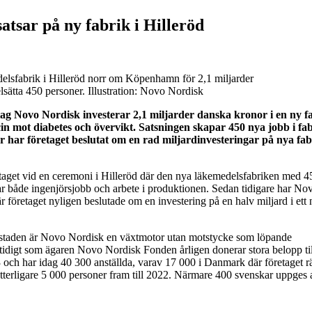
tsar på ny fabrik i Hilleröd
lsfabrik i Hilleröd norr om Köpenhamn för 2,1 miljarder
sätta 450 personer. Illustration: Novo Nordisk
g Novo Nordisk investerar 2,1 miljarder danska kronor i en ny fa
n mot diabetes och övervikt. Satsningen skapar 450 nya jobb i fa
år har företaget beslutat om en rad miljardinvesteringar på nya fa
taget vid en ceremoni i Hilleröd där den nya läkemedelsfabriken med 4
ar både ingenjörsjobb och arbete i produktionen. Sedan tidigare har No
r företaget nyligen beslutade om en investering på en halv miljard i ett 
aden är Novo Nordisk en växtmotor utan motstycke som löpande
idigt som ägaren Novo Nordisk Fonden årligen donerar stora belopp til
 och har idag 40 300 anställda, varav 17 000 i Danmark där företaget r
terligare 5 000 personer fram till 2022. Närmare 400 svenskar uppges a