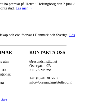
t ha premiär på Hetch i Helsingborg den 2 juni kl
borgs stad.
Läs mer →
redskap och civilförsvar i Danmark och Sverige.
Läs
MMAR
KONTAKTA OSS
vs utan
Øresundsinstituttet
Östergatan 9B
 100
211 25 Malmö
egioner,
+46 (0) 40 30 56 30
,
info@oresundsinstituttet.org
ata
å Ærø