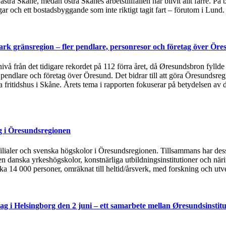
ästra Skåne, medan östra Skånes arbetstillfällen har blivit allt färre.
 och ett bostadsbyggande som inte riktigt tagit fart – förutom i Lund
rk gränsregion – fler pendlare, personresor och företag över Öre
 nivå från det tidigare rekordet på 112 förra året, då Øresundsbron fylld
, pendlare och företag över Öresund. Det bidrar till att göra Öresundsre
ska fritidshus i Skåne. Årets tema i rapporten fokuserar på betydelsen
g i Öresundsregionen
tsfilialer och svenska högskolor i Öresundsregionen. Tillsammans har de
n danska yrkeshögskolor, konstnärliga utbildningsinstitutioner och näri
rka 14 000 personer, omräknat till heltid/årsverk, med forskning och utv
g i Helsingborg den 2 juni – ett samarbete mellan Øresundsinstitu