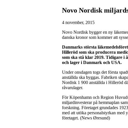
Novo Nordisk miljardsa
4 november, 2015
Novo Nordisk bygger en ny läkemede
danska kronor som kommer att syssel
Danmarks största läkemedelsföreta
Hilleröd som ska producera medici
som ska stå klar 2019. Tidigare i 
och lager i Danmark och USA.
Under onsdagen togs det första spad
anställda ska byggas. Fabriken skap
Nordisk 1 900 anställda i Hilleröd dä
råvarulager.
För Köpenhamn och Region Huvudst
miljardinvesterar på hemmaplan samt
forskning. Företaget grundades 1923
med att utöka personalstyrkan med yt
företaget. (News Øresund)