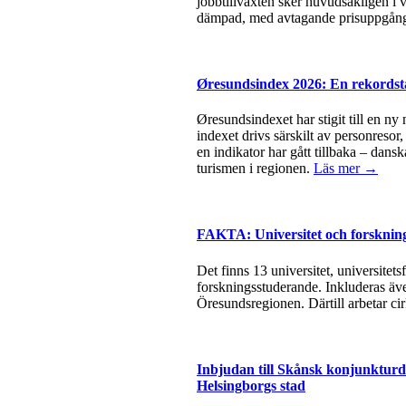
jobbtillväxten sker huvudsakligen i v
dämpad, med avtagande prisuppgångar
Øresundsindex 2026: En rekordsta
Øresundsindexet har stigit till en ny
indexet drivs särskilt av personresor
en indikator har gått tillbaka – dan
turismen i regionen.
Läs mer →
FAKTA: Universitet och forsknin
Det finns 13 universitet, universite
forskningsstuderande. Inkluderas äve
Öresundsregionen. Därtill arbetar ci
Inbjudan till Skånsk konjunkturda
Helsingborgs stad