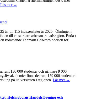
 På bostadsmarknaden är återhämtningen desto mer
.
Läs mer →
sund
e 25 år, till 115 indexenheter år 2026. Ökningen i
gionen till en starkare arbetsmarknadsregion. Endast
 av den kommande Fehmarn Bält-förbindelsen för
ssa runt 136 000 studenter och närmare 9 000
ngslivsakademier finns det runt 179 000 studenter i
eckling på universiteten i regionen.
Läs mer →
ttet, Helsingborgs Handelsförening och