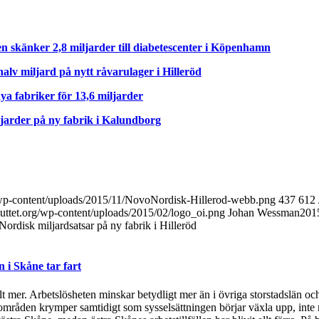
 skänker 2,8 miljarder till diabetescenter i Köpenhamn
alv miljard på nytt råvarulager i Hilleröd
a fabriker för 13,6 miljarder
ljarder på ny fabrik i Kalundborg
g/wp-content/uploads/2015/11/NovoNordisk-Hillerod-webb.png
437
612
tuttet.org/wp-content/uploads/2015/02/logo_oi.png
Johan Wessman
201
ordisk miljardsatsar på ny fabrik i Hilleröd
i Skåne tar fart
t mer. Arbetslösheten minskar betydligt mer än i övriga storstadslän och
områden krymper samtidigt som sysselsättningen börjar växla upp, inte 