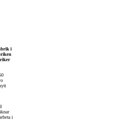
brik i
briken
briker
50
vo
nytt
l
äknar
rbeta i