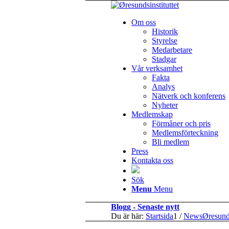
Om oss
Historik
Styrelse
Medarbetare
Stadgar
Vår verksamhet
Fakta
Analys
Nätverk och konferens
Nyheter
Medlemskap
Förmåner och pris
Medlemsförteckning
Bli medlem
Press
Kontakta oss
Sök
Menu
Menu
Blogg - Senaste nytt
Du är här:
Startsida
1
/
NewsØresun