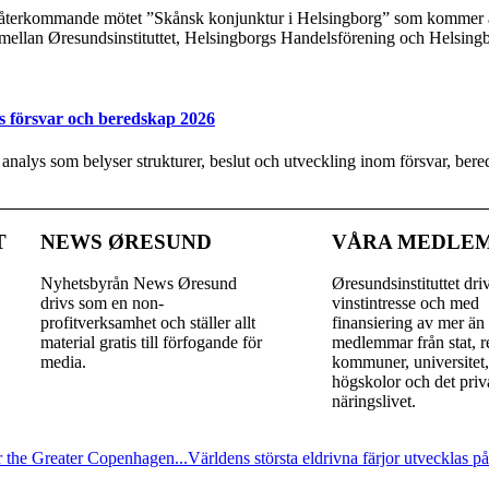
t återkommande mötet ”Skånsk konjunktur i Helsingborg” som kommer at
 mellan Øresundsinstituttet, Helsingborgs Handelsförening och Helsing
s försvar och beredskap 2026
y analys som belyser strukturer, beslut och utveckling inom försvar, be
T
NEWS ØRESUND
VÅRA MEDLE
Nyhetsbyrån News Øresund
Øresundsinstituttet dri
drivs som en non-
vinst­intresse och med
profitverksamhet och ställer allt
finansiering av mer än
material gratis till förfogande för
medlemmar från stat, r
media.
kommuner, universitet
högskolor och det priv
näringslivet.
 the Greater Copenhagen...
Världens största eldrivna färjor utvecklas p