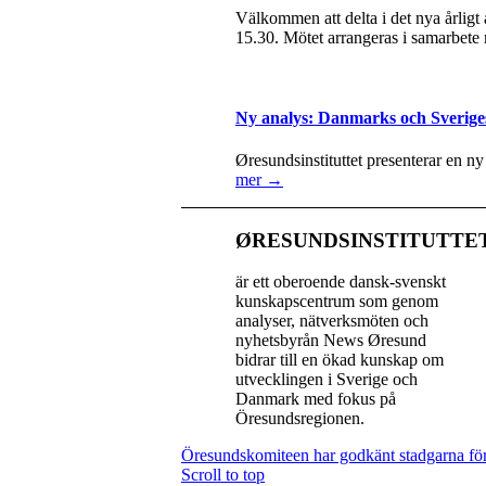
Välkommen att delta i det nya årlig
15.30. Mötet arrangeras i samarbete
Ny analys: Danmarks och Sverige
Øresundsinstituttet presenterar en n
mer →
ØRESUNDSINSTITUTTE
är ett oberoende dansk-svenskt
kunskapscentrum som genom
analyser, nätverksmöten och
nyhetsbyrån News Øresund
bidrar till en ökad kunskap om
utvecklingen i Sverige och
Danmark med fokus på
Öresundsregionen.
Öresundskomiteen har godkänt stadgarna för
Scroll to top