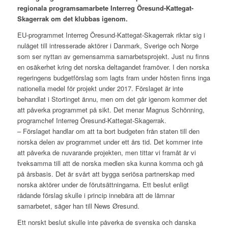
regionala programsamarbete Interreg Öresund-Kattegat-
Skagerrak om det klubbas igenom.
EU-programmet Interreg Öresund-Kattegat-Skagerrak riktar sig i
nuläget till intresserade aktörer i Danmark, Sverige och Norge
som ser nyttan av gemensamma samarbetsprojekt. Just nu finns
en osäkerhet kring det norska deltagandet framöver. I den norska
regeringens budgetförslag som lagts fram under hösten finns inga
nationella medel för projekt under 2017. Förslaget är inte
behandlat i Stortinget ännu, men om det går igenom kommer det
att påverka programmet på sikt. Det menar Magnus Schönning,
programchef Interreg Öresund-Kattegat-Skagerrak.
– Förslaget handlar om att ta bort budgeten från staten till den
norska delen av programmet under ett års tid. Det kommer inte
att påverka de nuvarande projekten, men tittar vi framåt är vi
tveksamma till att de norska medlen ska kunna komma och gå
på årsbasis. Det är svårt att bygga seriösa partnerskap med
norska aktörer under de förutsättningarna. Ett beslut enligt
rådande förslag skulle i princip innebära att de lämnar
samarbetet, säger han till News Øresund.
Ett norskt beslut skulle inte påverka de svenska och danska