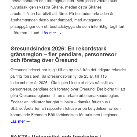
försvarssektorn och företagstjänster. Men jobbtillväxten sker
huvudsakligen i västra Skåne, medan östra Skånes
arbetstillfällen har blivit allt färre. På bostadsmarknaden är
återhämtningen desto mer dämpad, med avtagande
prisuppgångar och ett bostadsbyggande som inte riktigt tagit fart
– förutom i Lund.
Läs mer →
Øresundsindex 2026: En rekordstark
gränsregion – fler pendlare, personresor
och företag över Öresund
Øresundsindexet har stigit till en ny nivå från det tidigare rekordet
på 112 förra året, då Øresundsbron fyllde 25 år, till 115
indexenheter år 2026. Ökningen i indexet drivs särskilt av
personresor, pendlare och företag över Öresund. Det bidrar till att
göra Öresundsregionen till en starkare arbetsmarknadsregion.
Endast en indikator har gått tillbaka – danska fritidshus i
Skåne. Årets tema i rapporten fokuserar på betydelsen av den
kommande Fehmarn Bält-förbindelsen för turismen i regionen.
Läs mer →
FAKTA: Universitet och forskning i