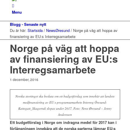
Menu
Blogg - Senaste nytt
Du är här:
Startsida
/
NewsØresund
/
Norge på väg att hoppa av
finansiering av EU:s Interregsamarbete
Norge på väg att hoppa
av finansiering av EU:s
Interregsamarbete
1 december, 2016
Norska stortinget ska besluta om ett budgetförslag som innebär att landets
medfinansiering av EU:s programsamarbete Interreg Öresund-
Kattegatt_Skagerrak slopas under 2017. Foto: News Øresund – Jenny
Andersson
Ett budgetförslag i Norge om indragna medel för 2017 kan i
förlängningen innebära att de norska parterna lämnar EU:s