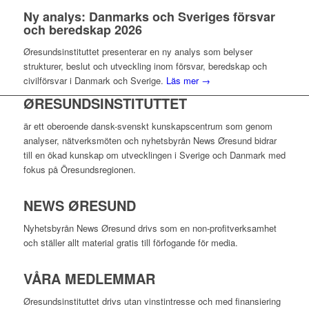
Ny analys: Danmarks och Sveriges försvar
och beredskap 2026
Øresundsinstituttet presenterar en ny analys som belyser
strukturer, beslut och utveckling inom försvar, beredskap och
civilförsvar i Danmark och Sverige.
Läs mer →
ØRESUNDSINSTITUTTET
är ett oberoende dansk-svenskt kunskapscentrum som genom
analyser, nätverksmöten och nyhetsbyrån News Øresund bidrar
till en ökad kunskap om utvecklingen i Sverige och Danmark med
fokus på Öresundsregionen.
NEWS ØRESUND
Nyhetsbyrån News Øresund drivs som en non-profitverksamhet
och ställer allt material gratis till förfogande för media.
VÅRA MEDLEMMAR
Øresundsinstituttet drivs utan vinst­intresse och med finansiering