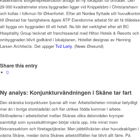
Københavns Borgerrepresentation antagit en ny lokalplan för området. Den
29 000 kvadratmeter stora byggnaden ligger vid Knippelsbro i Christanshavn
och kollas i folkmun för Ørkenfortet. Efter att Nordea flyttade sitt huvudkontor
till Ørestad har fastighetens ägare ATP Eiendomme arbetat för att få tillåtelse
att bygga om byggnaden till ett hotell. Nu blir det verklighet efter att BC
Hospitality Group tecknat ett franchiseavtal med Hilton Hotels & Resorts och
ombyggnaden blivit godkänd i lokalplanen. Hotellet designas av Henning
Larsen Architects. Det uppger
Tv2 Lorry
. (News Øresund)
Share this entry
Ny analys: Konjunkturvändningen i Skåne tar fart
Den skånska konjunkturen ljusnar allt mer. Arbetslösheten minskar betydligt
mer än i övriga storstadslän och fler utrikes födda kommer i arbete.
Skillnaderna i arbetslöshet mellan Skånes olika delområden krymper
samtidigt som sysselsättningen börjar växla upp, inte minst inom
försvarssektorn och företagstjänster. Men jobbtillväxten sker huvudsakligen i
västra Skåne, medan östra Skånes arbetstillfällen har blivit allt färre. På