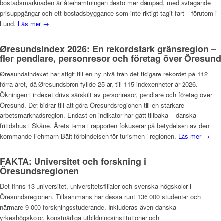
bostadsmarknaden är återhämtningen desto mer dämpad, med avtagande
prisuppgångar och ett bostadsbyggande som inte riktigt tagit fart – förutom i
Lund.
Läs mer →
Øresundsindex 2026: En rekordstark gränsregion –
fler pendlare, personresor och företag över Öresund
Øresundsindexet har stigit till en ny nivå från det tidigare rekordet på 112
förra året, då Øresundsbron fyllde 25 år, till 115 indexenheter år 2026.
Ökningen i indexet drivs särskilt av personresor, pendlare och företag över
Öresund. Det bidrar till att göra Öresundsregionen till en starkare
arbetsmarknadsregion. Endast en indikator har gått tillbaka – danska
fritidshus i Skåne. Årets tema i rapporten fokuserar på betydelsen av den
kommande Fehmarn Bält-förbindelsen för turismen i regionen.
Läs mer →
FAKTA: Universitet och forskning i
Öresundsregionen
Det finns 13 universitet, universitetsfilialer och svenska högskolor i
Öresundsregionen. Tillsammans har dessa runt 136 000 studenter och
närmare 9 000 forskningsstuderande. Inkluderas även danska
yrkeshögskolor, konstnärliga utbildningsinstitutioner och