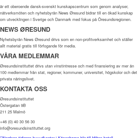
är ett oberoende dansk-svenskt kunskapscentrum som genom analyser,
nätverksmöten och nyhetsbyrån News Øresund bidrar till en ökad kunskap
om utvecklingen i Sverige och Danmark med fokus på Öresundsregionen.
NEWS ØRESUND
Nyhetsbyrån News Øresund drivs som en non-profitverksamhet och ställer
allt material gratis till förfogande för media.
VÅRA MEDLEMMAR
Øresundsinstituttet drivs utan vinst­intresse och med finansiering av mer än
100 medlemmar från stat, regioner, kommuner, universitet, högskolor och det
privata näringslivet.
KONTAKTA OSS
Øresundsinstituttet
Östergatan 9B
211 25 Malmö
+46 (0) 40 30 56 30
info@oresundsinstituttet.org
Nordeas tidigare huvudkontor i Köpenhamn blir till Hilton-hotell