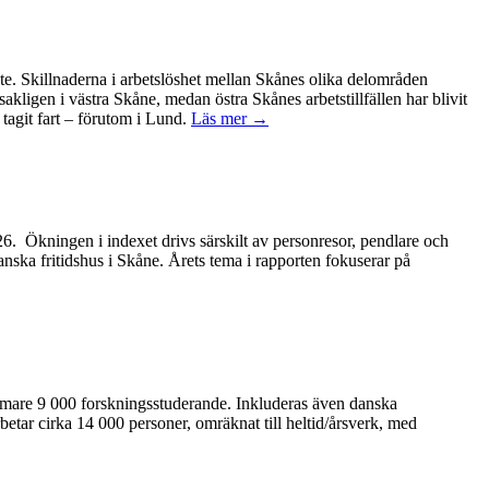
ete. Skillnaderna i arbetslöshet mellan Skånes olika delområden
kligen i västra Skåne, medan östra Skånes arbetstillfällen har blivit
tagit fart – förutom i Lund.
Läs mer →
2026. Ökningen i indexet drivs särskilt av personresor, pendlare och
anska fritidshus i Skåne. Årets tema i rapporten fokuserar på
ärmare 9 000 forskningsstuderande. Inkluderas även danska
betar cirka 14 000 personer, omräknat till heltid/årsverk, med