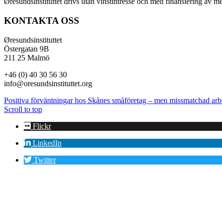
Øresundsinstituttet drivs utan vinst­intresse och med finansiering av 
KONTAKTA OSS
Øresundsinstituttet
Östergatan 9B
211 25 Malmö
+46 (0) 40 30 56 30
info@oresundsinstituttet.org
Positiva förväntningar hos Skånes småföretag – men missmatchad arb
Scroll to top
Flickr
LinkedIn
Twitter