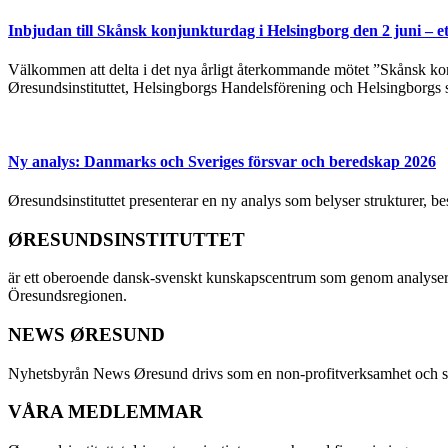
Inbjudan till Skånsk konjunkturdag i Helsingborg den 2 juni – e
Välkommen att delta i det nya årligt återkommande mötet ”Skånsk kon
Øresundsinstituttet, Helsingborgs Handelsförening och Helsingborgs 
Ny analys: Danmarks och Sveriges försvar och beredskap 2026
Øresundsinstituttet presenterar en ny analys som belyser strukturer, 
ØRESUNDSINSTITUTTET
är ett oberoende dansk-svenskt kunskapscentrum som genom analyser
Öresundsregionen.
NEWS ØRESUND
Nyhetsbyrån News Øresund drivs som en non-profitverksamhet och ställe
VÅRA MEDLEMMAR