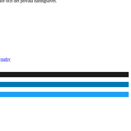
or och det privata näringslivet.
Lyngby