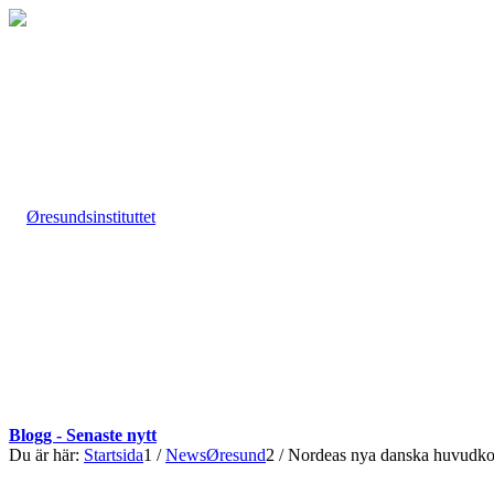
Blogg - Senaste nytt
Du är här:
Startsida
1
/
NewsØresund
2
/
Nordeas nya danska huvudkonto