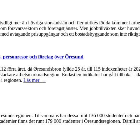
ydligt mer än i övriga storstadslän och fler utrikes födda kommer i arb
om försvarssektorn och företagstjänster. Men jobbtillväxten sker huvudsa
med avtagande prisuppgångar och ett bostadsbyggande som inte riktigt 
, personresor och företag över Öresund
å 112 förra året, då Øresundsbron fyllde 25 år, till 115 indexenheter år 
 starkare arbetsmarknadsregion. Endast en indikator har gått tillbaka – d
 i regionen.
Läs mer →
 i Öresundsregionen. Tillsammans har dessa runt 136 000 studenter och n
kademier finns det runt 179 000 studenter i Öresundsregionen. Därtill ar