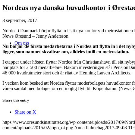
Nordeas nya danska huvudkontor i Ørestad 
8 september, 2017
Nordea i Danmark börjar flytta in i sitt nya kontor vid metrostatione
News Øresund – Jenny Andersson
Om oss
Nu börjar de första medarbetarna i Nordea att flytta in i det 
ligger, som namnet skvallrar om, alldeles intill en metrostation.
I etapper under hösten flyttar Nordea från Christianshavn till si
har plats för 2 500 medarbetare. Bakom investeringen står PensionDa
46 000 kvadratmeter stort och är ritat av Henning Larsen Architects.
I veckan kom besked att Nordea flyttar moderbolagets huvudkontor fr
våren samtal med bolaget om en möjlig flytt till Köpenhamn. (News 
Share this entry
Share on X
https://www.oresundsinstituttet.org/wp-content/uploads/2017/09/N
content/uploads/2015/02/logo_oi.png
Anna Palmehag
2017-09-08 11: