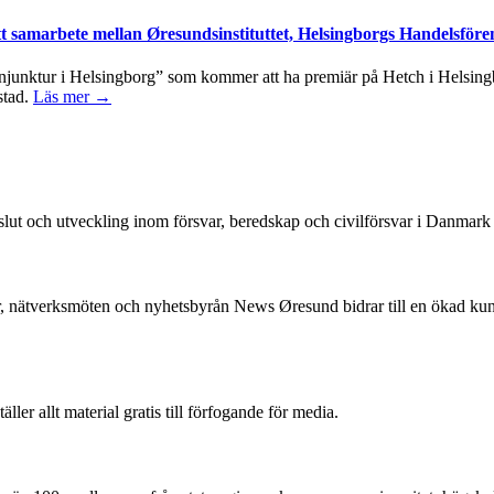
tt samarbete mellan Øresundsinstituttet, Helsingborgs Handelsföre
junktur i Helsingborg” som kommer att ha premiär på Hetch i Helsingbo
stad.
Läs mer →
beslut och utveckling inom försvar, beredskap och civilförsvar i Danmar
, nätverksmöten och nyhetsbyrån News Øresund bidrar till en ökad k
r allt material gratis till förfogande för media.