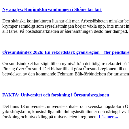
Ny analys: Konjunkturvändningen i Skåne tar fart
Den skånska konjunkturen ljusnar allt mer. Arbetslösheten minskar bet
krymper samtidigt som sysselsättningen börjar växla upp, inte minst in
allt färre. På bostadsmarknaden är återhämtningen desto mer dämpad, 
Øresundsindex 2026: En rekordstark gränsregion – fler pendlare
Øresundsindexet har stigit till en ny nivå från det tidigare rekordet p
företag över Öresund. Det bidrar till att göra Öresundsregionen till en
betydelsen av den kommande Fehmarn Bält-förbindelsen för turismen
FAKTA: Universitet och forskning i Öresundsregionen
Det finns 13 universitet, universitetsfilialer och svenska högskolor
yrkeshögskolor, konstnärliga utbildningsinstitutioner och näringslivsa
forskning och utveckling på universiteten i regionen.
Läs mer →