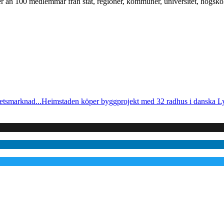
mer än 100 medlemmar från stat, regioner, kommuner, universitet, högskol
etsmarknad...
Heimstaden köper byggprojekt med 32 radhus i danska 