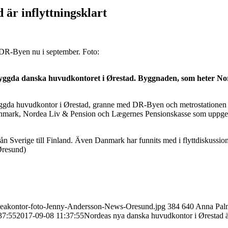
är inflyttningsklart
n DR-Byen nu i september. Foto:
nybyggda danska huvudkontoret i Ørestad. Byggnaden, som heter N
tt nybyggda huvudkontor i Ørestad, granne med DR-Byen och metrostat
nmark, Nordea Liv & Pension och Lægernes Pensionskasse som uppges ha 
ån Sverige till Finland. Även Danmark har funnits med i flyttdiskussi
Øresund)
ordeakontor-foto-Jenny-Andersson-News-Oresund.jpg
384
640
Anna Pal
37:55
2017-09-08 11:37:55
Nordeas nya danska huvudkontor i Ørestad är