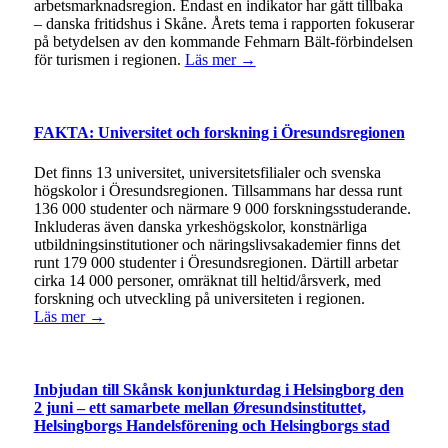
arbetsmarknadsregion. Endast en indikator har gått tillbaka
– danska fritidshus i Skåne. Årets tema i rapporten fokuserar
på betydelsen av den kommande Fehmarn Bält-förbindelsen
för turismen i regionen.
Läs mer →
FAKTA: Universitet och forskning i Öresundsregionen
Det finns 13 universitet, universitetsfilialer och svenska
högskolor i Öresundsregionen. Tillsammans har dessa runt
136 000 studenter och närmare 9 000 forskningsstuderande.
Inkluderas även danska yrkeshögskolor, konstnärliga
utbildningsinstitutioner och näringslivsakademier finns det
runt 179 000 studenter i Öresundsregionen. Därtill arbetar
cirka 14 000 personer, omräknat till heltid/årsverk, med
forskning och utveckling på universiteten i regionen.
Läs mer →
Inbjudan till Skånsk konjunkturdag i Helsingborg den
2 juni – ett samarbete mellan Øresundsinstituttet,
Helsingborgs Handelsförening och Helsingborgs stad