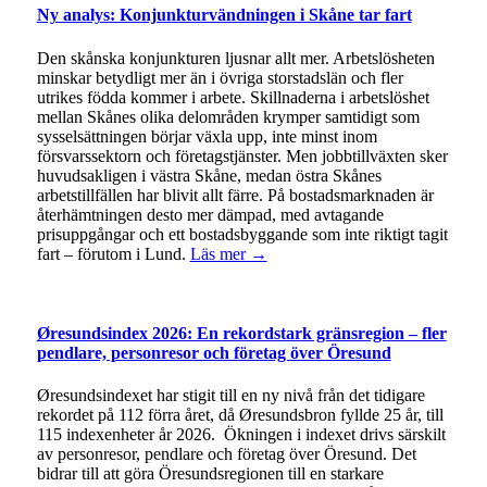
Ny analys: Konjunkturvändningen i Skåne tar fart
Den skånska konjunkturen ljusnar allt mer. Arbetslösheten
minskar betydligt mer än i övriga storstadslän och fler
utrikes födda kommer i arbete. Skillnaderna i arbetslöshet
mellan Skånes olika delområden krymper samtidigt som
sysselsättningen börjar växla upp, inte minst inom
försvarssektorn och företagstjänster. Men jobbtillväxten sker
huvudsakligen i västra Skåne, medan östra Skånes
arbetstillfällen har blivit allt färre. På bostadsmarknaden är
återhämtningen desto mer dämpad, med avtagande
prisuppgångar och ett bostadsbyggande som inte riktigt tagit
fart – förutom i Lund.
Läs mer →
Øresundsindex 2026: En rekordstark gränsregion – fler
pendlare, personresor och företag över Öresund
Øresundsindexet har stigit till en ny nivå från det tidigare
rekordet på 112 förra året, då Øresundsbron fyllde 25 år, till
115 indexenheter år 2026. Ökningen i indexet drivs särskilt
av personresor, pendlare och företag över Öresund. Det
bidrar till att göra Öresundsregionen till en starkare