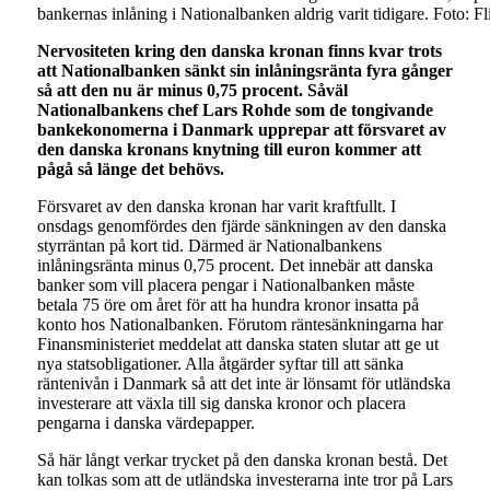
bankernas inlåning i Nationalbanken aldrig varit tidigare. Foto: F
Nervositeten kring den danska kronan finns kvar trots
att Nationalbanken sänkt sin inlåningsränta fyra gånger
så att den nu är minus 0,75 procent. Såväl
Nationalbankens chef Lars Rohde som de tongivande
bankekonomerna i Danmark upprepar att försvaret av
den danska kronans knytning till euron kommer att
pågå så länge det behövs.
Försvaret av den danska kronan har varit kraftfullt. I
onsdags genomfördes den fjärde sänkningen av den danska
styrräntan på kort tid. Därmed är Nationalbankens
inlåningsränta minus 0,75 procent. Det innebär att danska
banker som vill placera pengar i Nationalbanken måste
betala 75 öre om året för att ha hundra kronor insatta på
konto hos Nationalbanken. Förutom räntesänkningarna har
Finansministeriet meddelat att danska staten slutar att ge ut
nya statsobligationer. Alla åtgärder syftar till att sänka
räntenivån i Danmark så att det inte är lönsamt för utländska
investerare att växla till sig danska kronor och placera
pengarna i danska värdepapper.
Så här långt verkar trycket på den danska kronan bestå. Det
kan tolkas som att de utländska investerarna inte tror på Lars