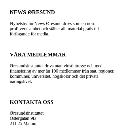
NEWS ØRESUND
Nyhetsbyrån News Øresund drivs som en non-
profitverksamhet och ställer allt material gratis till
förfogande för media.
VÅRA MEDLEMMAR
Øresundsinstituttet drivs utan vinst­intresse och med
finansiering av mer än 100 medlemmar från stat, regioner,
kommuner, universitet, högskolor och det privata
näringslivet.
KONTAKTA OSS
Øresundsinstituttet
Östergatan 9B
211 25 Malmö