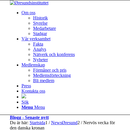
Om oss
Historik
Styrelse
Medarbetare
Stadgar
Vår verksamhet
Fakta
Analys
Nätverk och konferens
Nyheter
Medlemskap
Förmåner och pris
Medlemsförteckning
Bli medlem
Press
Kontakta oss
Sök
Menu
Menu
Blogg - Senaste nytt
Du är här:
Startsida
1
/
NewsØresund
2
/
Nervös vecka för
den danska kronan