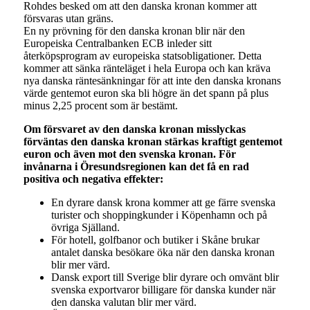
Rohdes besked om att den danska kronan kommer att
försvaras utan gräns.
En ny prövning för den danska kronan blir när den
Europeiska Centralbanken ECB inleder sitt
återköpsprogram av europeiska statsobligationer. Detta
kommer att sänka ränteläget i hela Europa och kan kräva
nya danska räntesänkningar för att inte den danska kronans
värde gentemot euron ska bli högre än det spann på plus
minus 2,25 procent som är bestämt.
Om försvaret av den danska kronan misslyckas
förväntas den danska kronan stärkas kraftigt gentemot
euron och även mot den svenska kronan. För
invånarna i Öresundsregionen kan det få en rad
positiva och negativa effekter:
En dyrare dansk krona kommer att ge färre svenska
turister och shoppingkunder i Köpenhamn och på
övriga Själland.
För hotell, golfbanor och butiker i Skåne brukar
antalet danska besökare öka när den danska kronan
blir mer värd.
Dansk export till Sverige blir dyrare och omvänt blir
svenska exportvaror billigare för danska kunder när
den danska valutan blir mer värd.