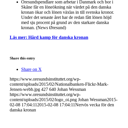
Öresundspendlare som arbetar i Danmark och bor i
Skåne får en löneökning när värdet på den danska
kronan ökar och lönen växlas in till svenska kronor.
Under det senaste året har de redan fått lönen höjd
med sju procent på grund av den starkare danska
kronan. (News Øresund)
Läs mer: Hård kamp för danska kronan
Share this entry
Share on X
https://www.oresundsinstituttet.org/wp-
content/uploads/2015/02/Nationalbanken-Flickr-Mark-
Jensen-webb.jpg
427
640
Johan Wessman
https://www.oresundsinstituttet.org/wp-
content/uploads/2015/02/logo_oi.png
Johan Wessman
2015-
02-08 17:04:11
2015-02-08 17:04:11
Nervös vecka för den
danska kronan