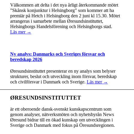
Välkommen att delta i det nya årligt återkommande mötet
”Skånsk konjunktur i Helsingborg” som kommer att ha
premiär på Hetch i Helsingborg den 2 juni kl 15.30. Mötet
arrangeras i samarbete mellan Øresundsinstituttet,
Helsingborgs Handelsförening och Helsingborgs stad.
Läs mer →
Ny analys: Danmarks och Sveriges försvar och
beredskap 2026
Øresundsinstituttet presenterar en ny analys som belyser
strukturer, beslut och utveckling inom försvar, beredskap
och civilförsvar i Danmark och Sverige.
Läs mer →
ØRESUNDSINSTITUTTET
är ett oberoende dansk-svenskt kunskapscentrum som
genom analyser, nätverksmöten och nyhetsbyrån News
Øresund bidrar till en ökad kunskap om utvecklingen i
Sverige och Danmark med fokus på Öresundsregionen.