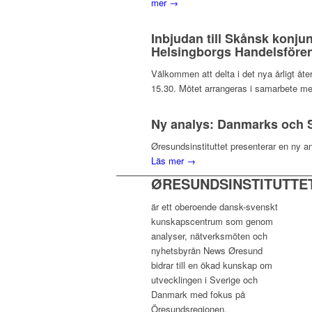
mer →
Inbjudan till Skånsk konju
Helsingborgs Handelsfören
Välkommen att delta i det nya årligt å
15.30. Mötet arrangeras i samarbete me
Ny analys: Danmarks och S
Øresundsinstituttet presenterar en ny a
Läs mer →
ØRESUNDSINSTITUTTE
är ett oberoende dansk-svenskt
kunskapscentrum som genom
analyser, nätverksmöten och
nyhetsbyrån News Øresund
bidrar till en ökad kunskap om
utvecklingen i Sverige och
Danmark med fokus på
Öresundsregionen.