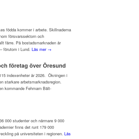
ikes födda kommer i arbete. Skillnaderna
inom försvarssektorn och
 allt färre. På bostadsmarknaden är
– förutom i Lund.
Läs mer →
och företag över Öresund
ll 115 indexenheter år 2026. Ökningen i
l en starkare arbetsmarknadsregion.
v den kommande Fehmarn Bält-
 136 000 studenter och närmare 9 000
ademier finns det runt 179 000
veckling på universiteten i regionen.
Läs