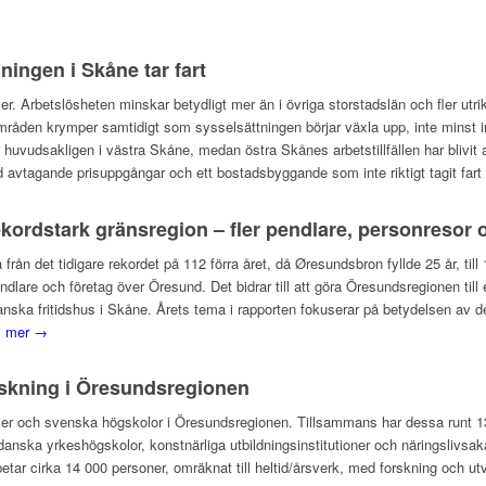
ingen i Skåne tar fart
er. Arbetslösheten minskar betydligt mer än i övriga storstadslän och fler utr
områden krymper samtidigt som sysselsättningen börjar växla upp, inte minst 
r huvudsakligen i västra Skåne, medan östra Skånes arbetstillfällen har blivit
vtagande prisuppgångar och ett bostadsbyggande som inte riktigt tagit fart 
kordstark gränsregion – fler pendlare, personresor 
å från det tidigare rekordet på 112 förra året, då Øresundsbron fyllde 25 år, ti
endlare och företag över Öresund. Det bidrar till att göra Öresundsregionen til
 danska fritidshus i Skåne. Årets tema i rapporten fokuserar på betydelsen a
s mer →
rskning i Öresundsregionen
ilialer och svenska högskolor i Öresundsregionen. Tillsammans har dessa runt
anska yrkeshögskolor, konstnärliga utbildningsinstitutioner och näringslivsak
betar cirka 14 000 personer, omräknat till heltid/årsverk, med forskning och ut