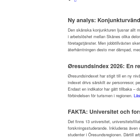
Ny analys: Konjunkturvändn
Den skånska konjunkturen ljusnar allt m
i arbetslöshet mellan Skånes olika del
företagstjänster. Men jobbtillväxten ske
återhämtningen desto mer dämpad, med a
Øresundsindex 2026: En re
Øresundsindexet har stigit till en ny niv
indexet drivs särskilt av personresor, p
Endast en indikator har gått tillbaka –
förbindelsen för turismen i regionen.
Lä
FAKTA: Universitet och fo
Det finns 13 universitet, universitetsf
forskningsstuderande. Inkluderas även d
studenter i Öresundsregionen. Därtill ar