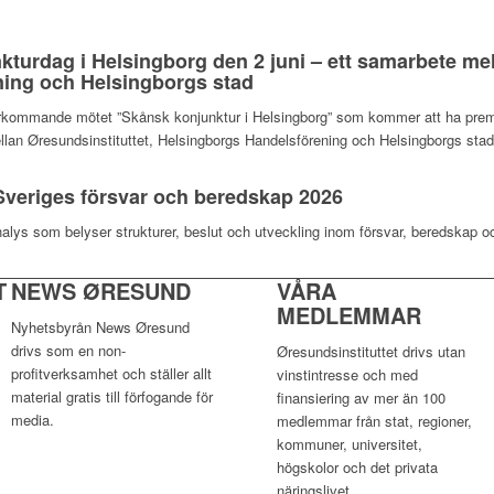
nkturdag i Helsingborg den 2 juni – ett samarbete mel
ing och Helsingborgs stad
terkommande mötet ”Skånsk konjunktur i Helsingborg” som kommer att ha premiä
llan Øresundsinstituttet, Helsingborgs Handelsförening och Helsingborgs sta
veriges försvar och beredskap 2026
nalys som belyser strukturer, beslut och utveckling inom försvar, beredskap o
T
NEWS ØRESUND
VÅRA
MEDLEMMAR
Nyhetsbyrån News Øresund
drivs som en non-
Øresundsinstituttet drivs utan
profitverksamhet och ställer allt
vinst­intresse och med
material gratis till förfogande för
finansiering av mer än 100
media.
medlemmar från stat, regioner,
kommuner, universitet,
högskolor och det privata
näringslivet.