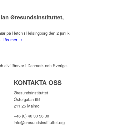
lan Øresundsinstituttet,
r på Hetch i Helsingborg den 2 juni kl
d.
Läs mer →
ch civilförsvar i Danmark och Sverige.
KONTAKTA OSS
Øresundsinstituttet
Östergatan 9B
211 25 Malmö
+46 (0) 40 30 56 30
info@oresundsinstituttet.org