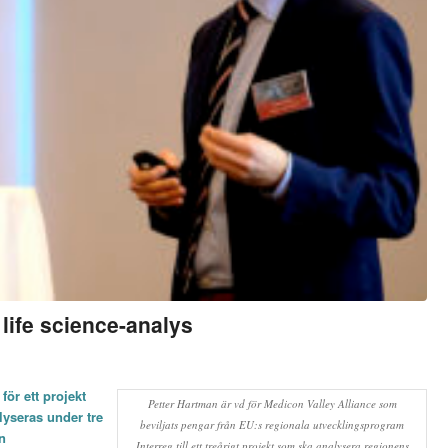
l life science-analys
för ett projekt
Petter Hartman är vd för Medicon Valley Alliance som
lyseras under tre
beviljats pengar från EU:s regionala utvecklingsprogram
n
Interreg till ett treårigt projekt som ska analysera regionens