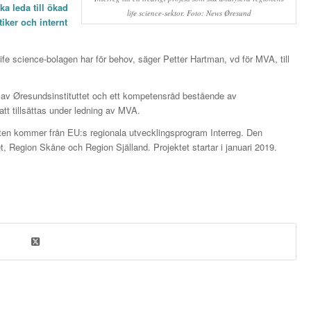
ka leda till ökad
life science-sektor. Foto: News Øresund
iker och internt
ife science-bolagen har för behov, säger Petter Hartman, vd för MVA, till
s av Øresundsinstituttet och ett kompetensråd bestående av
att tillsättas under ledning av MVA.
lften kommer från EU:s regionala utvecklingsprogram Interreg. Den
, Region Skåne och Region Själland. Projektet startar i januari 2019.