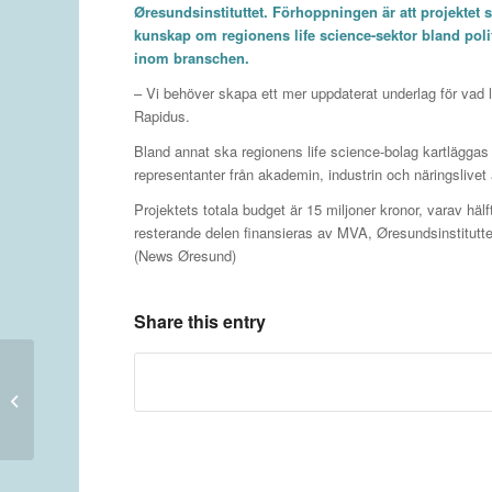
Øresundsinstituttet. Förhoppningen är att projektet s
kunskap om regionens life science-sektor bland polit
inom branschen.
– Vi behöver skapa ett mer uppdaterat underlag för vad l
Rapidus.
Bland annat ska regionens life science-bolag kartlägga
representanter från akademin, industrin och näringslivet 
Projektets totala budget är 15 miljoner kronor, varav hä
resterande delen finansieras av MVA, Øresundsinstituttet
(News Øresund)
Share this entry
Danmark på väg att få landets största
uppslagsverk någonsin