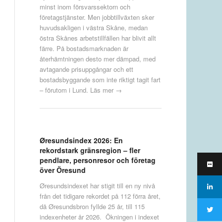
minst inom försvarssektorn och
företagstjänster. Men jobbtillväxten sker
huvudsakligen i västra Skåne, medan
östra Skånes arbetstillfällen har blivit allt
färre. På bostadsmarknaden är
återhämtningen desto mer dämpad, med
avtagande prisuppgångar och ett
bostadsbyggande som inte riktigt tagit fart
– förutom i Lund.
Läs mer →
Øresundsindex 2026: En
rekordstark gränsregion – fler
pendlare, personresor och företag
över Öresund
Øresundsindexet har stigit till en ny nivå
från det tidigare rekordet på 112 förra året,
då Øresundsbron fyllde 25 år, till 115
indexenheter år 2026. Ökningen i indexet