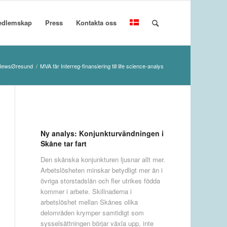
edlemskap
Press
Kontakta oss
NewsØresund
/
MVA får Interreg-finansiering till life science-analys
Ny analys: Konjunkturvändningen i
Skåne tar fart
Den skånska konjunkturen ljusnar allt mer.
Arbetslösheten minskar betydligt mer än i
övriga storstadslän och fler utrikes födda
kommer i arbete. Skillnaderna i
arbetslöshet mellan Skånes olika
delområden krymper samtidigt som
sysselsättningen börjar växla upp, inte