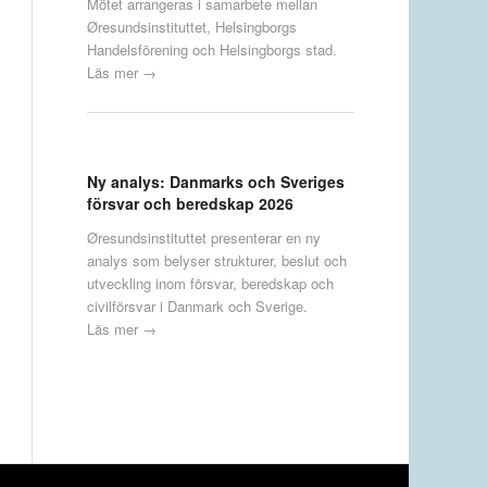
Mötet arrangeras i samarbete mellan
Øresundsinstituttet, Helsingborgs
Handelsförening och Helsingborgs stad.
Läs mer →
Ny analys: Danmarks och Sveriges
försvar och beredskap 2026
Øresundsinstituttet presenterar en ny
analys som belyser strukturer, beslut och
utveckling inom försvar, beredskap och
civilförsvar i Danmark och Sverige.
Läs mer →