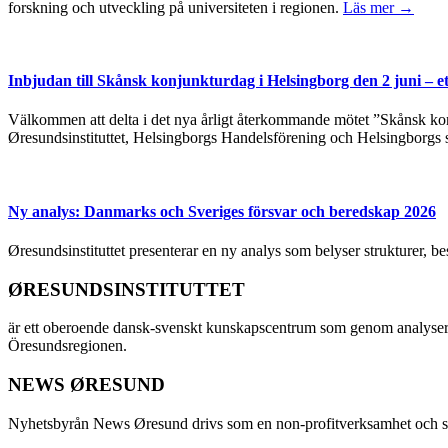
forskning och utveckling på universiteten i regionen.
Läs mer →
Inbjudan till Skånsk konjunkturdag i Helsingborg den 2 juni – e
Välkommen att delta i det nya årligt återkommande mötet ”Skånsk kon
Øresundsinstituttet, Helsingborgs Handelsförening och Helsingborgs 
Ny analys: Danmarks och Sveriges försvar och beredskap 2026
Øresundsinstituttet presenterar en ny analys som belyser strukturer, 
ØRESUNDSINSTITUTTET
är ett oberoende dansk-svenskt kunskapscentrum som genom analyser
Öresundsregionen.
NEWS ØRESUND
Nyhetsbyrån News Øresund drivs som en non-profitverksamhet och ställe