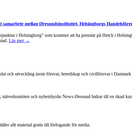
tt samarbete mellan Øresundsinstituttet, Helsingborgs Handelsföre
junktur i Helsingborg” som kommer att ha premiär på Hetch i Helsingbo
stad.
Läs mer →
beslut och utveckling inom försvar, beredskap och civilförsvar i Danmar
, nätverksmöten och nyhetsbyrån News Øresund bidrar till en ökad k
r allt material gratis till förfogande för media.