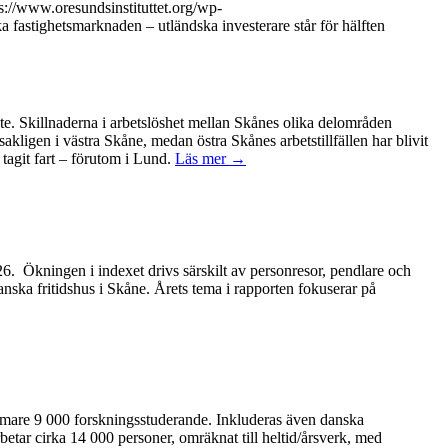
s://www.oresundsinstituttet.org/wp-
fastighetsmarknaden – utländska investerare står för hälften
ete. Skillnaderna i arbetslöshet mellan Skånes olika delområden
kligen i västra Skåne, medan östra Skånes arbetstillfällen har blivit
tagit fart – förutom i Lund.
Läs mer →
2026. Ökningen i indexet drivs särskilt av personresor, pendlare och
anska fritidshus i Skåne. Årets tema i rapporten fokuserar på
ärmare 9 000 forskningsstuderande. Inkluderas även danska
betar cirka 14 000 personer, omräknat till heltid/årsverk, med