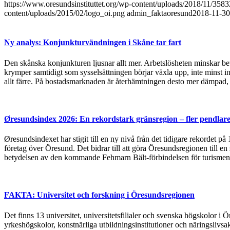
https://www.oresundsinstituttet.org/wp-content/uploads/2018/11/35
content/uploads/2015/02/logo_oi.png
admin_faktaoresund
2018-11-30
Ny analys: Konjunkturvändningen i Skåne tar fart
Den skånska konjunkturen ljusnar allt mer. Arbetslösheten minskar bet
krymper samtidigt som sysselsättningen börjar växla upp, inte minst in
allt färre. På bostadsmarknaden är återhämtningen desto mer dämpad, 
Øresundsindex 2026: En rekordstark gränsregion – fler pendlare
Øresundsindexet har stigit till en ny nivå från det tidigare rekordet p
företag över Öresund. Det bidrar till att göra Öresundsregionen till en
betydelsen av den kommande Fehmarn Bält-förbindelsen för turismen
FAKTA: Universitet och forskning i Öresundsregionen
Det finns 13 universitet, universitetsfilialer och svenska högskolor
yrkeshögskolor, konstnärliga utbildningsinstitutioner och näringslivsa