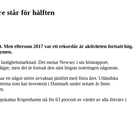
 står för hälften
 Men eftersom 2017 var ett rekordår är aktiviteten fortsatt hög.
lymen.
k fastighetsmarknad. Det menar Newsec i sin höstrapport.
ägre, men det är fortsatt den näst högsta noteringen någonsin.
isar en något större avvaktan jämfört med förra året. Utländska
törerna som har investerat i Danmark under senare år finns
um.
ppskattas Köpenhamn stå för 63 procent av värdet av alla förvärv i