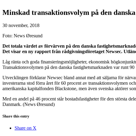
Minskad transaktionsvolym på den danska f
30 november, 2018
Foto: News Øresund
Det totala värdet av förvärven på den danska fastighetsmarknaden
Det visar en ny rapport från rådgivningsföretaget Newsec. Utländ
Låg ränta och goda finansieringsmöjligheter, ekonomisk högkonjunktur 
Transaktionsvolymen på den danska fastighetsmarknaden var runt 90 mil
Utvecklingen förklarar Newsec bland annat med att säljarna för närvara
investerarna stod förra året för 60 procent av transaktionsvolymen och
amerikanska kapitalfonden Blackstone, men även svenska aktörer so
Med en andel på 46 procent står bostadsfastigheter för den största de
Danmark. (News Øresund)
Share this entry
Share on X