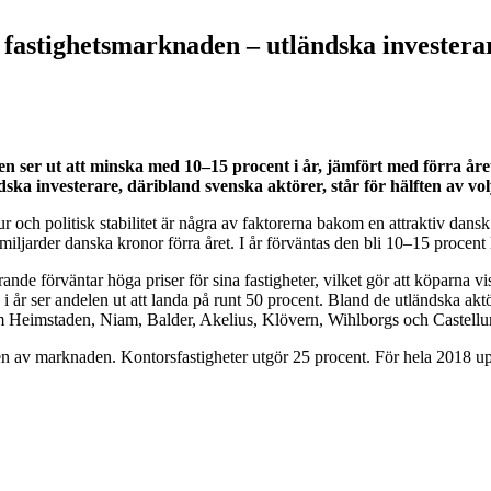
astighetsmarknaden – utländska investerare
 ser ut att minska med 10–15 procent i år, jämfört med förra året.
ska investerare, däribland svenska aktörer, står för hälften av vo
och politisk stabilitet är några av faktorerna bakom en attraktiv dans
jarder danska kronor förra året. I år förväntas den bli 10–15 procent l
nde förväntar höga priser för sina fastigheter, vilket gör att köparna v
 i år ser andelen ut att landa på runt 50 procent. Bland de utländska ak
m Heimstaden, Niam, Balder, Akelius, Klövern, Wihlborgs och Castell
len av marknaden. Kontorsfastigheter utgör 25 procent. För hela 2018 u