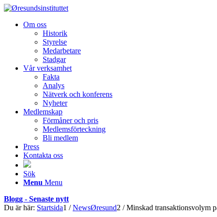
Om oss
Historik
Styrelse
Medarbetare
Stadgar
Vår verksamhet
Fakta
Analys
Nätverk och konferens
Nyheter
Medlemskap
Förmåner och pris
Medlemsförteckning
Bli medlem
Press
Kontakta oss
Sök
Menu
Menu
Blogg - Senaste nytt
Du är här:
Startsida
1
/
NewsØresund
2
/
Minskad transaktionsvolym på