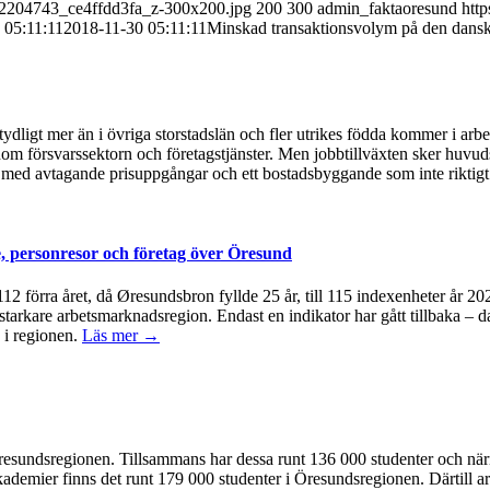
832204743_ce4ffdd3fa_z-300x200.jpg
200
300
admin_faktaoresund
http
 05:11:11
2018-11-30 05:11:11
Minskad transaktionsvolym på den danska 
ydligt mer än i övriga storstadslän och fler utrikes födda kommer i arb
om försvarssektorn och företagstjänster. Men jobbtillväxten sker huvudsa
med avtagande prisuppgångar och ett bostadsbyggande som inte riktigt 
, personresor och företag över Öresund
å 112 förra året, då Øresundsbron fyllde 25 år, till 115 indexenheter år 
 starkare arbetsmarknadsregion. Endast en indikator har gått tillbaka – d
 i regionen.
Läs mer →
 i Öresundsregionen. Tillsammans har dessa runt 136 000 studenter och n
kademier finns det runt 179 000 studenter i Öresundsregionen. Därtill ar