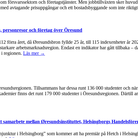
om försvarssektorn och företagstjänster. Men jobbtillväxten sker huvudsa
med avtagande prisuppgångar och ett bostadsbyggande som inte riktigt 
, personresor och företag över Öresund
å 112 förra året, då Øresundsbron fyllde 25 år, till 115 indexenheter år 
 starkare arbetsmarknadsregion. Endast en indikator har gått tillbaka – d
 i regionen.
Läs mer →
 i Öresundsregionen. Tillsammans har dessa runt 136 000 studenter och n
kademier finns det runt 179 000 studenter i Öresundsregionen. Därtill ar
tt samarbete mellan Øresundsinstituttet, Helsingborgs Handelsföre
junktur i Helsingborg” som kommer att ha premiär på Hetch i Helsingbo