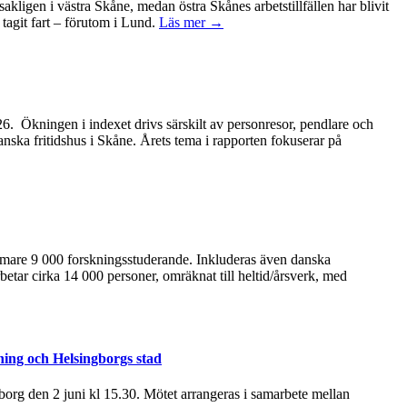
kligen i västra Skåne, medan östra Skånes arbetstillfällen har blivit
tagit fart – förutom i Lund.
Läs mer →
2026. Ökningen i indexet drivs särskilt av personresor, pendlare och
anska fritidshus i Skåne. Årets tema i rapporten fokuserar på
ärmare 9 000 forskningsstuderande. Inkluderas även danska
betar cirka 14 000 personer, omräknat till heltid/årsverk, med
ning och Helsingborgs stad
rg den 2 juni kl 15.30. Mötet arrangeras i samarbete mellan