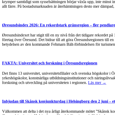
krymper samtidigt som sysselsättningen börjar växla upp, inte minst in
allt färre. På bostadsmarknaden är återhämtningen desto mer dämpad, 
Øresundsindex 2026: En rekordstark gränsregion – fler pendlare
Øresundsindexet har stigit till en ny nivå från det tidigare rekordet p
företag över Öresund. Det bidrar till att göra Öresundsregionen till en
betydelsen av den kommande Fehmarn Bält-förbindelsen för turismen
FAKTA: Universitet och forskning i Öresundsregionen
Det finns 13 universitet, universitetsfilialer och svenska högskolor
yrkeshögskolor, konstnärliga utbildningsinstitutioner och näringslivsa
forskning och utveckling på universiteten i regionen.
Läs mer →
Inbjudan till Skånsk konjunkturdag i Helsingborg den 2 juni – e
Välkommen att delta i det nya årligt återkommande mötet ”Skånsk kon