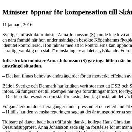
Minister öppnar för kompensation till Skå
11 januari, 2016
Sveriges infrastrukturminister Anna Johansson (S) kunde inte lova att
en nära framtid när hon under måndagen besökte Köpenhamns flygplats
identitet kontrollerad. Hon räknar med att id-kontrollerna kan upphöra
”kraftig, varaktig och stabil” minskning av antalet asylsökande. Fo
Infrastrukturminister Anna Johansson (S) gav inga löften när hon
ansträngd situation.
– Det kan finnas behov av andra åtgärder för att motverka effekten av id
Både i Sverige och Danmark har kritiken varit stor mot att DSB och Sk
införs. Så fungerar det till exempel när nya förordningar införs för flyg
– Det blir ofta resenärer som står för kostnaden. Jag förstår att det väc
Frågan återkom dock flera gånger under pressmötet och efterhand lät 
– Hittills har den svenska regeringen sagt att det är transportörerna so
Tidigare på dagen hade hon träffat sin danska kollega Hans Christi
Öresundsupproret. Anna Johansson sade sig ha förståelse för att männi