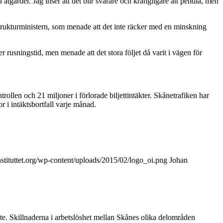
åtgärder. Jag inser att det blir svårare och krångligare att pendla, men
astrukturministern, som menade att det inte räcker med en minskning
 rusningstid, men menade att det stora följet då varit i vägen för
llen och 21 miljoner i förlorade biljettintäkter. Skånetrafiken har
i intäktsbortfall varje månad.
stituttet.org/wp-content/uploads/2015/02/logo_oi.png
Johan
ete. Skillnaderna i arbetslöshet mellan Skånes olika delområden