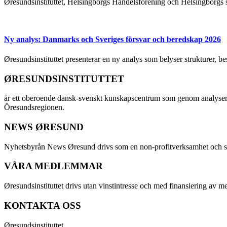
Øresundsinstituttet, Helsingborgs Handelsförening och Helsingborgs 
Ny analys: Danmarks och Sveriges försvar och beredskap 2026
Øresundsinstituttet presenterar en ny analys som belyser strukturer, 
ØRESUNDSINSTITUTTET
är ett oberoende dansk-svenskt kunskapscentrum som genom analyser
Öresundsregionen.
NEWS ØRESUND
Nyhetsbyrån News Øresund drivs som en non-profitverksamhet och ställe
VÅRA MEDLEMMAR
Øresundsinstituttet drivs utan vinst­intresse och med finansiering av 
KONTAKTA OSS
Øresundsinstituttet