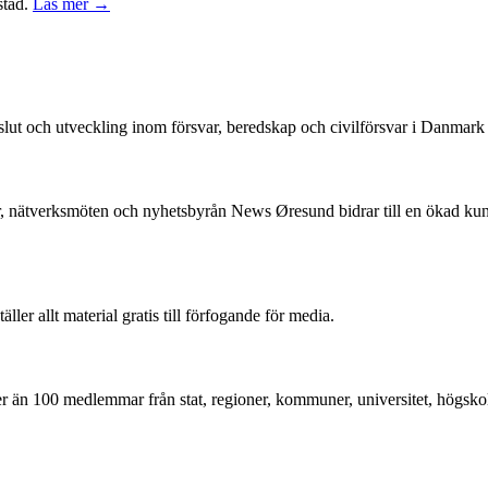
stad.
Läs mer →
beslut och utveckling inom försvar, beredskap och civilförsvar i Danmar
, nätverksmöten och nyhetsbyrån News Øresund bidrar till en ökad k
r allt material gratis till förfogande för media.
mer än 100 medlemmar från stat, regioner, kommuner, universitet, högskol