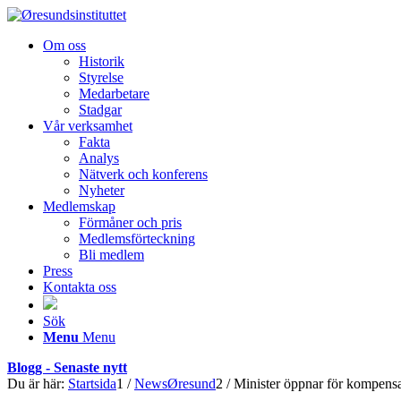
Om oss
Historik
Styrelse
Medarbetare
Stadgar
Vår verksamhet
Fakta
Analys
Nätverk och konferens
Nyheter
Medlemskap
Förmåner och pris
Medlemsförteckning
Bli medlem
Press
Kontakta oss
Sök
Menu
Menu
Blogg - Senaste nytt
Du är här:
Startsida
1
/
NewsØresund
2
/
Minister öppnar för kompensat