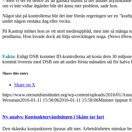
– Men vi ser ett behov av att ganska snabbt få ner antalet asylsökande 
om vi inte vidtar åtgärder blir det ännu mer problem, sade hon.
Något slut på kontrollerna blir det inte förrän regeringen ser en ”kra
under någon enstaka dag eller vecka.
På Kastrup möttes hon av ett stort medieuppbåd, men inte så många rese
pendlarna. Hon lovade dock att följa utvecklingen noga. (News Øre
Fakta:
Enligt DSB kommer ID-kontrollerna att kosta dem 30 miljoner da
kommit överens med DSB om att under första månaden stå för halva ko
Share this entry
Share on X
https://www.oresundsinstituttet.org/wp-content/uploads/2016/01/An
Wessman
2016-01-11 15:58:06
2016-01-11 15:58:06
Minister öppnar f
Ny analys: Konjunkturvändningen i Skåne tar fart
Den skånska konjunkturen ljusnar allt mer. Arbetslösheten minskar bet