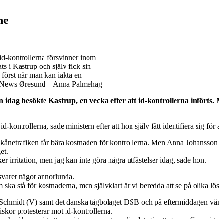
ne
 id-kontrollerna försvinner inom
 i Kastrup och själv fick sin
 först när man kan iakta en
to: News Øresund – Anna Palmehag
 idag besökte Kastrup, en vecka efter att id-kontrollerna införts.
-kontrollerna, sade ministern efter att hon själv fått identifiera sig fö
ånetrafiken får bära kostnaden för kontrollerna. Men Anna Johansson men
et.
ker irritation, men jag kan inte göra några utfästelser idag, sade hon.
svaret något annorlunda.
m ska stå för kostnaderna, men självklart är vi beredda att se på olika lö
an Schmidt (V) samt det danska tågbolaget DSB och på eftermiddagen v
skor protesterar mot id-kontrollerna.