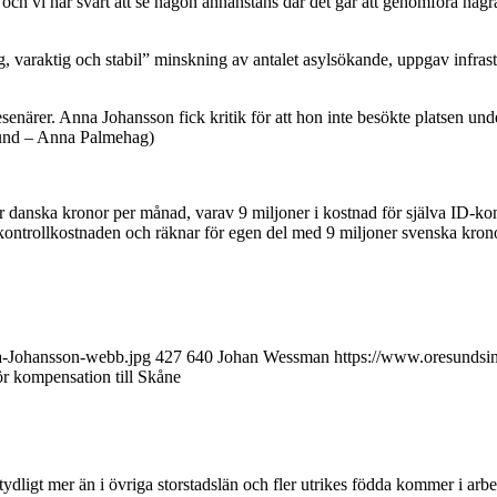
och vi har svårt att se någon annanstans där det går att genomföra några 
ftig, varaktig och stabil” minskning av antalet asylsökande, uppgav infr
närer. Anna Johansson fick kritik för att hon inte besökte platsen under
sund – Anna Palmehag)
nska kronor per månad, varav 9 miljoner i kostnad för själva ID-kontro
ntrollkostnaden och räknar för egen del med 9 miljoner svenska kronor 
na-Johansson-webb.jpg
427
640
Johan Wessman
https://www.oresundsin
ör kompensation till Skåne
ydligt mer än i övriga storstadslän och fler utrikes födda kommer i arb