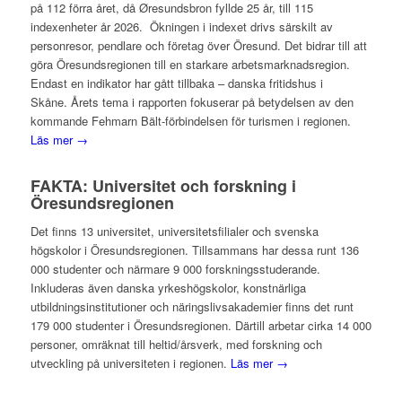
på 112 förra året, då Øresundsbron fyllde 25 år, till 115
indexenheter år 2026. Ökningen i indexet drivs särskilt av
personresor, pendlare och företag över Öresund. Det bidrar till att
göra Öresundsregionen till en starkare arbetsmarknadsregion.
Endast en indikator har gått tillbaka – danska fritidshus i
Skåne. Årets tema i rapporten fokuserar på betydelsen av den
kommande Fehmarn Bält-förbindelsen för turismen i regionen.
Läs mer →
FAKTA: Universitet och forskning i
Öresundsregionen
Det finns 13 universitet, universitetsfilialer och svenska
högskolor i Öresundsregionen. Tillsammans har dessa runt 136
000 studenter och närmare 9 000 forskningsstuderande.
Inkluderas även danska yrkeshögskolor, konstnärliga
utbildningsinstitutioner och näringslivsakademier finns det runt
179 000 studenter i Öresundsregionen. Därtill arbetar cirka 14 000
personer, omräknat till heltid/årsverk, med forskning och
utveckling på universiteten i regionen.
Läs mer →