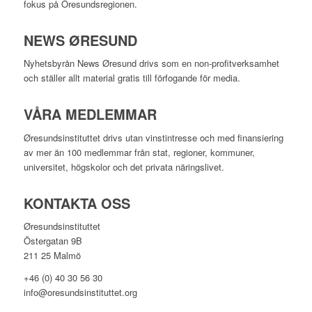
fokus på Öresundsregionen.
NEWS ØRESUND
Nyhetsbyrån News Øresund drivs som en non-profitverksamhet
och ställer allt material gratis till förfogande för media.
VÅRA MEDLEMMAR
Øresundsinstituttet drivs utan vinst­intresse och med finansiering
av mer än 100 medlemmar från stat, regioner, kommuner,
universitet, högskolor och det privata näringslivet.
KONTAKTA OSS
Øresundsinstituttet
Östergatan 9B
211 25 Malmö
+46 (0) 40 30 56 30
info@oresundsinstituttet.org