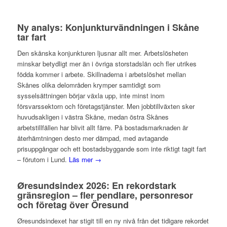
Ny analys: Konjunkturvändningen i Skåne
tar fart
Den skånska konjunkturen ljusnar allt mer. Arbetslösheten
minskar betydligt mer än i övriga storstadslän och fler utrikes
födda kommer i arbete. Skillnaderna i arbetslöshet mellan
Skånes olika delområden krymper samtidigt som
sysselsättningen börjar växla upp, inte minst inom
försvarssektorn och företagstjänster. Men jobbtillväxten sker
huvudsakligen i västra Skåne, medan östra Skånes
arbetstillfällen har blivit allt färre. På bostadsmarknaden är
återhämtningen desto mer dämpad, med avtagande
prisuppgångar och ett bostadsbyggande som inte riktigt tagit fart
– förutom i Lund.
Läs mer →
Øresundsindex 2026: En rekordstark
gränsregion – fler pendlare, personresor
och företag över Öresund
Øresundsindexet har stigit till en ny nivå från det tidigare rekordet