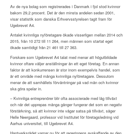
Av de nya bolag som registrerades i Danmark i fjol stod kvinnor
bakom 29,2 procent. Det är den minsta andelen sedan 2001,
visar statistik som danska Erhvervsstyrelsen tagit fram för
Ugebrevet A4.
Antalet kvinnliga nyföretagare ökade visserligen mellan 2014 och
2015, från 10 272 till 11 264, men männen som startat eget
ökade samtidigt från 21 461 till 27 363.
Forskare som Ugebrevet A4 talat med menar att högutbildade
kvinnor oftare väljer anställningar än ett eget företag. En annan
faktor är att konkurrensen är stor inom exempelvis handel, som
är ett område med många kvinnliga nyföretagare. Dessutom
menar de att samhällets förväntningar på vad män och kvinnor
ska göra spelar in.
– Kvinnliga entreprenörer blir ofta associerade med låg tillväxt
och när det upprepas många gånger fungerar det som en negativ
förstärkning, så att kvinnor inte vågar satsa på tillväxt, säger
Helle Neergaard, professor vid Institutet för företagsledning vid
Aarhus universitet, till Ugebrevet A4.
Hantverksrådet varnar nu för att regeringens avskaffande av den