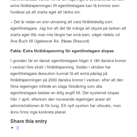
extra föräldrapenningen till egenföretagare kan få kvinnor som
funderar på att starta eget att tänka om.
– Det är redan en stor utmaning att vara föräldraledig som
egenföretagare. Jag tror att det får många att skjuta på tanken att
starta eget tills man inte längre har små barn, säger rådets vd
Ane Buch till Ugebrevet A4. (News Øresund)
Fakta: Extra föräldrapenning för egenföretagare slopas
I grunden får en dansk egenföretagare högst 4 180 danska kronor
i veckan före skatt i föräldrapenning. Sedan i oktober har
egenföretagare dessutom kunnat få ett extra påslag på
föräldrapenningen på 2000 danska kronor i veckan, efter att den
förra regeringen införde en slags försäkring som alla
egenföretagare betalar en årlig avgift till. Det systemet slopas
från 1 april, eftersom den nuvarande regeringen anser att
administrationen är för tung. Ett nytt system har utlovats, men
ännu finns inga konkreta planer.
Share this entry