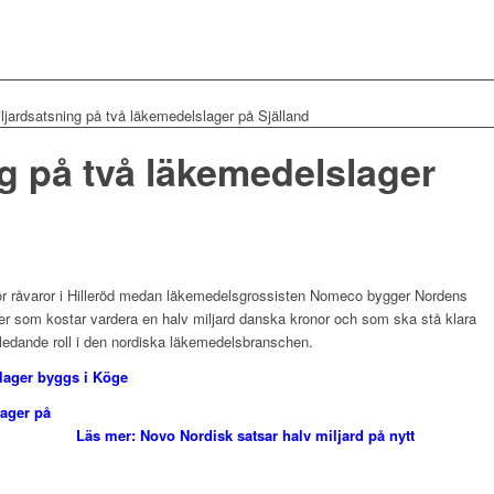
ljardsatsning på två läkemedelslager på Själland
g på två läkemedelslager
för råvaror i Hilleröd medan läkemedelsgrossisten Nomeco bygger Nordens
er som kostar vardera en halv miljard danska kronor och som ska stå klara
edande roll i den nordiska läkemedelsbranschen.
lager byggs i Köge
Läs mer: Novo Nordisk satsar halv miljard på nytt