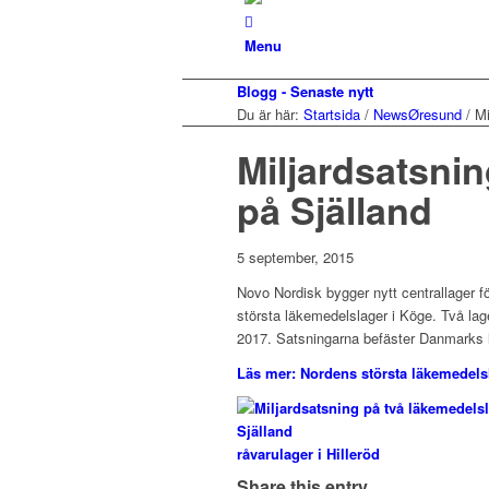
Menu
Blogg - Senaste nytt
Du är här:
Startsida
/
NewsØresund
/
Mi
Miljardsatsnin
på Själland
5 september, 2015
Novo Nordisk bygger nytt centrallager 
största läkemedelslager i Köge. Två lag
2017. Satsningarna befäster Danmarks l
Läs mer: Nordens största läkemedels
råvarulager i Hilleröd
Share this entry