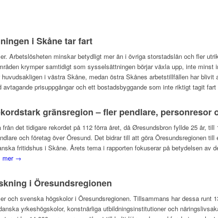
ingen i Skåne tar fart
er. Arbetslösheten minskar betydligt mer än i övriga storstadslän och fler utr
områden krymper samtidigt som sysselsättningen börjar växla upp, inte minst 
r huvudsakligen i västra Skåne, medan östra Skånes arbetstillfällen har blivit
vtagande prisuppgångar och ett bostadsbyggande som inte riktigt tagit fart 
kordstark gränsregion – fler pendlare, personresor 
å från det tidigare rekordet på 112 förra året, då Øresundsbron fyllde 25 år, ti
endlare och företag över Öresund. Det bidrar till att göra Öresundsregionen til
 danska fritidshus i Skåne. Årets tema i rapporten fokuserar på betydelsen a
s mer →
rskning i Öresundsregionen
ilialer och svenska högskolor i Öresundsregionen. Tillsammans har dessa runt
anska yrkeshögskolor, konstnärliga utbildningsinstitutioner och näringslivsak