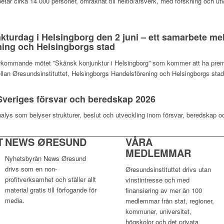
betar cirka 14 000 personer, omräknat till heltid/årsverk, med forskning och ut
nkturdag i Helsingborg den 2 juni – ett samarbete mel
ing och Helsingborgs stad
terkommande mötet ”Skånsk konjunktur i Helsingborg” som kommer att ha premiä
llan Øresundsinstituttet, Helsingborgs Handelsförening och Helsingborgs sta
veriges försvar och beredskap 2026
nalys som belyser strukturer, beslut och utveckling inom försvar, beredskap o
T
NEWS ØRESUND
VÅRA
MEDLEMMAR
Nyhetsbyrån News Øresund
drivs som en non-
Øresundsinstituttet drivs utan
profitverksamhet och ställer allt
vinst­intresse och med
material gratis till förfogande för
finansiering av mer än 100
media.
medlemmar från stat, regioner,
kommuner, universitet,
högskolor och det privata