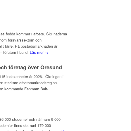
ikes födda kommer i arbete. Skillnaderna
inom försvarssektorn och
 allt färre. På bostadsmarknaden är
– förutom i Lund.
Läs mer →
och företag över Öresund
ll 115 indexenheter år 2026. Ökningen i
l en starkare arbetsmarknadsregion.
v den kommande Fehmarn Bält-
 136 000 studenter och närmare 9 000
ademier finns det runt 179 000