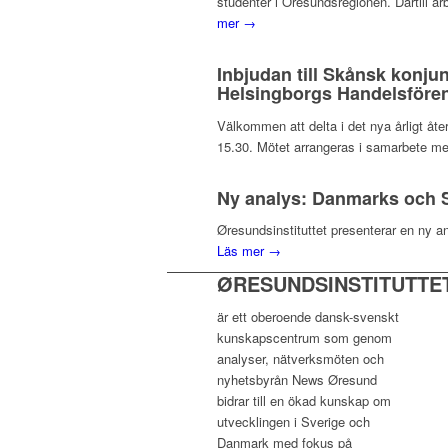
studenter i Öresundsregionen. Därtill ar
mer →
Inbjudan till Skånsk konju
Helsingborgs Handelsfören
Välkommen att delta i det nya årligt å
15.30. Mötet arrangeras i samarbete me
Ny analys: Danmarks och S
Øresundsinstituttet presenterar en ny a
Läs mer →
ØRESUNDSINSTITUTTE
är ett oberoende dansk-svenskt
kunskapscentrum som genom
analyser, nätverksmöten och
nyhetsbyrån News Øresund
bidrar till en ökad kunskap om
utvecklingen i Sverige och
Danmark med fokus på