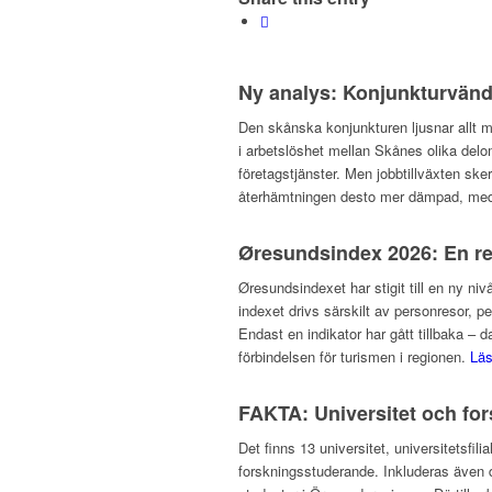
Ny analys: Konjunkturvändn
Den skånska konjunkturen ljusnar allt m
i arbetslöshet mellan Skånes olika del
företagstjänster. Men jobbtillväxten ske
återhämtningen desto mer dämpad, med a
Øresundsindex 2026: En re
Øresundsindexet har stigit till en ny niv
indexet drivs särskilt av personresor, p
Endast en indikator har gått tillbaka –
förbindelsen för turismen i regionen.
Lä
FAKTA: Universitet och fo
Det finns 13 universitet, universitetsf
forskningsstuderande. Inkluderas även d