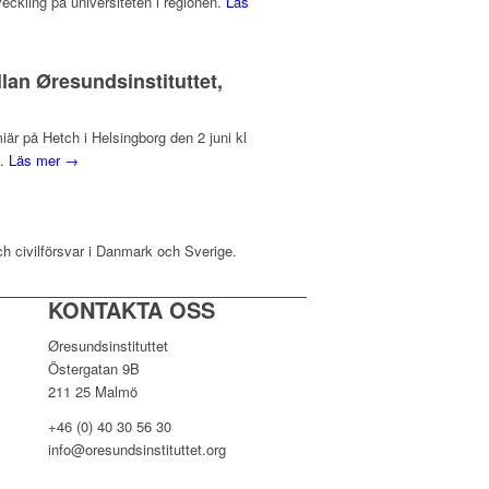
veckling på universiteten i regionen.
Läs
lan Øresundsinstituttet,
r på Hetch i Helsingborg den 2 juni kl
d.
Läs mer →
ch civilförsvar i Danmark och Sverige.
KONTAKTA OSS
Øresundsinstituttet
Östergatan 9B
211 25 Malmö
+46 (0) 40 30 56 30
info@oresundsinstituttet.org