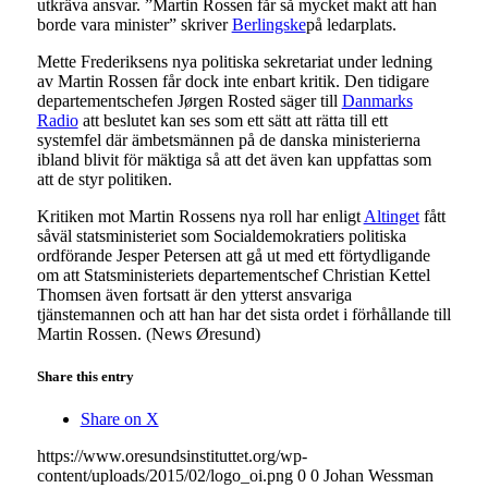
utkräva ansvar. ”Martin Rossen får så mycket makt att han
borde vara minister” skriver
Berlingske
på ledarplats.
Mette Frederiksens nya politiska sekretariat under ledning
av Martin Rossen får dock inte enbart kritik. Den tidigare
departementschefen Jørgen Rosted säger till
Danmarks
Radio
att beslutet kan ses som ett sätt att rätta till ett
systemfel där ämbetsmännen på de danska ministerierna
ibland blivit för mäktiga så att det även kan uppfattas som
att de styr politiken.
Kritiken mot Martin Rossens nya roll har enligt
Altinget
fått
såväl statsministeriet som Socialdemokratiers politiska
ordförande Jesper Petersen att gå ut med ett förtydligande
om att Statsministeriets departementschef Christian Kettel
Thomsen även fortsatt är den ytterst ansvariga
tjänstemannen och att han har det sista ordet i förhållande till
Martin Rossen. (News Øresund)
Share this entry
Share on X
https://www.oresundsinstituttet.org/wp-
content/uploads/2015/02/logo_oi.png
0
0
Johan Wessman