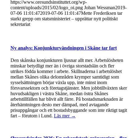
https://www.oresundsinstituttet.org/wp-
content/uploads/2015/02/logo_oi.png
Johan Wessman
2019-
07-06 11:01:47
2019-07-06 11:01:47
Mette Frederiksen tar
starkt grepp om statsministeriet – upprättar nytt politiskt
sekretariat
Ny analys: Konjunkturvändningen i Skåne tar fart
Den skånska konjunkturen ljusnar allt mer. Arbetslösheten
minskar betydligt mer än i övriga storstadslän och fler
utrikes födda kommer i arbete. Skillnaderna i arbetslöshet
mellan Skånes olika delområden krymper samtidigt som
sysselsättningen börjar växla upp, inte minst inom
försvarssektorn och företagstjänster. Men jobbtillväxten sker
huvudsakligen i västra Skåne, medan östra Skånes
arbetstillfällen har blivit allt färre. På bostadsmarknaden är
återhämtningen desto mer dämpad, med avtagande
prisuppgångar och ett bostadsbyggande som inte riktigt tagit
fart – förutom i Lund.
Läs mer →