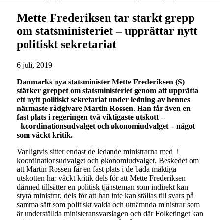
Mette Frederiksen tar starkt grepp
om statsministeriet – upprättar nytt
politiskt sekretariat
6 juli, 2019
Danmarks nya statsminister Mette Frederiksen (S)
stärker greppet om statsministeriet genom att upprätta
ett nytt politiskt sekretariat under ledning av hennes
närmaste rådgivare Martin Rossen. Han får även en
fast plats i regeringen två viktigaste utskott –
koordinationsudvalget och økonomiudvalget – något
som väckt kritik.
Vanligtvis sitter endast de ledande ministrarna med i
koordinationsudvalget och økonomiudvalget. Beskedet om
att Martin Rossen får en fast plats i de båda mäktiga
utskotten har väckt kritik dels för att Mette Frederiksen
därmed tillsätter en politisk tjänsteman som indirekt kan
styra ministrar, dels för att han inte kan ställas till svars på
samma sätt som politiskt valda och utnämnda ministrar som
är underställda ministeransvarslagen och där Folketinget kan