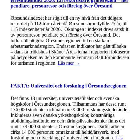
Øresundsindex 2026: En rekordstark gränsregion – fler
pendlare, personresor och företag över Öresund
Øresundsindexet har stigit till en ny nivå från det tidigare
rekordet på 112 förra året, då Øresundsbron fyllde 25 år, till
115 indexenheter år 2026. Ökningen i indexet drivs särskilt
av personresor, pendlare och företag över Öresund. Det
bidrar till att göra Öresundsregionen till en starkare
arbetsmarknadsregion. Endast en indikator har gått tillbaka
– danska fritidshus i Skåne. Årets tema i rapporten fokuserar
på betydelsen av den kommande Fehmarn Bält-förbindelsen
för turismen i regionen.
Läs mer →
FAKTA: Universitet och forskning i Öresundsregionen
Det finns 13 universitet, universitetsfilialer och svenska
högskolor i Öresundsregionen. Tillsammans har dessa runt
136 000 studenter och närmare 9 000 forskningsstuderande.
Inkluderas även danska yrkeshögskolor, konstnärliga
utbildningsinstitutioner och näringslivsakademier finns det
runt 179 000 studenter i Öresundsregionen. Därtill arbetar
cirka 14 000 personer, omräknat till heltid/årsverk, med
forskning och utveckling på universiteten i regionen.
Läs