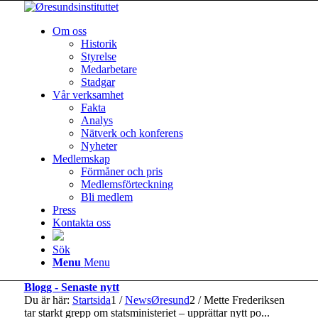
Om oss
Historik
Styrelse
Medarbetare
Stadgar
Vår verksamhet
Fakta
Analys
Nätverk och konferens
Nyheter
Medlemskap
Förmåner och pris
Medlemsförteckning
Bli medlem
Press
Kontakta oss
Sök
Menu
Menu
Blogg - Senaste nytt
Du är här:
Startsida
1
/
NewsØresund
2
/
Mette Frederiksen
tar starkt grepp om statsministeriet – upprättar nytt po...