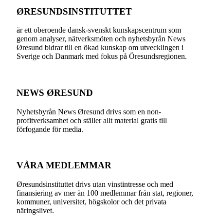
ØRESUNDSINSTITUTTET
är ett oberoende dansk-svenskt kunskapscentrum som
genom analyser, nätverksmöten och nyhetsbyrån News
Øresund bidrar till en ökad kunskap om utvecklingen i
Sverige och Danmark med fokus på Öresundsregionen.
NEWS ØRESUND
Nyhetsbyrån News Øresund drivs som en non-
profitverksamhet och ställer allt material gratis till
förfogande för media.
VÅRA MEDLEMMAR
Øresundsinstituttet drivs utan vinst­intresse och med
finansiering av mer än 100 medlemmar från stat, regioner,
kommuner, universitet, högskolor och det privata
näringslivet.