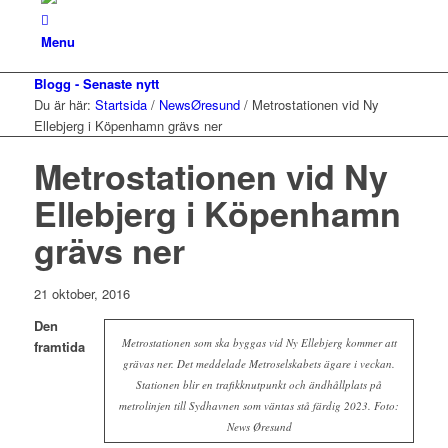
Menu
Blogg - Senaste nytt
Du är här:
Startsida
/
NewsØresund
/
Metrostationen vid Ny
Ellebjerg i Köpenhamn grävs ner
Metrostationen vid Ny
Ellebjerg i Köpenhamn
grävs ner
21 oktober, 2016
Den
Metrostationen som ska byggas vid Ny Ellebjerg kommer att
framtida
grävas ner. Det meddelade Metroselskabets ägare i veckan.
Stationen blir en trafikknutpunkt och ändhållplats på
metrolinjen till Sydhavnen som väntas stå färdig 2023. Foto:
News Øresund