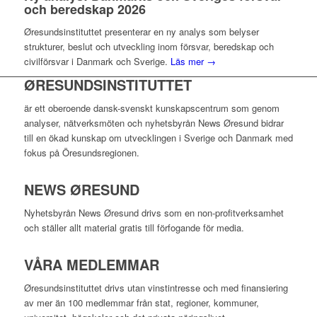
och beredskap 2026
Øresundsinstituttet presenterar en ny analys som belyser
strukturer, beslut och utveckling inom försvar, beredskap och
civilförsvar i Danmark och Sverige.
Läs mer →
ØRESUNDSINSTITUTTET
är ett oberoende dansk-svenskt kunskapscentrum som genom
analyser, nätverksmöten och nyhetsbyrån News Øresund bidrar
till en ökad kunskap om utvecklingen i Sverige och Danmark med
fokus på Öresundsregionen.
NEWS ØRESUND
Nyhetsbyrån News Øresund drivs som en non-profitverksamhet
och ställer allt material gratis till förfogande för media.
VÅRA MEDLEMMAR
Øresundsinstituttet drivs utan vinst­intresse och med finansiering
av mer än 100 medlemmar från stat, regioner, kommuner,