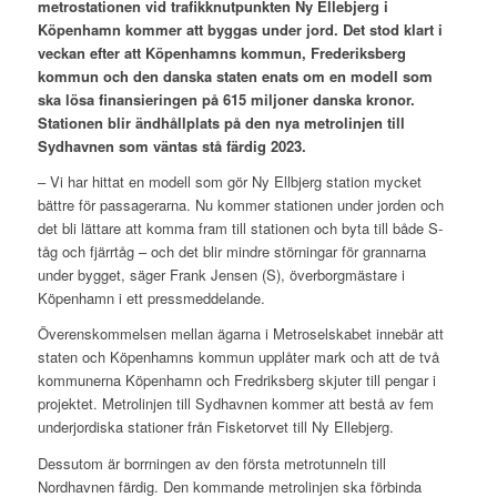
metrostationen vid trafikknutpunkten Ny Ellebjerg i
Köpenhamn kommer att byggas under jord. Det stod klart i
veckan efter att Köpenhamns kommun, Frederiksberg
kommun och den danska staten enats om en modell som
ska lösa finansieringen på 615 miljoner danska kronor.
Stationen blir ändhållplats på den nya metrolinjen till
Sydhavnen som väntas stå färdig 2023.
– Vi har hittat en modell som gör Ny Ellbjerg station mycket
bättre för passagerarna. Nu kommer stationen under jorden och
det bli lättare att komma fram till stationen och byta till både S-
tåg och fjärrtåg – och det blir mindre störningar för grannarna
under bygget, säger Frank Jensen (S), överborgmästare i
Köpenhamn i ett pressmeddelande.
Överenskommelsen mellan ägarna i Metroselskabet innebär att
staten och Köpenhamns kommun upplåter mark och att de två
kommunerna Köpenhamn och Fredriksberg skjuter till pengar i
projektet. Metrolinjen till Sydhavnen kommer att bestå av fem
underjordiska stationer från Fisketorvet till Ny Ellebjerg.
Dessutom är borrningen av den första metrotunneln till
Nordhavnen färdig. Den kommande metrolinjen ska förbinda