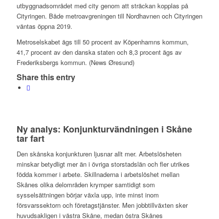
utbyggnadsområdet med city genom att sträckan kopplas på
Cityringen. Både metroavgreningen till Nordhavnen och Cityringen
väntas öppna 2019.
Metroselskabet ägs till 50 procent av Köpenhamns kommun,
41,7 procent av den danska staten och 8,3 procent ägs av
Frederiksbergs kommun. (News Øresund)
Share this entry
Ny analys: Konjunkturvändningen i Skåne
tar fart
Den skånska konjunkturen ljusnar allt mer. Arbetslösheten
minskar betydligt mer än i övriga storstadslän och fler utrikes
födda kommer i arbete. Skillnaderna i arbetslöshet mellan
Skånes olika delområden krymper samtidigt som
sysselsättningen börjar växla upp, inte minst inom
försvarssektorn och företagstjänster. Men jobbtillväxten sker
huvudsakligen i västra Skåne, medan östra Skånes