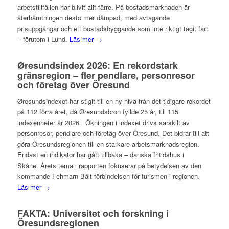
arbetstillfällen har blivit allt färre. På bostadsmarknaden är
återhämtningen desto mer dämpad, med avtagande
prisuppgångar och ett bostadsbyggande som inte riktigt tagit fart
– förutom i Lund.
Läs mer →
Øresundsindex 2026: En rekordstark
gränsregion – fler pendlare, personresor
och företag över Öresund
Øresundsindexet har stigit till en ny nivå från det tidigare rekordet
på 112 förra året, då Øresundsbron fyllde 25 år, till 115
indexenheter år 2026. Ökningen i indexet drivs särskilt av
personresor, pendlare och företag över Öresund. Det bidrar till att
göra Öresundsregionen till en starkare arbetsmarknadsregion.
Endast en indikator har gått tillbaka – danska fritidshus i
Skåne. Årets tema i rapporten fokuserar på betydelsen av den
kommande Fehmarn Bält-förbindelsen för turismen i regionen.
Läs mer →
FAKTA: Universitet och forskning i
Öresundsregionen