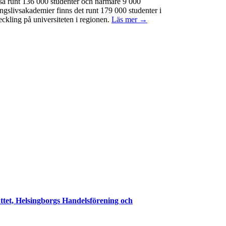
ssa runt 136 000 studenter och närmare 9 000
ngslivsakademier finns det runt 179 000 studenter i
eckling på universiteten i regionen.
Läs mer →
ttet, Helsingborgs Handelsförening och