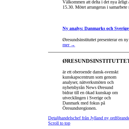
Välkommen att delta i det nya årlig
15.30. Mötet arrangeras i samarbete
Ny analys: Danmarks och Sverige
Øresundsinstituttet presenterar en n
mer →
ØRESUNDSINSTITUTTE
är ett oberoende dansk-svenskt
kunskapscentrum som genom
analyser, nätverksmöten och
nyhetsbyrån News Øresund
bidrar till en ökad kunskap om
utvecklingen i Sverige och
Danmark med fokus på
Öresundsregionen.
Detaljhandelschef från Jylland ny ordföran
Scroll to top