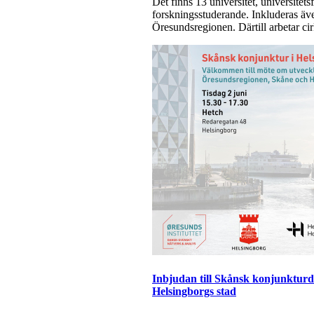
Det finns 13 universitet, universite
forskningsstuderande. Inkluderas äve
Öresundsregionen. Därtill arbetar ci
Inbjudan till Skånsk konjunkturda
Helsingborgs stad