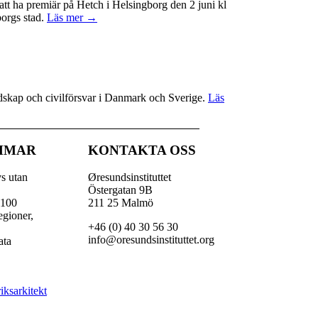
t ha premiär på Hetch i Helsingborg den 2 juni kl
borgs stad.
Läs mer →
redskap och civilförsvar i Danmark och Sverige.
Läs
MMAR
KONTAKTA OSS
vs utan
Øresundsinstituttet
Östergatan 9B
 100
211 25 Malmö
egioner,
+46 (0) 40 30 56 30
,
info@oresundsinstituttet.org
ata
iksarkitekt