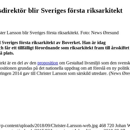
irektör blir Sveriges första riksarkitekt
er Larsson blir Sveriges första riksarkitekt. Foto: News Øresund
ll Sveriges första riksarkitekt av Boverket. Han är idag
r ett tillfälligt förordnande som riksarkitekt fram till årsskiftet el
å plats.
tekt är en del av den
proposition
om Gestaltad livsmiljö som den svens
sitionen grundas på det nationella uppdrag om att föreslå en ny politik
ringen 2014 gav till Christer Larsson som särskild utredare. (News Øre
/wp-content/uploads/2018/09/Christer-Larsson-web.jpg
468
720
Johan 