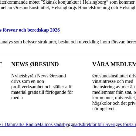
t återkommande mötet ”Skånsk konjunktur i Helsingborg” som kommer at
 mellan Øresundsinstituttet, Helsingborgs Handelsförening och Helsing
s försvar och beredskap 2026
y analys som belyser strukturer, beslut och utveckling inom försvar, be
T
NEWS ØRESUND
VÅRA MEDLE
Nyhetsbyrån News Øresund
Øresundsinstituttet dri
drivs som en non-
vinst­intresse och med
profitverksamhet och ställer allt
finansiering av mer än
material gratis till förfogande för
medlemmar från stat, r
media.
kommuner, universitet
högskolor och det priv
näringslivet.
de i Danmarks Radio
Malmös stadsbyggnadsdirektör blir Sveriges första r