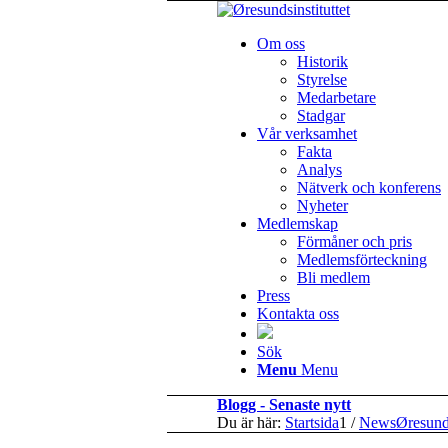
Om oss
Historik
Styrelse
Medarbetare
Stadgar
Vår verksamhet
Fakta
Analys
Nätverk och konferens
Nyheter
Medlemskap
Förmåner och pris
Medlemsförteckning
Bli medlem
Press
Kontakta oss
Sök
Menu
Menu
Blogg - Senaste nytt
Du är här:
Startsida
1
/
NewsØresun