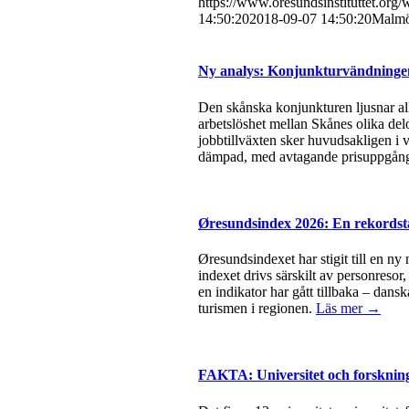
https://www.oresundsinstituttet.org
14:50:20
2018-09-07 14:50:20
Malmös
Ny analys: Konjunkturvändningen 
Den skånska konjunkturen ljusnar all
arbetslöshet mellan Skånes olika del
jobbtillväxten sker huvudsakligen i v
dämpad, med avtagande prisuppgångar
Øresundsindex 2026: En rekordsta
Øresundsindexet har stigit till en ny
indexet drivs särskilt av personresor
en indikator har gått tillbaka – dan
turismen i regionen.
Läs mer →
FAKTA: Universitet och forsknin