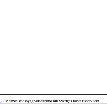
d
2
/
Malmös stadsbyggnadsdirektör blir Sveriges första riksarkitekt