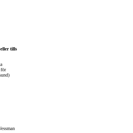
ler tills
ka
 för
sund)
Wessman