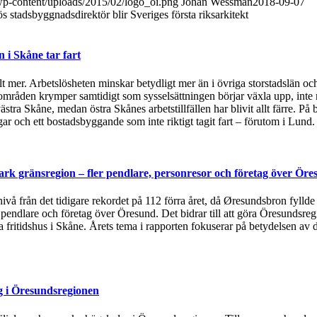
/wp-content/uploads/2015/02/logo_oi.png
Johan Wessman
2018-09-07
 stadsbyggnadsdirektör blir Sveriges första riksarkitekt
i Skåne tar fart
t mer. Arbetslösheten minskar betydligt mer än i övriga storstadslän och
områden krymper samtidigt som sysselsättningen börjar växla upp, inte 
ästra Skåne, medan östra Skånes arbetstillfällen har blivit allt färre.
 och ett bostadsbyggande som inte riktigt tagit fart – förutom i Lund
rk gränsregion – fler pendlare, personresor och företag över Öre
 nivå från det tidigare rekordet på 112 förra året, då Øresundsbron fylld
, pendlare och företag över Öresund. Det bidrar till att göra Öresundsre
ska fritidshus i Skåne. Årets tema i rapporten fokuserar på betydelsen
g i Öresundsregionen