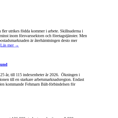
 fler utrikes födda kommer i arbete. Skillnaderna i
minst inom försvarssektorn och företagstjänster. Men
 På bostadsmarknaden är återhämtningen desto mer
.
Läs mer →
sund
e 25 år, till 115 indexenheter år 2026. Ökningen i
gionen till en starkare arbetsmarknadsregion. Endast
 av den kommande Fehmarn Bält-förbindelsen för