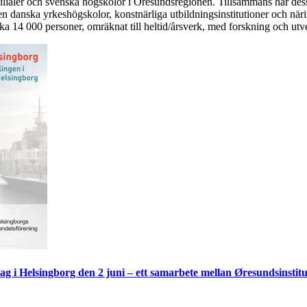
tsfilialer och svenska högskolor i Öresundsregionen. Tillsammans har de
n danska yrkeshögskolor, konstnärliga utbildningsinstitutioner och näri
rka 14 000 personer, omräknat till heltid/årsverk, med forskning och utv
g i Helsingborg den 2 juni – ett samarbete mellan Øresundsinstitu