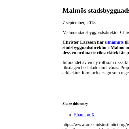
Malmös stadsbyggnadsd
7 september, 2018
Malmös stadsbyggnadsdirektör Christ
Christer Larsson har
utnämnts
ti
stadsbyggnadsdirektör i Malmö och få
dess en ordinarie riksarkitekt är p
Införandet av en ny roll som riksarki
riksdagen beslutade om i våras. Propo
arkitektur, form och design som rege
Share this entry
Share on X
https://www.oresundsinstituttet.org