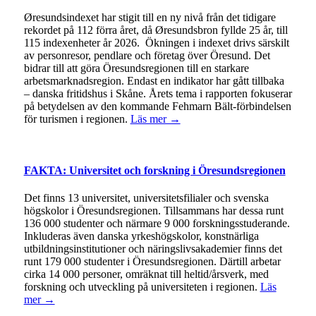
Øresundsindexet har stigit till en ny nivå från det tidigare
rekordet på 112 förra året, då Øresundsbron fyllde 25 år, till
115 indexenheter år 2026. Ökningen i indexet drivs särskilt
av personresor, pendlare och företag över Öresund. Det
bidrar till att göra Öresundsregionen till en starkare
arbetsmarknadsregion. Endast en indikator har gått tillbaka
– danska fritidshus i Skåne. Årets tema i rapporten fokuserar
på betydelsen av den kommande Fehmarn Bält-förbindelsen
för turismen i regionen.
Läs mer →
FAKTA: Universitet och forskning i Öresundsregionen
Det finns 13 universitet, universitetsfilialer och svenska
högskolor i Öresundsregionen. Tillsammans har dessa runt
136 000 studenter och närmare 9 000 forskningsstuderande.
Inkluderas även danska yrkeshögskolor, konstnärliga
utbildningsinstitutioner och näringslivsakademier finns det
runt 179 000 studenter i Öresundsregionen. Därtill arbetar
cirka 14 000 personer, omräknat till heltid/årsverk, med
forskning och utveckling på universiteten i regionen.
Läs
mer →