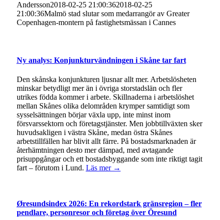
Andersson
2018-02-25 21:00:36
2018-02-25
21:00:36
Malmö stad slutar som medarrangör av Greater
Copenhagen-montern på fastighetsmässan i Cannes
Ny analys: Konjunkturvändningen i Skåne tar fart
Den skånska konjunkturen ljusnar allt mer. Arbetslösheten
minskar betydligt mer än i övriga storstadslän och fler
utrikes födda kommer i arbete. Skillnaderna i arbetslöshet
mellan Skånes olika delområden krymper samtidigt som
sysselsättningen börjar växla upp, inte minst inom
försvarssektorn och företagstjänster. Men jobbtillväxten sker
huvudsakligen i västra Skåne, medan östra Skånes
arbetstillfällen har blivit allt färre. På bostadsmarknaden är
återhämtningen desto mer dämpad, med avtagande
prisuppgångar och ett bostadsbyggande som inte riktigt tagit
fart – förutom i Lund.
Läs mer →
Øresundsindex 2026: En rekordstark gränsregion – fler
pendlare, personresor och företag över Öresund