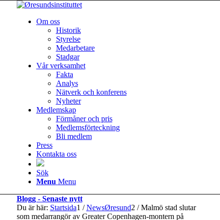
Om oss
Historik
Styrelse
Medarbetare
Stadgar
Vår verksamhet
Fakta
Analys
Nätverk och konferens
Nyheter
Medlemskap
Förmåner och pris
Medlemsförteckning
Bli medlem
Press
Kontakta oss
Sök
Menu
Menu
Blogg - Senaste nytt
Du är här:
Startsida
1
/
NewsØresund
2
/
Malmö stad slutar
som medarrangör av Greater Copenhagen-montern på