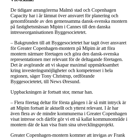
De tidigare arrangörerna Malmö stad och Copenhagen
Capacity har i år lämnat över ansvaret för planering och
genomförande av den gemensamma dansk-svenska montern
på fastighetsmässan Mipim i Cannes till den danska
intresseorganisationen Byggesocietetet.
– Bakgrunden till att Byggesocietetet har tagit över ansvaret
för Greater Copenhagen-montern på Mipim är att föra
montern närmare företagen och göra den dansk-svenska
representationen mer relevant för de deltagande företagen.
Det är avgörande att vi skapar maximal uppmärksamhet
kring investeringsmöjligheter och kompetenser i hela
regionen, säger Tony Christrup, ordförande
Byggesocietetet, till News Øresund.
Uppbackningen är fortsatt stor, menar han.
­– Flera företag deltar för första gången i år så mitt intryck är
att Mipim fortsatt är aktuellt och ytterst relevant. I år har
även flera av de mindre kommunerna i Greater Copenhagen
visat intresse och därför gör vi ett så kallat kommunområde i
montern där de kan visa fram sina utvecklingsprojekt.
Greater Copenhagen-montern kommer att invigas av Frank