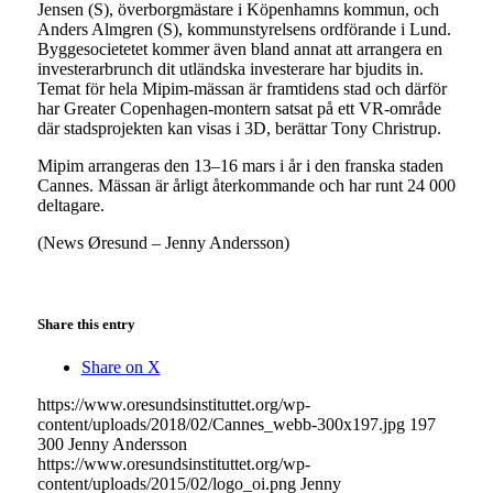
Jensen (S), överborgmästare i Köpenhamns kommun, och
Anders Almgren (S), kommunstyrelsens ordförande i Lund.
Byggesocietetet kommer även bland annat att arrangera en
investerarbrunch dit utländska investerare har bjudits in.
Temat för hela Mipim-mässan är framtidens stad och därför
har Greater Copenhagen-montern satsat på ett VR-område
där stadsprojekten kan visas i 3D, berättar Tony Christrup.
Mipim arrangeras den 13–16 mars i år i den franska staden
Cannes. Mässan är årligt återkommande och har runt 24 000
deltagare.
(News Øresund – Jenny Andersson)
Share this entry
Share on X
https://www.oresundsinstituttet.org/wp-
content/uploads/2018/02/Cannes_webb-300x197.jpg
197
300
Jenny Andersson
https://www.oresundsinstituttet.org/wp-
content/uploads/2015/02/logo_oi.png
Jenny