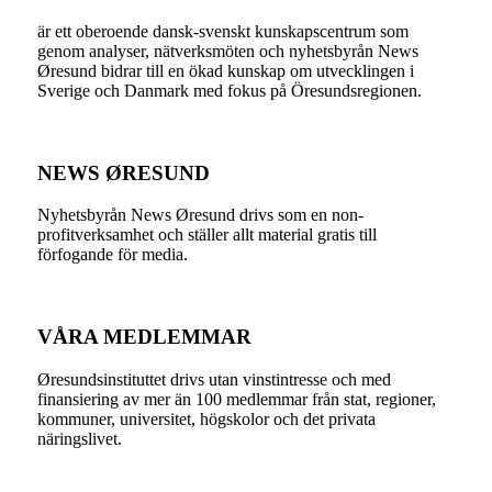
är ett oberoende dansk-svenskt kunskapscentrum som
genom analyser, nätverksmöten och nyhetsbyrån News
Øresund bidrar till en ökad kunskap om utvecklingen i
Sverige och Danmark med fokus på Öresundsregionen.
NEWS ØRESUND
Nyhetsbyrån News Øresund drivs som en non-
profitverksamhet och ställer allt material gratis till
förfogande för media.
VÅRA MEDLEMMAR
Øresundsinstituttet drivs utan vinst­intresse och med
finansiering av mer än 100 medlemmar från stat, regioner,
kommuner, universitet, högskolor och det privata
näringslivet.