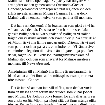
Malmö stad och Copenhagen Capacity har tidigare varit
arrangörer av den gemensamma Öresunds-/Greater
Copenhagen-monter som representerat regionen vid den
årliga investerarmässan Mipim i Cannes. I år har dock
Malmö valt att endast medverka som partner till montern.
– Det har varit önskemål från branschen som gjort att vi har
valt att avstå det i år. De senaste åren har intresset dalat
ganska tydligt och nu var signalen så tydlig att vi ställde
frågan om vi skulle avsluta och svaret blev ja. Så efter 20 år
på Mipim är vi inte längre medarrangör. Däremot är vi med
som partner och tar på så vis en mindre roll. Vi sänder även
en mindre delegation till mässan än tidigare, inga politiker
deltar, säger Louise Svensson, näringslivsutvecklare på
Malmö stad och den som ansvarat för Malmös insatser i
montern, till News Øresund.
Anledningen till att Malmö inte längre är medarrangör är
bland annat att det finns andra mötesplatser som prioriteras
före mässan i Cannes.
– Det är inte så att man inte vill träffas, men det har vuxit
fram en massa andra forum under tiden som vi har jobbat
med Mipim. Det behövs olika former för att träffas så vi ser
om vi ska ersätta Mipim på något sätt, det finns många olika
förslag. Sedan är det valår och vi har många nya direktörer