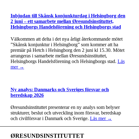
Inbjudan till Skånsk konjunkturdag i Helsingborg den
2 juni – ett samarbete mellan Øresundsinstituttet,
Helsingborgs Handelsförening och Helsingborgs stad
Välkommen att delta i det nya årligt återkommande mötet
”Skånsk konjunktur i Helsingborg” som kommer att ha
premiär på Hetch i Helsingborg den 2 juni kl 15.30. Mötet
arrangeras i samarbete mellan Øresundsinstituttet,
Helsingborgs Handelsförening och Helsingborgs stad.
Läs
mer →
Ny analys: Danmarks och Sveriges försvar och
beredskap 2026
Øresundsinstituttet presenterar en ny analys som belyser
strukturer, beslut och utveckling inom försvar, beredskap
och civilförsvar i Danmark och Sverige.
Läs mer →
ØRESUNDSINSTITUTTET