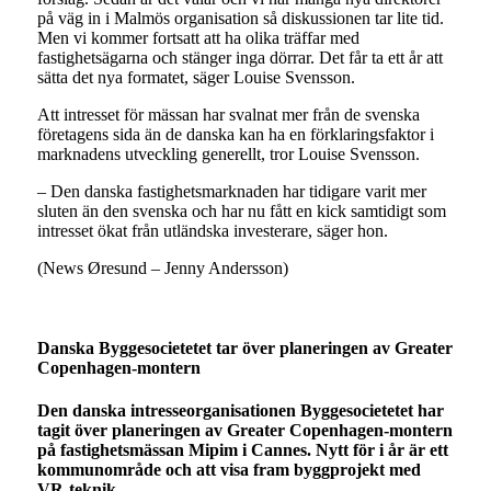
på väg in i Malmös organisation så diskussionen tar lite tid.
Men vi kommer fortsatt att ha olika träffar med
fastighetsägarna och stänger inga dörrar. Det får ta ett år att
sätta det nya formatet, säger Louise Svensson.
Att intresset för mässan har svalnat mer från de svenska
företagens sida än de danska kan ha en förklaringsfaktor i
marknadens utveckling generellt, tror Louise Svensson.
– Den danska fastighetsmarknaden har tidigare varit mer
sluten än den svenska och har nu fått en kick samtidigt som
intresset ökat från utländska investerare, säger hon.
(News Øresund – Jenny Andersson)
Danska Byggesocietetet tar över planeringen av Greater
Copenhagen-montern
Den danska intresseorganisationen Byggesocietetet har
tagit över planeringen av Greater Copenhagen-montern
på fastighetsmässan Mipim i Cannes. Nytt för i år är ett
kommunområde och att visa fram byggprojekt med
VR-teknik.