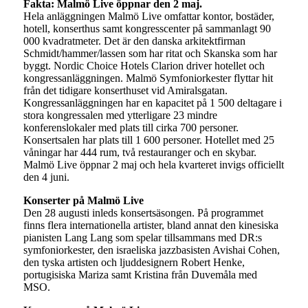
Fakta: Malmö Live öppnar den 2 maj.
Hela anläggningen Malmö Live omfattar kontor, bostäder,
hotell, konserthus samt kongresscenter på sammanlagt 90
000 kvadratmeter. Det är den danska arkitektfirman
Schmidt/hammer/lassen som har ritat och Skanska som har
byggt. Nordic Choice Hotels Clarion driver hotellet och
kongressanläggningen. Malmö Symfoniorkester flyttar hit
från det tidigare konserthuset vid Amiralsgatan.
Kongressanläggningen har en kapacitet på 1 500 deltagare i
stora kongressalen med ytterligare 23 mindre
konferenslokaler med plats till cirka 700 personer.
Konsertsalen har plats till 1 600 personer. Hotellet med 25
våningar har 444 rum, två restauranger och en skybar.
Malmö Live öppnar 2 maj och hela kvarteret invigs officiellt
den 4 juni.
Konserter på Malmö Live
Den 28 augusti inleds konsertsäsongen. På programmet
finns flera internationella artister, bland annat den kinesiska
pianisten Lang Lang som spelar tillsammans med DR:s
symfoniorkester, den israeliska jazzbasisten Avishai Cohen,
den tyska artisten och ljuddesignern Robert Henke,
portugisiska Mariza samt Kristina från Duvemåla med
MSO.