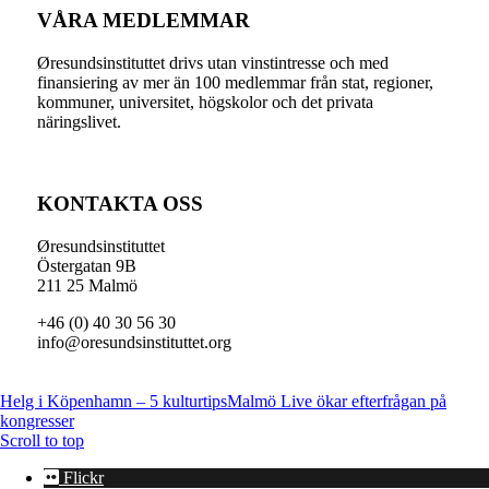
VÅRA MEDLEMMAR
Øresundsinstituttet drivs utan vinst­intresse och med
finansiering av mer än 100 medlemmar från stat, regioner,
kommuner, universitet, högskolor och det privata
näringslivet.
KONTAKTA OSS
Øresundsinstituttet
Östergatan 9B
211 25 Malmö
+46 (0) 40 30 56 30
info@oresundsinstituttet.org
Helg i Köpenhamn – 5 kulturtips
Malmö Live ökar efterfrågan på
kongresser
Scroll to top
Flickr