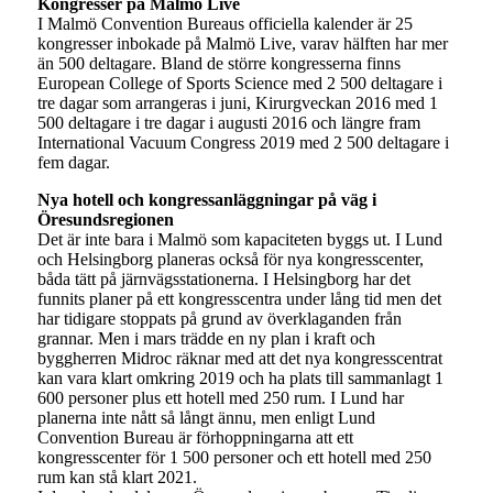
Kongresser på Malmö Live
I Malmö Convention Bureaus officiella kalender är 25
kongresser inbokade på Malmö Live, varav hälften har mer
än 500 deltagare. Bland de större kongresserna finns
European College of Sports Science med 2 500 deltagare i
tre dagar som arrangeras i juni, Kirurgveckan 2016 med 1
500 deltagare i tre dagar i augusti 2016 och längre fram
International Vacuum Congress 2019 med 2 500 deltagare i
fem dagar.
Nya hotell och kongressanläggningar på väg i
Öresundsregionen
Det är inte bara i Malmö som kapaciteten byggs ut. I Lund
och Helsingborg planeras också för nya kongresscenter,
båda tätt på järnvägsstationerna. I Helsingborg har det
funnits planer på ett kongresscentra under lång tid men det
har tidigare stoppats på grund av överklaganden från
grannar. Men i mars trädde en ny plan i kraft och
byggherren Midroc räknar med att det nya kongresscentrat
kan vara klart omkring 2019 och ha plats till sammanlagt 1
600 personer plus ett hotell med 250 rum. I Lund har
planerna inte nått så långt ännu, men enligt Lund
Convention Bureau är förhoppningarna att ett
kongresscenter för 1 500 personer och ett hotell med 250
rum kan stå klart 2021.