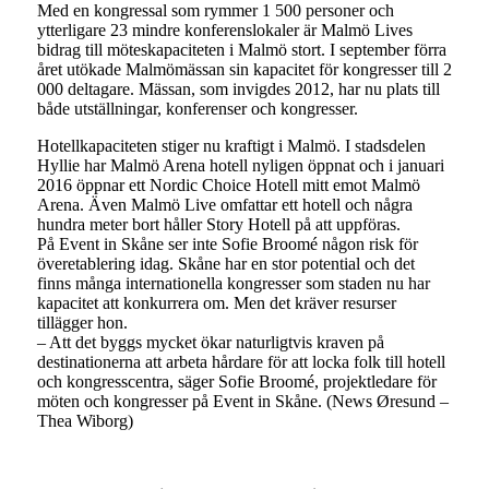
Med en kongressal som rymmer 1 500 personer och
ytterligare 23 mindre konferenslokaler är Malmö Lives
bidrag till möteskapaciteten i Malmö stort. I september förra
året utökade Malmömässan sin kapacitet för kongresser till 2
000 deltagare. Mässan, som invigdes 2012, har nu plats till
både utställningar, konferenser och kongresser.
Hotellkapaciteten stiger nu kraftigt i Malmö. I stadsdelen
Hyllie har Malmö Arena hotell nyligen öppnat och i januari
2016 öppnar ett Nordic Choice Hotell mitt emot Malmö
Arena. Även Malmö Live omfattar ett hotell och några
hundra meter bort håller Story Hotell på att uppföras.
På Event in Skåne ser inte Sofie Broomé någon risk för
överetablering idag. Skåne har en stor potential och det
finns många internationella kongresser som staden nu har
kapacitet att konkurrera om. Men det kräver resurser
tillägger hon.
– Att det byggs mycket ökar naturligtvis kraven på
destinationerna att arbeta hårdare för att locka folk till hotell
och kongresscentra, säger Sofie Broomé, projektledare för
möten och kongresser på Event in Skåne. (News Øresund –
Thea Wiborg)