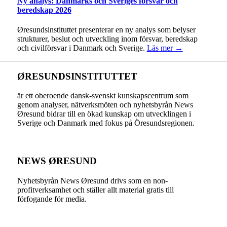
Ny analys: Danmarks och Sveriges försvar och
beredskap 2026
Øresundsinstituttet presenterar en ny analys som belyser
strukturer, beslut och utveckling inom försvar, beredskap
och civilförsvar i Danmark och Sverige.
Läs mer →
ØRESUNDSINSTITUTTET
är ett oberoende dansk-svenskt kunskapscentrum som
genom analyser, nätverksmöten och nyhetsbyrån News
Øresund bidrar till en ökad kunskap om utvecklingen i
Sverige och Danmark med fokus på Öresundsregionen.
NEWS ØRESUND
Nyhetsbyrån News Øresund drivs som en non-
profitverksamhet och ställer allt material gratis till
förfogande för media.