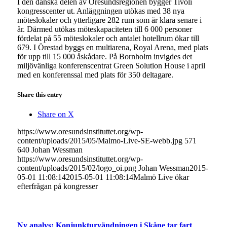
I den danska delen av Öresundsregionen bygger Tivoli
kongresscenter ut. Anläggningen utökas med 38 nya
möteslokaler och ytterligare 282 rum som är klara senare i
år. Därmed utökas möteskapaciteten till 6 000 personer
fördelat på 55 möteslokaler och antalet hotellrum ökar till
679. I Örestad byggs en multiarena, Royal Arena, med plats
för upp till 15 000 åskådare. På Bornholm invigdes det
miljövänliga konferenscentrat Green Solution House i april
med en konferenssal med plats för 350 deltagare.
Share this entry
Share on X
https://www.oresundsinstituttet.org/wp-
content/uploads/2015/05/Malmo-Live-SE-webb.jpg
571
640
Johan Wessman
https://www.oresundsinstituttet.org/wp-
content/uploads/2015/02/logo_oi.png
Johan Wessman
2015-
05-01 11:08:14
2015-05-01 11:08:14
Malmö Live ökar
efterfrågan på kongresser
Ny analys: Konjunkturvändningen i Skåne tar fart