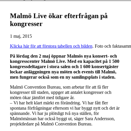
Malmö Live ökar efterfrågan på
kongresser
1 maj, 2015
Klicka här för att förstora tabellen och bilden
. Foto och faktasam
På lördag den 2 maj öppnar Malmös nya konsert- och
kongresscenter Malmö Live. Med en kapacitet på 1 500
kongressdeltagare i stora salen och 1 600 konsertgäster
lockar anläggningen nya möten och events till Malmö,
men fungerar också som en ny samlingsplats i staden.
Malmö Convention Bureau, som arbetar för att få fler
kongresser till staden, uppger att antalet kongresser och
möten ökar jämfört med tidigare år.
– Vi har helt klart märkt en förändring. Vi har fått fler
spontana förfrågningar eftersom vi har byggt nytt och det är
spännande. Vi har ju plötsligt två nya ställen, för
Malmömässan har också byggt ut, säger Sara Andersson,
projektledare på Malmö Convention Bureau.