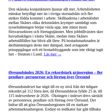
Den skånska konjunkturen ljusnar allt mer. Arbetslösheten
minskar betydligt mer än i övriga storstadslän och fler
utrikes födda kommer i arbete. Skillnaderna i arbetslöshet
mellan Skånes olika delområden krymper samtidigt som
sysselsättningen börjar växla upp, inte minst inom
försvarssektorn och företagstjänster. Men jobbtillväxten sker
huvudsakligen i västra Skåne, medan östra Skånes
arbetstillfällen har blivit allt färre. På bostadsmarknaden är
återhämtningen desto mer dämpad, med avtagande
prisuppgångar och ett bostadsbyggande som inte riktigt tagit
fart – förutom i Lund.
Läs mer →
Øresundsindex 2026: En rekordstark gränsregion – fler
pendlare, personresor och företag över Öresund
Øresundsindexet har stigit till en ny nivå från det tidigare
rekordet på 112 förra året, då Øresundsbron fyllde 25 år, till
115 indexenheter år 2026. Ökningen i indexet drivs särskilt
av personresor, pendlare och företag över Öresund. Det
bidrar till att göra Öresundsregionen till en starkare
arbetsmarknadsregion. Endast en indikator har gått tillbaka