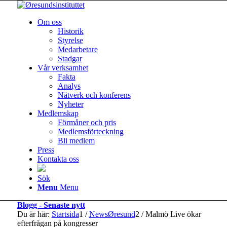
Om oss
Historik
Styrelse
Medarbetare
Stadgar
Vår verksamhet
Fakta
Analys
Nätverk och konferens
Nyheter
Medlemskap
Förmåner och pris
Medlemsförteckning
Bli medlem
Press
Kontakta oss
Sök
Menu
Menu
Blogg - Senaste nytt
Du är här:
Startsida
1
/
NewsØresund
2
/
Malmö Live ökar
efterfrågan på kongresser