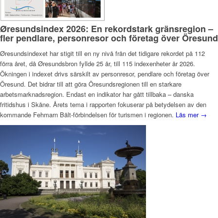
Øresundsindex 2026: En rekordstark gränsregion –
fler pendlare, personresor och företag över Öresund
Øresundsindexet har stigit till en ny nivå från det tidigare rekordet på 112
förra året, då Øresundsbron fyllde 25 år, till 115 indexenheter år 2026.
Ökningen i indexet drivs särskilt av personresor, pendlare och företag över
Öresund. Det bidrar till att göra Öresundsregionen till en starkare
arbetsmarknadsregion. Endast en indikator har gått tillbaka – danska
fritidshus i Skåne. Årets tema i rapporten fokuserar på betydelsen av den
kommande Fehmarn Bält-förbindelsen för turismen i regionen.
Läs mer →