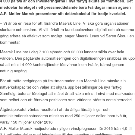
4 000 på två år och investeringarna i nya fartyg skjuts på framtiden. Det
meddelar företaget i ett pressmeddelande bara två dagar innan ägaren
A.P. M
øller Mærsk presenterar sitt delårsbokslut för tredje kvartalet.
– Vi är på en resa för att förändra Maersk Line. Vi ska göra organisationen
slankare och enklare. Vi vill förbättra kundupplevelsen digitalt och på samma
gång arbeta så effektivt som möjligt, säger Maersk Lines vd Søren Skou i en
kommentar.
Maersk Line har i dag 7 100 sjömän och 23 000 landanställda över hela
världen. Den pågående automatiseringen och digitaliseringen snabbas nu upp
så att minst 4 000 kontorstjänster försvinner inom två år, främst genom
naturlig avgång.
För att möta nedgången på fraktmarknaden ska Maersk Line minska sin
nätverkskapacitet och väljer att skjuta upp beställningar på nya fartyg.
Samtidigt betonar företaget att målet är att växa minst i nivå med marknaden
som helhet och att försvara positionen som världens största containerrederi.
Åtgärdspaketet väntas resultera i att de årliga försäljnings- och
administrationskostnaderna minskas med 250 miljoner dollar inom två år,
varav 150 miljoner under 2016.
A.P. Møller Mærsk nedjusterade nyligen vinstprognosen för 2015 från 4,0 till
3,4 miljarder dollar med hänvisning till den negativa utvecklingen inom