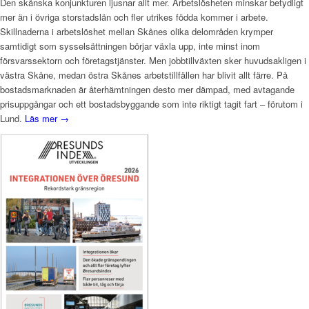
Den skånska konjunkturen ljusnar allt mer. Arbetslösheten minskar betydligt
mer än i övriga storstadslän och fler utrikes födda kommer i arbete.
Skillnaderna i arbetslöshet mellan Skånes olika delområden krymper
samtidigt som sysselsättningen börjar växla upp, inte minst inom
försvarssektorn och företagstjänster. Men jobbtillväxten sker huvudsakligen i
västra Skåne, medan östra Skånes arbetstillfällen har blivit allt färre. På
bostadsmarknaden är återhämtningen desto mer dämpad, med avtagande
prisuppgångar och ett bostadsbyggande som inte riktigt tagit fart – förutom i
Lund.
Läs mer →