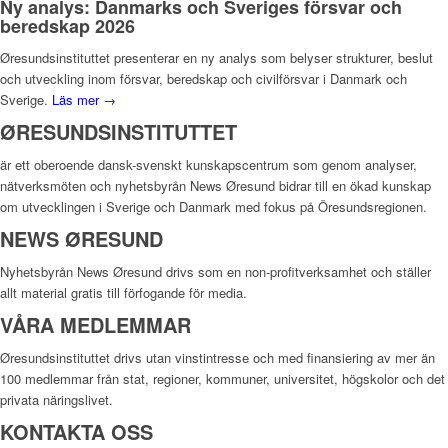
Ny analys: Danmarks och Sveriges försvar och
beredskap 2026
Øresundsinstituttet presenterar en ny analys som belyser strukturer, beslut
och utveckling inom försvar, beredskap och civilförsvar i Danmark och
Sverige.
Läs mer →
ØRESUNDSINSTITUTTET
är ett oberoende dansk-svenskt kunskapscentrum som genom analyser,
nätverksmöten och nyhetsbyrån News Øresund bidrar till en ökad kunskap
om utvecklingen i Sverige och Danmark med fokus på Öresundsregionen.
NEWS ØRESUND
Nyhetsbyrån News Øresund drivs som en non-profitverksamhet och ställer
allt material gratis till förfogande för media.
VÅRA MEDLEMMAR
Øresundsinstituttet drivs utan vinst­intresse och med finansiering av mer än
100 medlemmar från stat, regioner, kommuner, universitet, högskolor och det
privata näringslivet.
KONTAKTA OSS