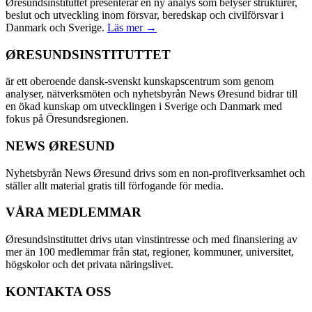
Øresundsinstituttet presenterar en ny analys som belyser strukturer,
beslut och utveckling inom försvar, beredskap och civilförsvar i
Danmark och Sverige.
Läs mer →
ØRESUNDSINSTITUTTET
är ett oberoende dansk-svenskt kunskapscentrum som genom
analyser, nätverksmöten och nyhetsbyrån News Øresund bidrar till
en ökad kunskap om utvecklingen i Sverige och Danmark med
fokus på Öresundsregionen.
NEWS ØRESUND
Nyhetsbyrån News Øresund drivs som en non-profitverksamhet och
ställer allt material gratis till förfogande för media.
VÅRA MEDLEMMAR
Øresundsinstituttet drivs utan vinst­intresse och med finansiering av
mer än 100 medlemmar från stat, regioner, kommuner, universitet,
högskolor och det privata näringslivet.
KONTAKTA OSS