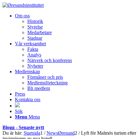
Om oss
Historik
Styrelse
Medarbetare
Stadgar
Vår verksamhet
Fakta
Analys
Nätverk och konferens
Nyheter
Medlemskap
Förmåner och pris
Medlemsförteckning
Bli medlem
Press
Kontakta oss
Sök
Menu
Menu
Blogg - Senaste nytt
Du är här:
Startsida
1
/
NewsØresund
2
/
Lyft för Malmös turism efter
invigningen av nya hotell