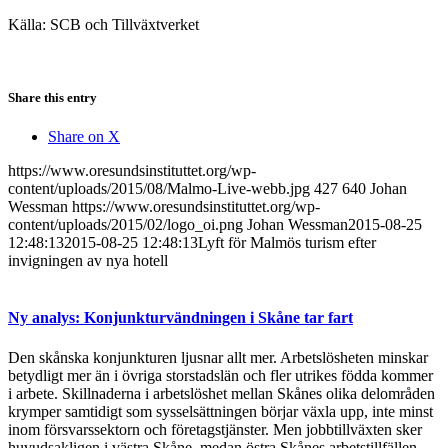
Källa: SCB och Tillväxtverket
Share this entry
Share on X
https://www.oresundsinstituttet.org/wp-
content/uploads/2015/08/Malmo-Live-webb.jpg
427
640
Johan
Wessman
https://www.oresundsinstituttet.org/wp-
content/uploads/2015/02/logo_oi.png
Johan Wessman
2015-08-25
12:48:13
2015-08-25 12:48:13
Lyft för Malmös turism efter
invigningen av nya hotell
Ny analys: Konjunkturvändningen i Skåne tar fart
Den skånska konjunkturen ljusnar allt mer. Arbetslösheten minskar
betydligt mer än i övriga storstadslän och fler utrikes födda kommer
i arbete. Skillnaderna i arbetslöshet mellan Skånes olika delområden
krymper samtidigt som sysselsättningen börjar växla upp, inte minst
inom försvarssektorn och företagstjänster. Men jobbtillväxten sker
huvudsakligen i västra Skåne, medan östra Skånes arbetstillfällen