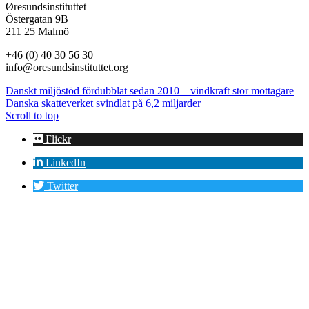
Øresundsinstituttet
Östergatan 9B
211 25 Malmö
+46 (0) 40 30 56 30
info@oresundsinstituttet.org
Danskt miljöstöd fördubblat sedan 2010 – vindkraft stor mottagare
Danska skatteverket svindlat på 6,2 miljarder
Scroll to top
Flickr
LinkedIn
Twitter