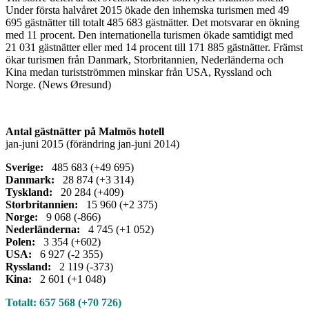
Under första halvåret 2015 ökade den inhemska turismen med 49
695 gästnätter till totalt 485 683 gästnätter. Det motsvarar en ökning
med 11 procent. Den internationella turismen ökade samtidigt med
21 031 gästnätter eller med 14 procent till 171 885 gästnätter. Främst
ökar turismen från Danmark, Storbritannien, Nederländerna och
Kina medan turistströmmen minskar från USA, Ryssland och
Norge. (News Øresund)
Antal gästnätter på Malmös hotell
jan-juni 2015 (förändring jan-juni 2014)
Sverige:
485 683 (+49 695)
Danmark:
28 874 (+3 314)
Tyskland:
20 284 (+409)
Storbritannien:
15 960 (+2 375)
Norge:
9 068 (-866)
Nederländerna:
4 745 (+1 052)
Polen:
3 354 (+602)
USA:
6 927 (-2 355)
Ryssland:
2 119 (-373)
Kina:
2 601 (+1 048)
Totalt: 657 568 (+70 726)