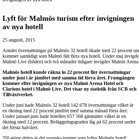
Lyft för Malmös turism efter invigningen
av nya hotell
25 augusti, 2015
Antalet övernattningar på Malmös 32 hotell ökade med 22 procent und
kommer samtidigt som Malmö fått flera nya hotell. Under maj invigd
Malmö Live (bilden) och två månader tidigare invigdes Malmö Aren
Malmös hotell kunde räkna in 22 procent fler övernattningar
under juni i år jämfört med samma tid förra året. Framgången
kommer efter invigningen av nya Malmö Arena Hotel och
Clarions hotel i Malmö Live. Det visar ny statistik från SCB och
Tillväxtverket.
Under juni hade Malmös 32 hotell 142 678 övernattningar vilket är
en ökning med 22 procent jämfört med samma månad förra året.
Under januari-juni hade hotellen 657 568 gästnätter vilket är en
ökning med 12 procent. Beläggningsgraden låg på 62 procent under
det första halvåret.
Till större delen är det svenska turister som lyfter Malmös hotell.