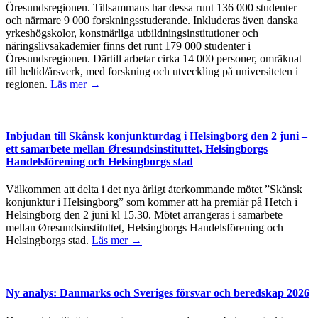
Öresundsregionen. Tillsammans har dessa runt 136 000 studenter
och närmare 9 000 forskningsstuderande. Inkluderas även danska
yrkeshögskolor, konstnärliga utbildningsinstitutioner och
näringslivsakademier finns det runt 179 000 studenter i
Öresundsregionen. Därtill arbetar cirka 14 000 personer, omräknat
till heltid/årsverk, med forskning och utveckling på universiteten i
regionen.
Läs mer →
Inbjudan till Skånsk konjunkturdag i Helsingborg den 2 juni –
ett samarbete mellan Øresundsinstituttet, Helsingborgs
Handelsförening och Helsingborgs stad
Välkommen att delta i det nya årligt återkommande mötet ”Skånsk
konjunktur i Helsingborg” som kommer att ha premiär på Hetch i
Helsingborg den 2 juni kl 15.30. Mötet arrangeras i samarbete
mellan Øresundsinstituttet, Helsingborgs Handelsförening och
Helsingborgs stad.
Läs mer →
Ny analys: Danmarks och Sveriges försvar och beredskap 2026