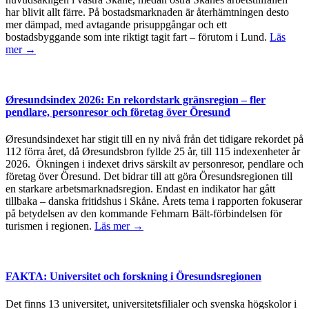
har blivit allt färre. På bostadsmarknaden är återhämtningen desto
mer dämpad, med avtagande prisuppgångar och ett
bostadsbyggande som inte riktigt tagit fart – förutom i Lund.
Läs
mer →
Øresundsindex 2026: En rekordstark gränsregion – fler
pendlare, personresor och företag över Öresund
Øresundsindexet har stigit till en ny nivå från det tidigare rekordet på
112 förra året, då Øresundsbron fyllde 25 år, till 115 indexenheter år
2026. Ökningen i indexet drivs särskilt av personresor, pendlare och
företag över Öresund. Det bidrar till att göra Öresundsregionen till
en starkare arbetsmarknadsregion. Endast en indikator har gått
tillbaka – danska fritidshus i Skåne. Årets tema i rapporten fokuserar
på betydelsen av den kommande Fehmarn Bält-förbindelsen för
turismen i regionen.
Läs mer →
FAKTA: Universitet och forskning i Öresundsregionen
Det finns 13 universitet, universitetsfilialer och svenska högskolor i