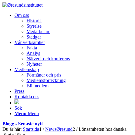
Om oss
Historik
Styrelse
Medarbetare
Stadgar
Vår verksamhet
Fakta
Analys
Nätverk och konferens
Nyheter
Medlemskap
Förmåner och pris
Medlemsförteckning
Bli medlem
Press
Kontakta oss
Sök
Menu
Menu
Blogg - Senaste nytt
Du är här:
Startsida
1
/
NewsØresund
2
/
Lönsamheten hos danska
företag ökar