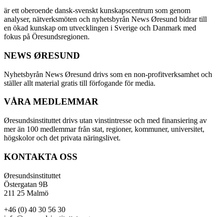
är ett oberoende dansk-svenskt kunskapscentrum som genom
analyser, nätverksmöten och nyhetsbyrån News Øresund bidrar till
en ökad kunskap om utvecklingen i Sverige och Danmark med
fokus på Öresundsregionen.
NEWS ØRESUND
Nyhetsbyrån News Øresund drivs som en non-profitverksamhet och
ställer allt material gratis till förfogande för media.
VÅRA MEDLEMMAR
Øresundsinstituttet drivs utan vinst­intresse och med finansiering av
mer än 100 medlemmar från stat, regioner, kommuner, universitet,
högskolor och det privata näringslivet.
KONTAKTA OSS
Øresundsinstituttet
Östergatan 9B
211 25 Malmö
+46 (0) 40 30 56 30