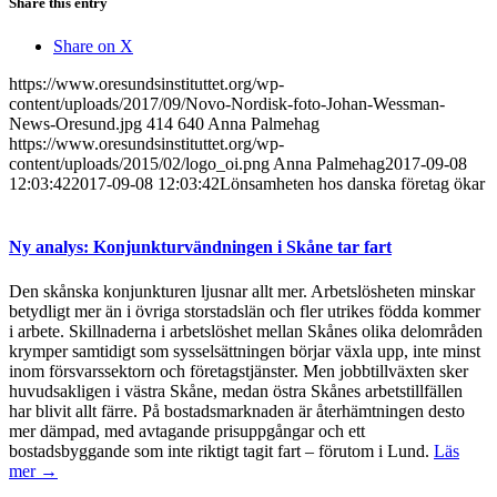
Share this entry
Share on X
https://www.oresundsinstituttet.org/wp-
content/uploads/2017/09/Novo-Nordisk-foto-Johan-Wessman-
News-Oresund.jpg
414
640
Anna Palmehag
https://www.oresundsinstituttet.org/wp-
content/uploads/2015/02/logo_oi.png
Anna Palmehag
2017-09-08
12:03:42
2017-09-08 12:03:42
Lönsamheten hos danska företag ökar
Ny analys: Konjunkturvändningen i Skåne tar fart
Den skånska konjunkturen ljusnar allt mer. Arbetslösheten minskar
betydligt mer än i övriga storstadslän och fler utrikes födda kommer
i arbete. Skillnaderna i arbetslöshet mellan Skånes olika delområden
krymper samtidigt som sysselsättningen börjar växla upp, inte minst
inom försvarssektorn och företagstjänster. Men jobbtillväxten sker
huvudsakligen i västra Skåne, medan östra Skånes arbetstillfällen
har blivit allt färre. På bostadsmarknaden är återhämtningen desto
mer dämpad, med avtagande prisuppgångar och ett
bostadsbyggande som inte riktigt tagit fart – förutom i Lund.
Läs
mer →