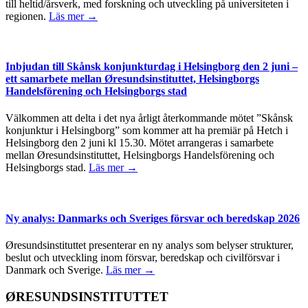
till heltid/årsverk, med forskning och utveckling på universiteten i
regionen.
Läs mer →
Inbjudan till Skånsk konjunkturdag i Helsingborg den 2 juni –
ett samarbete mellan Øresundsinstituttet, Helsingborgs
Handelsförening och Helsingborgs stad
Välkommen att delta i det nya årligt återkommande mötet ”Skånsk
konjunktur i Helsingborg” som kommer att ha premiär på Hetch i
Helsingborg den 2 juni kl 15.30. Mötet arrangeras i samarbete
mellan Øresundsinstituttet, Helsingborgs Handelsförening och
Helsingborgs stad.
Läs mer →
Ny analys: Danmarks och Sveriges försvar och beredskap 2026
Øresundsinstituttet presenterar en ny analys som belyser strukturer,
beslut och utveckling inom försvar, beredskap och civilförsvar i
Danmark och Sverige.
Läs mer →
ØRESUNDSINSTITUTTET