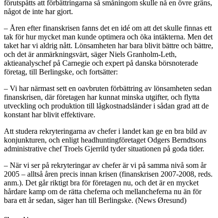
förutspåtts att förbättringarna så småningom skulle nå en övre gräns,
något de inte har gjort.
– Åren efter finanskrisen fanns det en idé om att det skulle finnas ett
tak för hur mycket man kunde optimera och öka intäkterna. Men det
taket har vi aldrig nått. Lönsamheten har bara blivit bättre och bättre,
och det är anmärkningsvärt, säger Niels Granholm-Leth,
aktieanalyschef på Carnegie och expert på danska börsnoterade
företag, till Berlingske, och fortsätter:
– Vi har närmast sett en oavbruten förbättring av lönsamheten sedan
finanskrisen, där företagen har kunnat minska utgifter, och flytta
utveckling och produktion till lågkostnadsländer i sådan grad att de
konstant har blivit effektivare.
Att studera rekryteringarna av chefer i landet kan ge en bra bild av
konjunkturen, och enligt headhuntingföretaget Odgers Berndtsons
administrative chef Troels Gjerrild tyder situationen på goda tider.
– När vi ser på rekryteringar av chefer är vi på samma nivå som år
2005 – alltså åren precis innan krisen (finanskrisen 2007-2008, reds.
anm.). Det går riktigt bra för företagen nu, och det är en mycket
hårdare kamp om de rätta cheferna och mellancheferna nu än för
bara ett år sedan, säger han till Berlingske. (News Øresund)