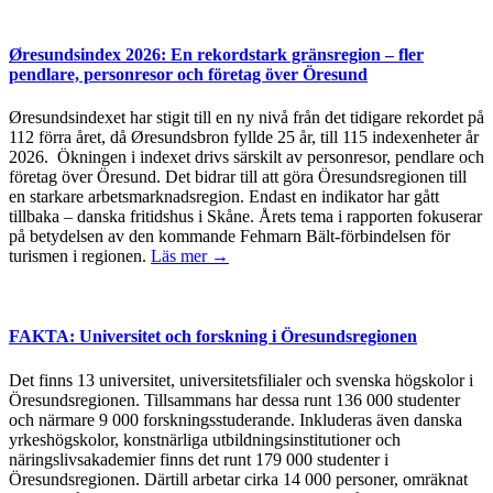
Øresundsindex 2026: En rekordstark gränsregion – fler
pendlare, personresor och företag över Öresund
Øresundsindexet har stigit till en ny nivå från det tidigare rekordet på
112 förra året, då Øresundsbron fyllde 25 år, till 115 indexenheter år
2026. Ökningen i indexet drivs särskilt av personresor, pendlare och
företag över Öresund. Det bidrar till att göra Öresundsregionen till
en starkare arbetsmarknadsregion. Endast en indikator har gått
tillbaka – danska fritidshus i Skåne. Årets tema i rapporten fokuserar
på betydelsen av den kommande Fehmarn Bält-förbindelsen för
turismen i regionen.
Läs mer →
FAKTA: Universitet och forskning i Öresundsregionen
Det finns 13 universitet, universitetsfilialer och svenska högskolor i
Öresundsregionen. Tillsammans har dessa runt 136 000 studenter
och närmare 9 000 forskningsstuderande. Inkluderas även danska
yrkeshögskolor, konstnärliga utbildningsinstitutioner och
näringslivsakademier finns det runt 179 000 studenter i
Öresundsregionen. Därtill arbetar cirka 14 000 personer, omräknat