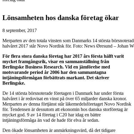
Lönsamheten hos danska företag ökar
8 september, 2017
Merparten av den totala vinsten som Danmarks 14 största börsnoterad
halvåret 2017 står Novo Nordisk för. Foto: News Øresund – Johan 
För flera stora danska företag har 2017 års första hälft varit
mycket framgångsrik, visar en sammanställning från
Berlingske Business Research. Vid en jämförelse med
motsvarande period år 2006 har den sammantagna
intjäningsförmågan förbättrats markant. Det skriver
Berlingske.
De 14 största börsnoterade företagen i Danmark har under första
halvåret i år redovisat en vinst på över 65 miljarder danska kronor.
Merparten av denna förtjänst står läkemedelsföretaget Novo Nordisk
för. Tendensen är dessutom att ekonomin hos danska storföretag är
mycket god. 9 av 14 företag i C20 har idag en bättre
intjäningsförmåga än vad de hade för elva år sedan.
Den ökade lönsamheten är anmärkningsvärd, då det tidigare