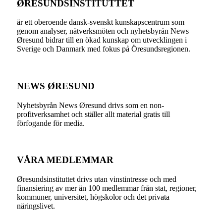
ØRESUNDSINSTITUTTET
är ett oberoende dansk-svenskt kunskapscentrum som
genom analyser, nätverksmöten och nyhetsbyrån News
Øresund bidrar till en ökad kunskap om utvecklingen i
Sverige och Danmark med fokus på Öresundsregionen.
NEWS ØRESUND
Nyhetsbyrån News Øresund drivs som en non-
profitverksamhet och ställer allt material gratis till
förfogande för media.
VÅRA MEDLEMMAR
Øresundsinstituttet drivs utan vinst­intresse och med
finansiering av mer än 100 medlemmar från stat, regioner,
kommuner, universitet, högskolor och det privata
näringslivet.