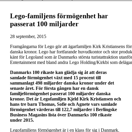
Lego-familjens förmögenhet har
passerat 100 miljarder
28 september, 2015
Framgångarna för Lego gör att ägarfamiljen Kirk Kristiansens fö
danska kronor. Lego har fortfarande huvudkontor och stor produk
känt för Legoland som är Danmarks största turistattraktion utan
Entertainment med bland andra Lego Holding/Kirkbi som deläga
Danmarks 100 rikaste kan glädja sig åt att deras
samlade förmögenhet växt med 15 procent till
sammanlagt 498 miljarder danska kronor under det
senaste året. För första gången har en dansk
familjeförmögenhet passerat 100 miljarder danska
kronor. Det är Legofamiljen Kjeld Kirk Kristiansen och
hans tre barn Thomas, Sofie och Agnete vars samlade
förmögenhet värderas till 122,7 miljarder i Berlingske
Business Magasins lista över Danmarks 100 rikaste
under 2015.
Legofamiljens förmögenhet är i en klass för sig i Danmark.