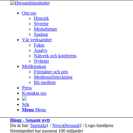
Om oss
Historik
Styrelse
Medarbetare
Stadgar
Vår verksamhet
Fakta
Analys
Nätverk och konferens
Nyheter
Medlemskap
Förmåner och pris
Medlemsförteckning
Bli medlem
Press
Kontakta oss
Sök
Menu
Menu
Blogg - Senaste nytt
Du är här:
Startsida
1
/
NewsØresund
2
/
Lego-familjens
förmögenhet har passerat 100 miljarder