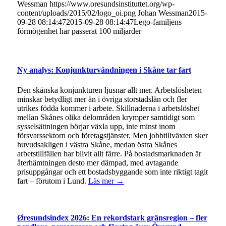
Wessman
https://www.oresundsinstituttet.org/wp-
content/uploads/2015/02/logo_oi.png
Johan Wessman
2015-
09-28 08:14:47
2015-09-28 08:14:47
Lego-familjens
förmögenhet har passerat 100 miljarder
Ny analys: Konjunkturvändningen i Skåne tar fart
Den skånska konjunkturen ljusnar allt mer. Arbetslösheten
minskar betydligt mer än i övriga storstadslän och fler
utrikes födda kommer i arbete. Skillnaderna i arbetslöshet
mellan Skånes olika delområden krymper samtidigt som
sysselsättningen börjar växla upp, inte minst inom
försvarssektorn och företagstjänster. Men jobbtillväxten sker
huvudsakligen i västra Skåne, medan östra Skånes
arbetstillfällen har blivit allt färre. På bostadsmarknaden är
återhämtningen desto mer dämpad, med avtagande
prisuppgångar och ett bostadsbyggande som inte riktigt tagit
fart – förutom i Lund.
Läs mer →
Øresundsindex 2026: En rekordstark gränsregion – fler