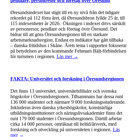
pendlare, personresor och företag över Öresund
Øresundsindexet har stigit till en ny nivå från det tidigare
rekordet på 112 förra året, då Øresundsbron fyllde 25 år, till
115 indexenheter år 2026. Ökningen i indexet drivs särskilt
av personresor, pendlare och företag över Öresund. Det
bidrar till att göra Öresundsregionen till en starkare
arbetsmarknadsregion. Endast en indikator har gått tillbaka
– danska fritidshus i Skåne. Årets tema i rapporten fokuserar
på betydelsen av den kommande Fehmarn Bält-förbindelsen
för turismen i regionen.
Läs mer →
FAKTA: Universitet och forskning i Öresundsregionen
Det finns 13 universitet, universitetsfilialer och svenska
högskolor i Öresundsregionen. Tillsammans har dessa runt
136 000 studenter och närmare 9 000 forskningsstuderande.
Inkluderas även danska yrkeshögskolor, konstnärliga
utbildningsinstitutioner och näringslivsakademier finns det
runt 179 000 studenter i Öresundsregionen. Därtill arbetar
cirka 14 000 personer, omräknat till heltid/årsverk, med
forskning och utveckling på universiteten i regionen.
Läs
mer →