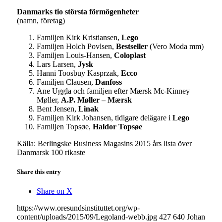
Danmarks tio största förmögenheter
(namn, företag)
Familjen Kirk Kristiansen,
Lego
Familjen Holch Povlsen,
Bestseller
(Vero Moda mm)
Familjen Louis-Hansen,
Coloplast
Lars Larsen,
Jysk
Hanni Toosbuy Kasprzak,
Ecco
Familjen Clausen,
Danfoss
Ane Uggla och familjen efter Mærsk Mc-Kinney
Møller,
A.P. Møller – Mærsk
Bent Jensen,
Linak
Familjen Kirk Johansen, tidigare delägare i
Lego
Familjen Topsøe,
Haldor Topsøe
Källa: Berlingske Business Magasins 2015 års lista över
Danmarsk 100 rikaste
Share this entry
Share on X
https://www.oresundsinstituttet.org/wp-
content/uploads/2015/09/Legoland-webb.jpg
427
640
Johan