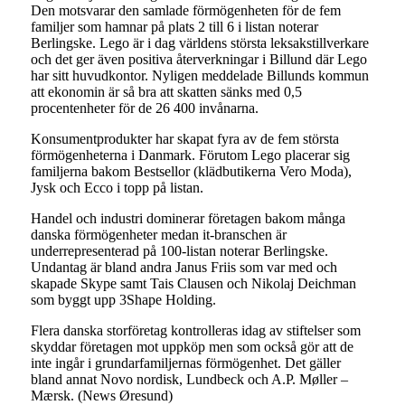
Den motsvarar den samlade förmögenheten för de fem
familjer som hamnar på plats 2 till 6 i listan noterar
Berlingske. Lego är i dag världens största leksakstillverkare
och det ger även positiva återverkningar i Billund där Lego
har sitt huvudkontor. Nyligen meddelade Billunds kommun
att ekonomin är så bra att skatten sänks med 0,5
procentenheter för de 26 400 invånarna.
Konsumentprodukter har skapat fyra av de fem största
förmögenheterna i Danmark. Förutom Lego placerar sig
familjerna bakom Bestsellor (klädbutikerna Vero Moda),
Jysk och Ecco i topp på listan.
Handel och industri dominerar företagen bakom många
danska förmögenheter medan it-branschen är
underrepresenterad på 100-listan noterar Berlingske.
Undantag är bland andra Janus Friis som var med och
skapade Skype samt Tais Clausen och Nikolaj Deichman
som byggt upp 3Shape Holding.
Flera danska storföretag kontrolleras idag av stiftelser som
skyddar företagen mot uppköp men som också gör att de
inte ingår i grundarfamiljernas förmögenhet. Det gäller
bland annat Novo nordisk, Lundbeck och A.P. Møller –
Mærsk. (News Øresund)