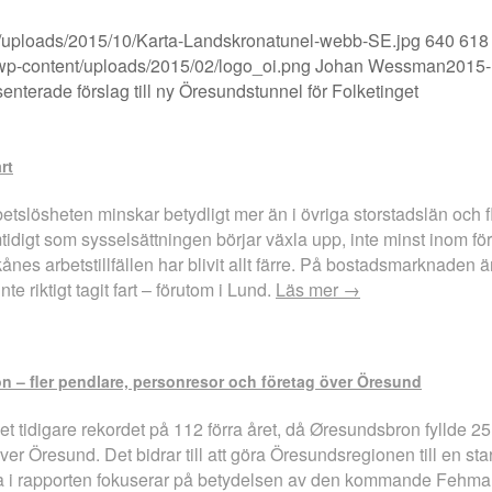
nt/uploads/2015/10/Karta-Landskronatunel-webb-SE.jpg
640
618
g/wp-content/uploads/2015/02/logo_oi.png
Johan Wessman
2015-
nterade förslag till ny Öresundstunnel för Folketinget
rt
etslösheten minskar betydligt mer än i övriga storstadslän och f
igt som sysselsättningen börjar växla upp, inte minst inom förs
ånes arbetstillfällen har blivit allt färre. På bostadsmarknad
 riktigt tagit fart – förutom i Lund.
Läs mer →
n – fler pendlare, personresor och företag över Öresund
 det tidigare rekordet på 112 förra året, då Øresundsbron fyllde 2
ver Öresund. Det bidrar till att göra Öresundsregionen till en s
ema i rapporten fokuserar på betydelsen av den kommande Fehmarn