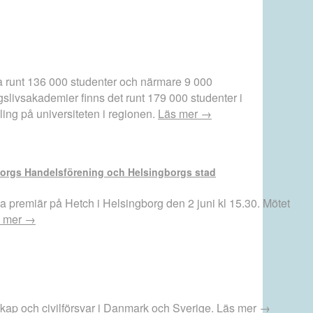
sa runt 136 000 studenter och närmare 9 000
slivsakademier finns det runt 179 000 studenter i
ling på universiteten i regionen.
Läs mer →
gborgs Handelsförening och Helsingborgs stad
 premiär på Hetch i Helsingborg den 2 juni kl 15.30. Mötet
 mer →
dskap och civilförsvar i Danmark och Sverige.
Läs mer →