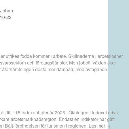
Johan
10-23
ler utrikes födda kommer i arbete. Skillnaderna i arbetslöshet
varssektorn och företagstjänster. Men jobbtillväxten sker
en är återhämtningen desto mer dämpad, med avtagande
5 år, till 115 indexenheter år 2026. Ökningen i indexet drivs
tarkare arbetsmarknadsregion. Endast en indikator har gått
 Bält-förbindelsen för turismen i regionen.
Läs mer →