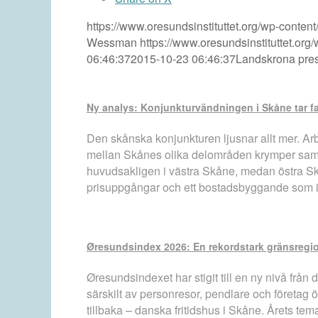
https://www.oresundsinstituttet.org/wp-conte
Wessman
https://www.oresundsinstituttet.or
06:46:37
2015-10-23 06:46:37
Landskrona prese
Ny analys: Konjunkturvändningen i Skåne tar fa
Den skånska konjunkturen ljusnar allt mer. Arb
mellan Skånes olika delområden krymper samtid
huvudsakligen i västra Skåne, medan östra Sk
prisuppgångar och ett bostadsbyggande som inte
Øresundsindex 2026: En rekordstark gränsregio
Øresundsindexet har stigit till en ny nivå från
särskilt av personresor, pendlare och företag ö
tillbaka – danska fritidshus i Skåne. Årets t