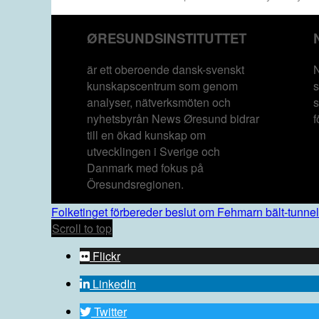
ØRESUNDSINSTITUTTET
är ett oberoende dansk-svenskt
N
kunskapscentrum som genom
s
analyser, nätverksmöten och
s
nyhetsbyrån News Øresund bidrar
f
till en ökad kunskap om
utvecklingen i Sverige och
Danmark med fokus på
Öresundsregionen.
Folketinget förbereder beslut om Fehmarn bält-tunne
Scroll to top
Flickr
LinkedIn
Twitter