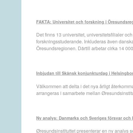
FAKTA: Universitet och forskning i Öresundsre
Det finns 13 universitet, universitetsfiliale
forskningsstuderande. Inkluderas även danska 
Öresundsregionen. Därtill arbetar cirka 14 000
Inbjudan till Skånsk konjunkturdag i Helsingbo
Välkommen att delta i det nya årligt återkomm
arrangeras i samarbete mellan Øresundsinstit
Ny analys: Danmarks och Sveriges försvar och
Øresundsinstituttet presenterar en ny analys s