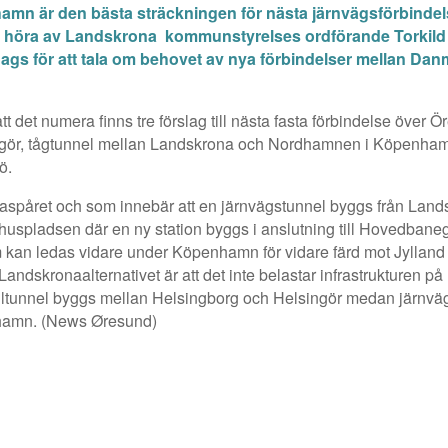
amn är den bästa sträckningen för nästa järnvägsförbindel
ott höra av Landskrona kommunstyrelses ordförande Torkil
dags för att tala om behovet av nya förbindelser mellan Da
att det numera finns tre förslag till nästa fasta förbindelse över Ö
ingör, tågtunnel mellan Landskrona och Nordhamnen i Köpenha
ö.
paspåret och som innebär att en järnvägstunnel byggs från Lands
spladsen där en ny station byggs i anslutning till Hovedbane
kan ledas vidare under Köpenhamn för vidare färd mot Jylland
andskronaalternativet är att det inte belastar infrastrukturen på
 biltunnel byggs mellan Helsingborg och Helsingör medan järnvä
nhamn. (News Øresund)