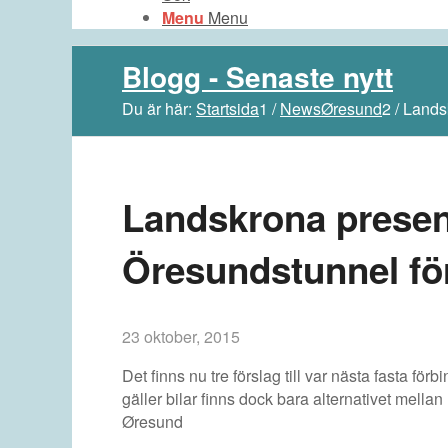
Menu
Menu
Blogg - Senaste nytt
Du är här:
Startsida
1
/
NewsØresund
2
/
Landsk
Landskrona present
Öresundstunnel för
23 oktober, 2015
Det finns nu tre förslag till var nästa fasta f
gäller bilar finns dock bara alternativet mell
Øresund