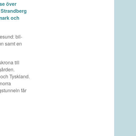
se över
d Strandberg
nmark och
resund: bil-
mn samt en
krona till
gården.
 och Tyskland.
 norra
gstunneln får