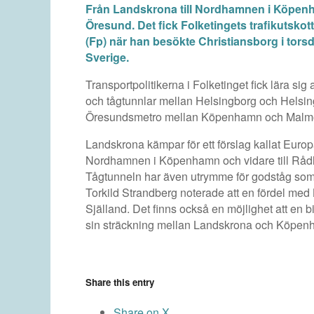
Från Landskrona till Nordhamnen i Köpenh
Öresund. Det fick Folketingets trafikutsk
(Fp) när han besökte Christiansborg i tors
Sverige.
Transportpolitikerna i Folketinget fick lära sig 
och tågtunnlar mellan Helsingborg och Hels
Öresundsmetro mellan Köpenhamn och Malm
Landskrona kämpar för ett förslag kallat Euro
Nordhamnen i Köpenhamn och vidare till Rådhu
Tågtunneln har även utrymme för godståg som 
Torkild Strandberg noterade att en fördel med L
Själland. Det finns också en möjlighet att en
sin sträckning mellan Landskrona och Köpe
Share this entry
Share on X