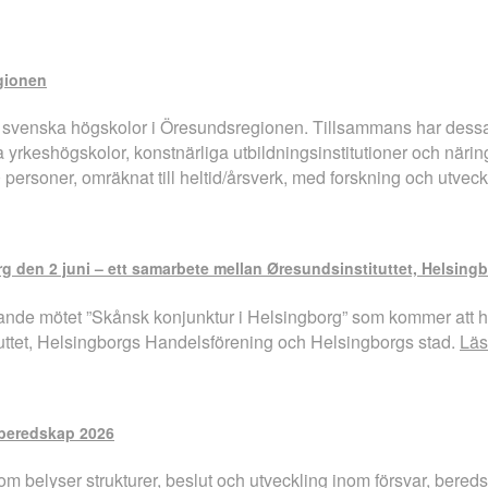
gionen
r och svenska högskolor i Öresundsregionen. Tillsammans har des
yrkeshögskolor, konstnärliga utbildningsinstitutioner och näring
 personer, omräknat till heltid/årsverk, med forskning och utveck
rg den 2 juni – ett samarbete mellan Øresundsinstituttet, Helsin
ande mötet ”Skånsk konjunktur i Helsingborg” som kommer att ha
uttet, Helsingborgs Handelsförening och Helsingborgs stad.
Läs
 beredskap 2026
om belyser strukturer, beslut och utveckling inom försvar, bere