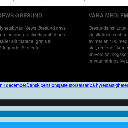
NEWS ØRESUND
VÅRA MEDLE
yhetsbyrån News Øresund drivs
Øresundsinstituttet 
om en non-profitverksamhet och
vinst­intresse och m
täller allt material gratis till
av mer än 100 med
örfogande för media.
stat, regioner, kom
universitet, högskol
privata näringslivet.
ln i december
Dansk pensionsjätte storsatsar på hyresfastighete