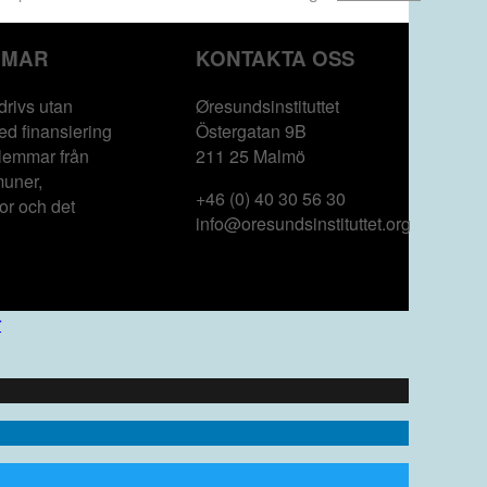
MMAR
KONTAKTA OSS
drivs utan
Øresundsinstituttet
ed finansiering
Östergatan 9B
lemmar från
211 25 Malmö
muner,
+46 (0) 40 30 56 30
or och det
info@oresundsinstituttet.org
r