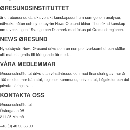
ØRESUNDSINSTITUTTET
är ett oberoende dansk-svenskt kunskapscentrum som genom analyser,
nätverksmöten och nyhetsbyrån News Øresund bidrar till en ökad kunskap
om utvecklingen i Sverige och Danmark med fokus på Öresundsregionen.
NEWS ØRESUND
Nyhetsbyrån News Øresund drivs som en non-profitverksamhet och ställer
allt material gratis till förfogande för media.
VÅRA MEDLEMMAR
Øresundsinstituttet drivs utan vinst­intresse och med finansiering av mer än
100 medlemmar från stat, regioner, kommuner, universitet, högskolor och det
privata näringslivet.
KONTAKTA OSS
Øresundsinstituttet
Östergatan 9B
211 25 Malmö
+46 (0) 40 30 56 30