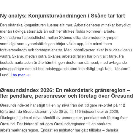
Ny analys: Konjunkturvändningen i Skåne tar fart
Den skånska konjunkturen ljusnar allt mer. Arbetslösheten minskar betydligt
mer än i övriga storstadslän och fler utrikes födda kommer i arbete.
Skillnaderna i arbetslöshet mellan Skånes olika delområden krymper
samtidigt som sysselsättningen börjar växla upp, inte minst inom
försvarssektorn och företagstjänster. Men jobbtillväxten sker huvudsakligen i
västra Skåne, medan östra Skånes arbetstillfällen har blivit allt färre. På
bostadsmarknaden är återhämtningen desto mer dämpad, med avtagande
prisuppgångar och ett bostadsbyggande som inte riktigt tagit fart – förutom i
Lund.
Läs mer →
Øresundsindex 2026: En rekordstark gränsregion –
fler pendlare, personresor och företag över Öresund
Øresundsindexet har stigit till en ny nivå från det tidigare rekordet på 112
förra året, då Øresundsbron fyllde 25 år, till 115 indexenheter år 2026.
Ökningen i indexet drivs särskilt av personresor, pendlare och företag över
Öresund. Det bidrar till att göra Öresundsregionen till en starkare
arbetsmarknadsregion. Endast en indikator har gått tillbaka – danska