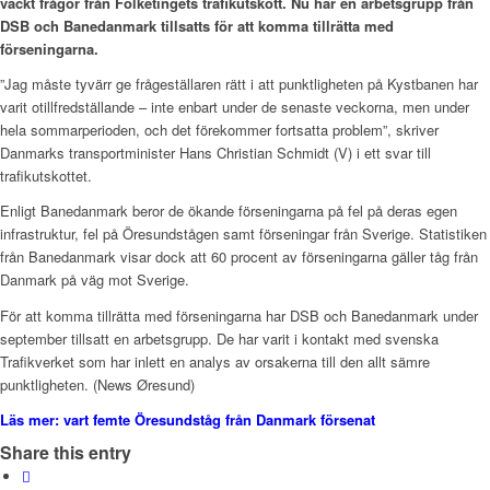
väckt frågor från Folketingets trafikutskott. Nu har en arbetsgrupp från
DSB och Banedanmark tillsatts för att komma tillrätta med
förseningarna.
”Jag måste tyvärr ge frågeställaren rätt i att punktligheten på Kystbanen har
varit otillfredställande – inte enbart under de senaste veckorna, men under
hela sommarperioden, och det förekommer fortsatta problem”, skriver
Danmarks transportminister Hans Christian Schmidt (V) i ett svar till
trafikutskottet.
Enligt Banedanmark beror de ökande förseningarna på fel på deras egen
infrastruktur, fel på Öresundstågen samt förseningar från Sverige. Statistiken
från Banedanmark visar dock att 60 procent av förseningarna gäller tåg från
Danmark på väg mot Sverige.
För att komma tillrätta med förseningarna har DSB och Banedanmark under
september tillsatt en arbetsgrupp. De har varit i kontakt med svenska
Trafikverket som har inlett en analys av orsakerna till den allt sämre
punktligheten. (News Øresund)
Läs mer: vart femte Öresundståg från Danmark försenat
Share this entry