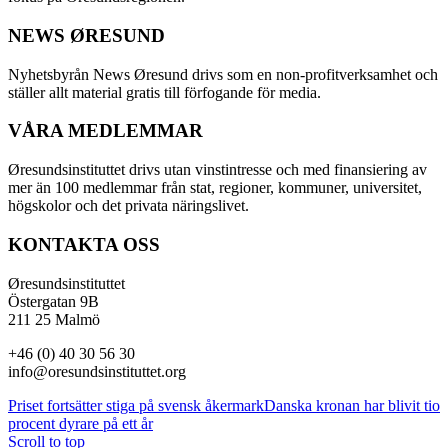
NEWS ØRESUND
Nyhetsbyrån News Øresund drivs som en non-profitverksamhet och
ställer allt material gratis till förfogande för media.
VÅRA MEDLEMMAR
Øresundsinstituttet drivs utan vinst­intresse och med finansiering av
mer än 100 medlemmar från stat, regioner, kommuner, universitet,
högskolor och det privata näringslivet.
KONTAKTA OSS
Øresundsinstituttet
Östergatan 9B
211 25 Malmö
+46 (0) 40 30 56 30
info@oresundsinstituttet.org
Priset fortsätter stiga på svensk åkermark
Danska kronan har blivit tio
procent dyrare på ett år
Scroll to top