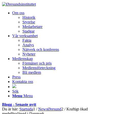
Om oss
Historik
Styrelse
Medarbetare
Stadgar
Vår verksamhet
Fakta
Analys
Nätverk och konferens
Nyheter
Medlemskap
Förmåner och pris
Medlemsförteckning
Bli medlem
Press
Kontakta oss
Sök
Menu
Menu
Blogg - Senaste nytt
Du är här:
Startsida
1
/
NewsØresund
2
/
Kraftigt ökad
medellivslängd i Danmark