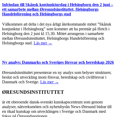
Inbjudan till Skånsk konjunkturdag i Helsingborg den 2 juni –
ett samarbete mellan Øresundsinstituttet, Helsingborgs
Handelsförening och Helsingborgs stad
Välkommen att delta i det nya årligt återkommande mötet ”Skånsk
konjunktur i Helsingborg” som kommer att ha premiär på Hetch i
Helsingborg den 2 juni kl 15.30. Mötet arrangeras i samarbete
mellan Øresundsinstituttet, Helsingborgs Handelsförening och
Helsingborgs stad.
Läs mer →
Ny analys: Danmarks och Sveriges försvar och beredskap 2026
Øresundsinstituttet presenterar en ny analys som belyser strukturer,
beslut och utveckling inom försvar, beredskap och civilförsvar i
Danmark och Sverige.
Läs mer →
ØRESUNDSINSTITUTTET
är ett oberoende dansk-svenskt kunskapscentrum som genom
analyser, nätverksmöten och nyhetsbyrån News Øresund bidrar till
en ökad kunskap om utvecklingen i Sverige och Danmark med
fokus på Öresundsregionen.