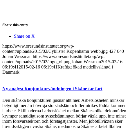
Share this entry
Share on X
https://www.oresundsinstituttet.org/wp-
content/uploads/2015/02/Cyklister-Kopenhamn-webb.jpg
427
640
Johan Wessman
https://www.oresundsinstituttet.org/wp-
content/uploads/2015/02/logo_oi.png
Johan Wessman
2015-02-16
06:19:41
2015-02-16 06:19:41
Kraftigt ökad medellivslängd i
Danmark
Ny analys: Konjunkturvändningen i Skåne tar fart
Den skånska konjunkturen ljusnar allt mer. Arbetslösheten minskar
betydligt mer än i övriga storstadslän och fler utrikes födda kommer
i arbete. Skillnaderna i arbetslöshet mellan Skånes olika delområden
krymper samtidigt som sysselsättningen börjar växla upp, inte minst
inom försvarssektorn och företagstjänster. Men jobbtillväxten sker
huvudsakligen i västra Skåne, medan östra Skånes arbetstillfällen