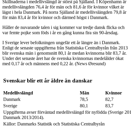
Skillnaderna i medellivslängd är störst på Själland. I Köpenhamn är
medellivslängden 76,4 år för män och 81,6 år för kvinnor vilket är
lägst i hela Danmark. På norra Själland är medellivslängden 79,8 år
för män 83,4 år för kvinnor och därmed högst i Danmark.
Håller de nuvarande talen i sig kommer var tredje dansk flicka och
var femte pojke som föds i år en gång kunna fira sin 90-årsdag.
I Sverige lever befolkningen ungefär ett år längre än i Danmark.
Enligt de senaste uppgifterna från Statistiska Centralbyrån från 2013
blir svenska män i genomsnitt 80,1 år medan kvinnorna blir 83,7 år.
Under det senaste året har de svenska kvinnornas medelålder ökat
med 0,17 år och männens med 0,22 år. (News Øresund)
Svenskar blir ett år äldre än danskar
Medellivslängd
Män
Kvinnor
Danmark
78,5
82,7
Sverige
80,1
83,7
Uppgifterna avser förväntad medellivslängd för nyfödda (Sverige 20
Danmark 2013/2014).
Källor: Danmarks Statistik och Statistiska Centralbyrån