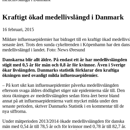
Kraftigt ökad medellivslängd i Danmark
16 februari, 2015
Mildare influensaepidemier har bidraget till en kraftigt ökad medelli
senaste året. Trots den sunda cykeltrenden i Köpenhamn har den dans
medellivslängd i landet. Foto: News Øresund
Danskarna blir allt äldre. På endast ett år har medellivslängden
stigit med 0,5 år för män och 0,8 år för kvinnor. Även i Sverige
ökar livslängden. Danmarks statistik förklarar den kraftiga
ökningen med ovanligt milda influensaepidemier.
– På kort sikt kan influensaepidemier påverka medellivslängden
eftersom svaga äldres dödlighet stiger när epidemierna slår till. Den
stora ökningen av medellivslängden sedan förra året beror bland
annat på att influensaepidemierna varit mycket milda under den
senaste perioden, skriver Danmarks Statistik i en kommentar till de
nya siffrorna.
Under mätperioden 2013/2014 ökade medellivslängden för danska
män med 0,54 år till 78,5 år och för kvinnor med 0,78 år till 82,7 år.