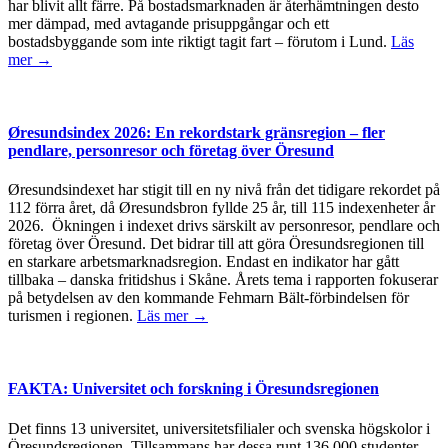
har blivit allt färre. På bostadsmarknaden är återhämtningen desto
mer dämpad, med avtagande prisuppgångar och ett
bostadsbyggande som inte riktigt tagit fart – förutom i Lund.
Läs
mer →
Øresundsindex 2026: En rekordstark gränsregion – fler
pendlare, personresor och företag över Öresund
Øresundsindexet har stigit till en ny nivå från det tidigare rekordet på
112 förra året, då Øresundsbron fyllde 25 år, till 115 indexenheter år
2026. Ökningen i indexet drivs särskilt av personresor, pendlare och
företag över Öresund. Det bidrar till att göra Öresundsregionen till
en starkare arbetsmarknadsregion. Endast en indikator har gått
tillbaka – danska fritidshus i Skåne. Årets tema i rapporten fokuserar
på betydelsen av den kommande Fehmarn Bält-förbindelsen för
turismen i regionen.
Läs mer →
FAKTA: Universitet och forskning i Öresundsregionen
Det finns 13 universitet, universitetsfilialer och svenska högskolor i
Öresundsregionen. Tillsammans har dessa runt 136 000 studenter