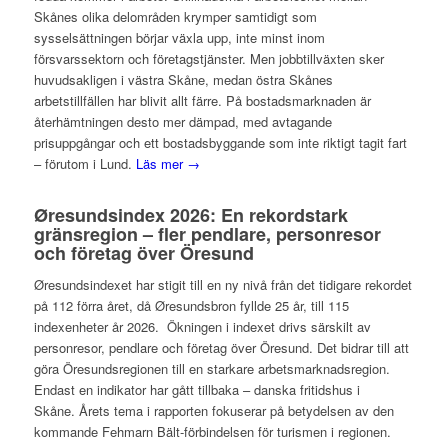
Skånes olika delområden krymper samtidigt som
sysselsättningen börjar växla upp, inte minst inom
försvarssektorn och företagstjänster. Men jobbtillväxten sker
huvudsakligen i västra Skåne, medan östra Skånes
arbetstillfällen har blivit allt färre. På bostadsmarknaden är
återhämtningen desto mer dämpad, med avtagande
prisuppgångar och ett bostadsbyggande som inte riktigt tagit fart
– förutom i Lund.
Läs mer →
Øresundsindex 2026: En rekordstark
gränsregion – fler pendlare, personresor
och företag över Öresund
Øresundsindexet har stigit till en ny nivå från det tidigare rekordet
på 112 förra året, då Øresundsbron fyllde 25 år, till 115
indexenheter år 2026. Ökningen i indexet drivs särskilt av
personresor, pendlare och företag över Öresund. Det bidrar till att
göra Öresundsregionen till en starkare arbetsmarknadsregion.
Endast en indikator har gått tillbaka – danska fritidshus i
Skåne. Årets tema i rapporten fokuserar på betydelsen av den
kommande Fehmarn Bält-förbindelsen för turismen i regionen.