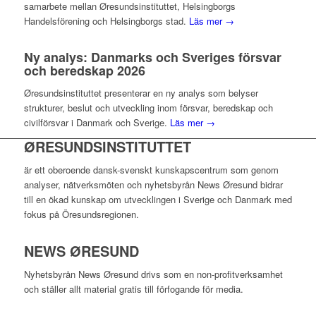
samarbete mellan Øresundsinstituttet, Helsingborgs
Handelsförening och Helsingborgs stad.
Läs mer →
Ny analys: Danmarks och Sveriges försvar
och beredskap 2026
Øresundsinstituttet presenterar en ny analys som belyser
strukturer, beslut och utveckling inom försvar, beredskap och
civilförsvar i Danmark och Sverige.
Läs mer →
ØRESUNDSINSTITUTTET
är ett oberoende dansk-svenskt kunskapscentrum som genom
analyser, nätverksmöten och nyhetsbyrån News Øresund bidrar
till en ökad kunskap om utvecklingen i Sverige och Danmark med
fokus på Öresundsregionen.
NEWS ØRESUND
Nyhetsbyrån News Øresund drivs som en non-profitverksamhet
och ställer allt material gratis till förfogande för media.