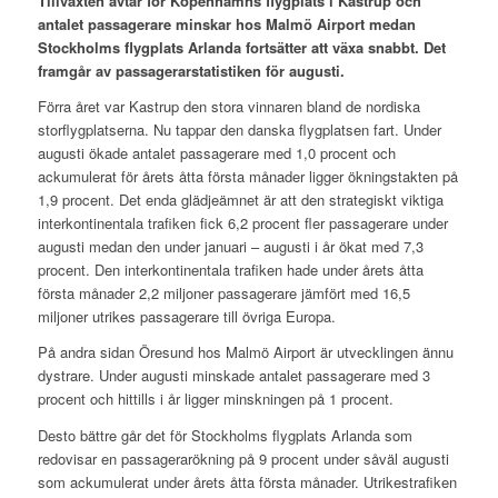
Tillväxten avtar för Köpenhamns flygplats i Kastrup och
antalet passagerare minskar hos Malmö Airport medan
Stockholms flygplats Arlanda fortsätter att växa snabbt. Det
framgår av passagerarstatistiken för augusti.
Förra året var Kastrup den stora vinnaren bland de nordiska
storflygplatserna. Nu tappar den danska flygplatsen fart. Under
augusti ökade antalet passagerare med 1,0 procent och
ackumulerat för årets åtta första månader ligger ökningstakten på
1,9 procent. Det enda glädjeämnet är att den strategiskt viktiga
interkontinentala trafiken fick 6,2 procent fler passagerare under
augusti medan den under januari – augusti i år ökat med 7,3
procent. Den interkontinentala trafiken hade under årets åtta
första månader 2,2 miljoner passagerare jämfört med 16,5
miljoner utrikes passagerare till övriga Europa.
På andra sidan Öresund hos Malmö Airport är utvecklingen ännu
dystrare. Under augusti minskade antalet passagerare med 3
procent och hittills i år ligger minskningen på 1 procent.
Desto bättre går det för Stockholms flygplats Arlanda som
redovisar en passagerarökning på 9 procent under såväl augusti
som ackumulerat under årets åtta första månader. Utrikestrafiken