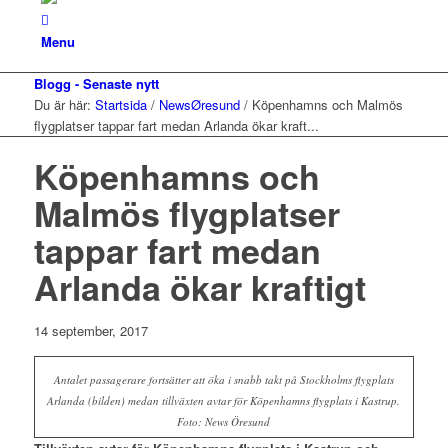
Menu
Blogg - Senaste nytt
Du är här:
Startsida
/
NewsØresund
/
Köpenhamns och Malmös
flygplatser tappar fart medan Arlanda ökar kraft...
Köpenhamns och
Malmös flygplatser
tappar fart medan
Arlanda ökar kraftigt
14 september, 2017
Antalet passagerare fortsätter att öka i snabb takt på Stockholms flygplats
Arlanda (bilden) medan tillväxten avtar för Köpenhamns flygplats i Kastrup.
Foto: News Öresund