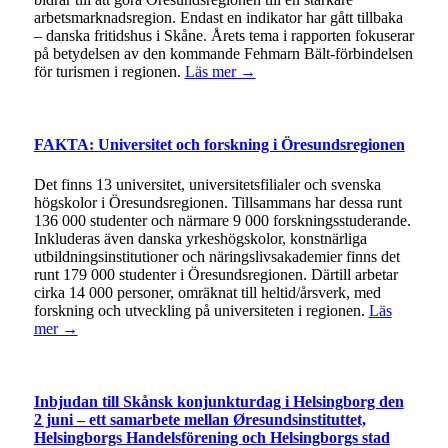
arbetsmarknadsregion. Endast en indikator har gått tillbaka
– danska fritidshus i Skåne. Årets tema i rapporten fokuserar
på betydelsen av den kommande Fehmarn Bält-förbindelsen
för turismen i regionen.
Läs mer →
FAKTA: Universitet och forskning i Öresundsregionen
Det finns 13 universitet, universitetsfilialer och svenska
högskolor i Öresundsregionen. Tillsammans har dessa runt
136 000 studenter och närmare 9 000 forskningsstuderande.
Inkluderas även danska yrkeshögskolor, konstnärliga
utbildningsinstitutioner och näringslivsakademier finns det
runt 179 000 studenter i Öresundsregionen. Därtill arbetar
cirka 14 000 personer, omräknat till heltid/årsverk, med
forskning och utveckling på universiteten i regionen.
Läs
mer →
Inbjudan till Skånsk konjunkturdag i Helsingborg den
2 juni – ett samarbete mellan Øresundsinstituttet,
Helsingborgs Handelsförening och Helsingborgs stad