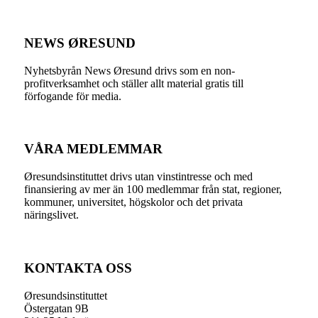
NEWS ØRESUND
Nyhetsbyrån News Øresund drivs som en non-
profitverksamhet och ställer allt material gratis till
förfogande för media.
VÅRA MEDLEMMAR
Øresundsinstituttet drivs utan vinst­intresse och med
finansiering av mer än 100 medlemmar från stat, regioner,
kommuner, universitet, högskolor och det privata
näringslivet.
KONTAKTA OSS
Øresundsinstituttet
Östergatan 9B