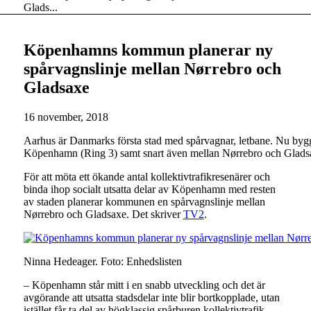
Glads...
Köpenhamns kommun planerar ny
spårvagnslinje mellan Nørrebro och
Gladsaxe
16 november, 2018
Aarhus är Danmarks första stad med spårvagnar, letbane. Nu bygg
Köpenhamn (Ring 3) samt snart även mellan Nørrebro och Glad
För att möta ett ökande antal kollektivtrafikresenärer och
binda ihop socialt utsatta delar av Köpenhamn med resten
av staden planerar kommunen en spårvagnslinje mellan
Nørrebro och Gladsaxe. Det skriver
TV2
.
Ninna Hedeager. Foto: Enhedslisten
– Köpenhamn står mitt i en snabb utveckling och det är
avgörande att utsatta stadsdelar inte blir bortkopplade, utan
istället får ta del av högklassig spårburen kollektivtrafik.