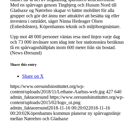
Med en spårvagn genom Tingbjerg och Husum Nord till
Gladsaxe og Nørrebro skapar vi bättre mobilitet för alla
grupper och gör det ännu mer attraktivt att besätta sig eller
investera i området, säger Ninna Hedeager Olsen
(Enhedslisten), Köpenhamns teknik och miljöborgmästare.
Upp mot 48 000 personer väntas resa med linjen varje dag
och 73 000 invånare som idag inte bor stationsnära beräknas
få en spårvagnshållplats inom 600 meter från sin bostad.
(News Øresund)
Share this entry
Share on X
https://www.oresundsinstituttet.org/wp-
content/uploads/2018/11/Letbane-Aarhus-web.jpg
427
640
admin_faktaoresund
https://www.oresundsinstituttet.org/wp-
content/uploads/2015/02/logo_oi.png
admin_faktaoresund
2018-11-16 00:20:02
2018-11-16
00:20:02
Köpenhamns kommun planerar ny spårvagnslinje
mellan Nørrebro och Gladsaxe