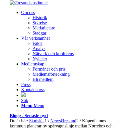
Om oss
Historik
Styrelse
Medarbetare
Stadgar
Vår verksamhet
Fakta
Analys
Nätverk och konferens
Nyheter
Medlemskap
Förmåner och pris
Medlemsförteckning
Bli medlem
Press
Kontakta oss
Sök
Menu
Menu
Blogg - Senaste nytt
Du är här:
Startsida
1
/
NewsØresund
2
/
Köpenhamns
kommun planerar ny spårvagnslinje mellan Nørrebro och