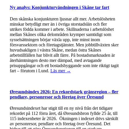
Ny analys: Konjunkturvändningen i Skåne tar fart
Den skånska konjunkturen ljusnar allt mer. Arbetslösheten
minskar betydligt mer än i övriga storstadslän och fler
utrikes födda kommer i arbete. Skillnaderna i arbetslöshet
mellan Skånes olika delområden krymper samtidigt som
sysselsättningen börjar växla upp, inte minst inom
försvarssektorn och företagstjänster. Men jobbtillväxten sker
huvudsakligen i västra Skåne, medan östra Skånes
arbetstillfällen har blivit allt färre. På bostadsmarknaden är
återhämtningen desto mer dämpad, med avtagande
prisuppgångar och ett bostadsbyggande som inte riktigt tagit
fart – förutom i Lund.
Läs mer →
Øresundsindex 2026: En rekordstark gränsregion – fler
pendlare, personresor och företag över Öresund
Øresundsindexet har stigit till en ny nivå från det tidigare
rekordet på 112 förra året, då Øresundsbron fyllde 25 år, till
115 indexenheter år 2026. Ökningen i indexet drivs särskilt
av personresor, pendlare och företag över Öresund. Det
bidrar till att göra Öresundsregionen till en starkare