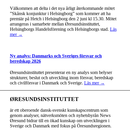
Välkommen att delta i det nya årligt återkommande mötet
”Skånsk konjunktur i Helsingborg” som kommer att ha
premiär på Hetch i Helsingborg den 2 juni kl 15.30. Mötet
arrangeras i samarbete mellan Øresundsinstituttet,
Helsingborgs Handelsförening och Helsingborgs stad.
Läs
mer →
Ny analys: Danmarks och Sveriges försvar och
beredskap 2026
Øresundsinstituttet presenterar en ny analys som belyser
strukturer, beslut och utveckling inom försvar, beredskap
och civilförsvar i Danmark och Sverige.
Läs mer →
ØRESUNDSINSTITUTTET
är ett oberoende dansk-svenskt kunskapscentrum som
genom analyser, nätverksmöten och nyhetsbyrån News
Øresund bidrar till en ökad kunskap om utvecklingen i
Sverige och Danmark med fokus på Öresundsregionen.