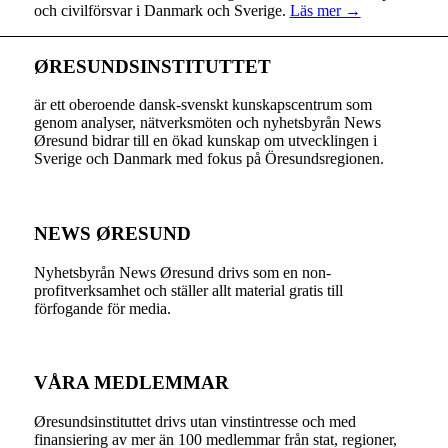
och civilförsvar i Danmark och Sverige.
Läs mer →
ØRESUNDSINSTITUTTET
är ett oberoende dansk-svenskt kunskapscentrum som
genom analyser, nätverksmöten och nyhetsbyrån News
Øresund bidrar till en ökad kunskap om utvecklingen i
Sverige och Danmark med fokus på Öresundsregionen.
NEWS ØRESUND
Nyhetsbyrån News Øresund drivs som en non-
profitverksamhet och ställer allt material gratis till
förfogande för media.
VÅRA MEDLEMMAR
Øresundsinstituttet drivs utan vinst­intresse och med
finansiering av mer än 100 medlemmar från stat, regioner,