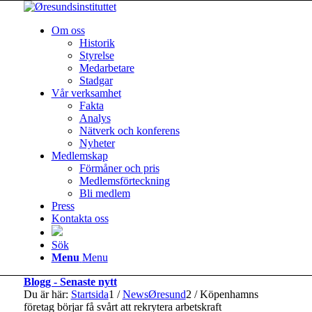
Om oss
Historik
Styrelse
Medarbetare
Stadgar
Vår verksamhet
Fakta
Analys
Nätverk och konferens
Nyheter
Medlemskap
Förmåner och pris
Medlemsförteckning
Bli medlem
Press
Kontakta oss
Sök
Menu
Menu
Blogg - Senaste nytt
Du är här:
Startsida
1
/
NewsØresund
2
/
Köpenhamns
företag börjar få svårt att rekrytera arbetskraft