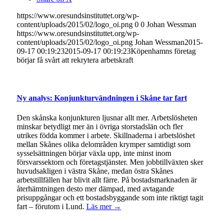
https://www.oresundsinstituttet.org/wp-
content/uploads/2015/02/logo_oi.png
0
0
Johan Wessman
https://www.oresundsinstituttet.org/wp-
content/uploads/2015/02/logo_oi.png
Johan Wessman
2015-
09-17 00:19:23
2015-09-17 00:19:23
Köpenhamns företag
börjar få svårt att rekrytera arbetskraft
Ny analys: Konjunkturvändningen i Skåne tar fart
Den skånska konjunkturen ljusnar allt mer. Arbetslösheten
minskar betydligt mer än i övriga storstadslän och fler
utrikes födda kommer i arbete. Skillnaderna i arbetslöshet
mellan Skånes olika delområden krymper samtidigt som
sysselsättningen börjar växla upp, inte minst inom
försvarssektorn och företagstjänster. Men jobbtillväxten sker
huvudsakligen i västra Skåne, medan östra Skånes
arbetstillfällen har blivit allt färre. På bostadsmarknaden är
återhämtningen desto mer dämpad, med avtagande
prisuppgångar och ett bostadsbyggande som inte riktigt tagit
fart – förutom i Lund.
Läs mer →