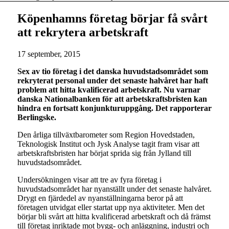
Köpenhamns företag börjar få svårt
att rekrytera arbetskraft
17 september, 2015
Sex av tio företag i det danska huvudstadsområdet som
rekryterat personal under det senaste halvåret har haft
problem att hitta kvalificerad arbetskraft. Nu varnar
danska Nationalbanken för att arbetskraftsbristen kan
hindra en fortsatt konjunkturuppgång. Det rapporterar
Berlingske.
Den årliga tillväxtbarometer som Region Hovedstaden,
Teknologisk Institut och Jysk Analyse tagit fram visar att
arbetskraftsbristen har börjat sprida sig från Jylland till
huvudstadsområdet.
Undersökningen visar att tre av fyra företag i
huvudstadsområdet har nyanställt under det senaste halvåret.
Drygt en fjärdedel av nyanställningarna beror på att
företagen utvidgat eller startat upp nya aktiviteter. Men det
börjar bli svårt att hitta kvalificerad arbetskraft och då främst
till företag inriktade mot bygg- och anläggning, industri och