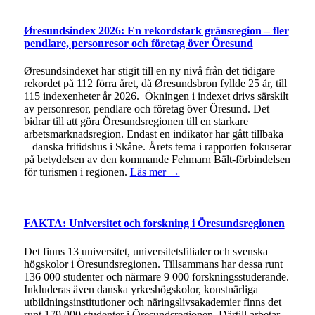
Øresundsindex 2026: En rekordstark gränsregion – fler
pendlare, personresor och företag över Öresund
Øresundsindexet har stigit till en ny nivå från det tidigare
rekordet på 112 förra året, då Øresundsbron fyllde 25 år, till
115 indexenheter år 2026. Ökningen i indexet drivs särskilt
av personresor, pendlare och företag över Öresund. Det
bidrar till att göra Öresundsregionen till en starkare
arbetsmarknadsregion. Endast en indikator har gått tillbaka
– danska fritidshus i Skåne. Årets tema i rapporten fokuserar
på betydelsen av den kommande Fehmarn Bält-förbindelsen
för turismen i regionen.
Läs mer →
FAKTA: Universitet och forskning i Öresundsregionen
Det finns 13 universitet, universitetsfilialer och svenska
högskolor i Öresundsregionen. Tillsammans har dessa runt
136 000 studenter och närmare 9 000 forskningsstuderande.
Inkluderas även danska yrkeshögskolor, konstnärliga
utbildningsinstitutioner och näringslivsakademier finns det
runt 179 000 studenter i Öresundsregionen. Därtill arbetar