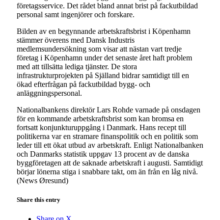
företagsservice. Det rådet bland annat brist på fackutbildad
personal samt ingenjörer och forskare.
Bilden av en begynnande arbetskraftsbrist i Köpenhamn
stämmer överens med Dansk Industris
medlemsundersökning som visar att nästan vart tredje
företag i Köpenhamn under det senaste året haft problem
med att tillsätta lediga tjänster. De stora
infrastrukturprojekten på Själland bidrar samtidigt till en
ökad efterfrågan på fackutbildad bygg- och
anläggningspersonal.
Nationalbankens direktör Lars Rohde varnade på onsdagen
för en kommande arbetskraftsbrist som kan bromsa en
fortsatt konjunkturuppgång i Danmark. Hans recept till
politikerna var en stramare finanspolitik och en politik som
leder till ett ökat utbud av arbetskraft. Enligt Nationalbanken
och Danmarks statistik uppgav 13 procent av de danska
byggföretagen att de saknade arbetskraft i augusti. Samtidigt
börjar lönerna stiga i snabbare takt, om än från en låg nivå.
(News Øresund)
Share this entry
Share on X