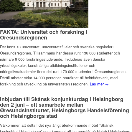
FAKTA: Universitet och forskning i
Öresundsregionen
Det finns 13 universitet, universitetsfilialer och svenska högskolor i
Öresundsregionen. Tillsammans har dessa runt 136 000 studenter och
närmare 9 000 forskningsstuderande. Inkluderas även danska
yrkeshögskolor, konstnärliga utbildningsinstitutioner och
näringslivsakademier finns det runt 179 000 studenter i Öresundsregionen.
Därtill arbetar cirka 14 000 personer, omräknat till heltid/årsverk, med
forskning och utveckling på universiteten i regionen.
Läs mer →
Inbjudan till Skånsk konjunkturdag i Helsingborg
den 2 juni – ett samarbete mellan
Øresundsinstituttet, Helsingborgs Handelsförening
och Helsingborgs stad
Välkommen att delta i det nya årligt återkommande mötet ”Skånsk
konjunktur i Helsingborg” som kommer att ha premiär på Hetch i Helsingborg