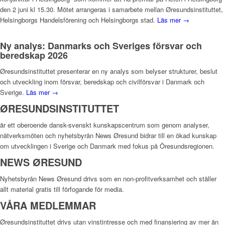
den 2 juni kl 15.30. Mötet arrangeras i samarbete mellan Øresundsinstituttet,
Helsingborgs Handelsförening och Helsingborgs stad.
Läs mer →
Ny analys: Danmarks och Sveriges försvar och
beredskap 2026
Øresundsinstituttet presenterar en ny analys som belyser strukturer, beslut
och utveckling inom försvar, beredskap och civilförsvar i Danmark och
Sverige.
Läs mer →
ØRESUNDSINSTITUTTET
är ett oberoende dansk-svenskt kunskapscentrum som genom analyser,
nätverksmöten och nyhetsbyrån News Øresund bidrar till en ökad kunskap
om utvecklingen i Sverige och Danmark med fokus på Öresundsregionen.
NEWS ØRESUND
Nyhetsbyrån News Øresund drivs som en non-profitverksamhet och ställer
allt material gratis till förfogande för media.
VÅRA MEDLEMMAR
Øresundsinstituttet drivs utan vinst­intresse och med finansiering av mer än