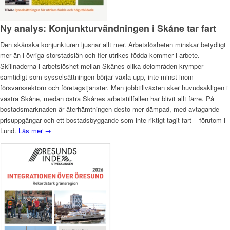
Ny analys: Konjunkturvändningen i Skåne tar fart
Den skånska konjunkturen ljusnar allt mer. Arbetslösheten minskar betydligt
mer än i övriga storstadslän och fler utrikes födda kommer i arbete.
Skillnaderna i arbetslöshet mellan Skånes olika delområden krymper
samtidigt som sysselsättningen börjar växla upp, inte minst inom
försvarssektorn och företagstjänster. Men jobbtillväxten sker huvudsakligen i
västra Skåne, medan östra Skånes arbetstillfällen har blivit allt färre. På
bostadsmarknaden är återhämtningen desto mer dämpad, med avtagande
prisuppgångar och ett bostadsbyggande som inte riktigt tagit fart – förutom i
Lund.
Läs mer →