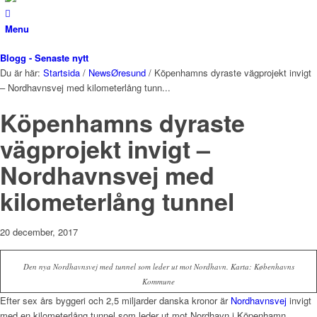
Menu
Blogg - Senaste nytt
Du är här:
Startsida
/
NewsØresund
/
Köpenhamns dyraste vägprojekt invigt
– Nordhavnsvej med kilometerlång tunn...
Köpenhamns dyraste
vägprojekt invigt –
Nordhavnsvej med
kilometerlång tunnel
20 december, 2017
Den nya Nordhavnsvej med tunnel som leder ut mot Nordhavn. Karta: Københavns
Kommune
Efter sex års byggeri och 2,5 miljarder danska kronor är
Nordhavnsvej
invigt
med en kilometerlång tunnel som leder ut mot Nordhavn i Köpenhamn.