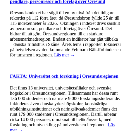
pendlare, personresor och företag över Öresund
Øresundsindexet har stigit till en ny nivå från det tidigare
rekordet på 112 förra året, då Øresundsbron fyllde 25 år, till
115 indexenheter år 2026. Ökningen i indexet drivs särskilt
av personresor, pendlare och företag över Öresund. Det
bidrar till att göra Öresundsregionen till en starkare
arbetsmarknadsregion. Endast en indikator har gått tillbaka
– danska fritidshus i Skåne. Årets tema i rapporten fokuserar
på betydelsen av den kommande Fehmarn Bält-förbindelsen
för turismen i regionen.
Läs mer →
FAKTA: Universitet och forskning i Öresundsregionen
Det finns 13 universitet, universitetsfilialer och svenska
högskolor i Öresundsregionen. Tillsammans har dessa runt
136 000 studenter och närmare 9 000 forskningsstuderande.
Inkluderas även danska yrkeshögskolor, konstnärliga
utbildningsinstitutioner och näringslivsakademier finns det
runt 179 000 studenter i Öresundsregionen. Därtill arbetar
cirka 14 000 personer, omräknat till heltid/årsverk, med
forskning och utveckling på universiteten i regionen.
Läs
mer →