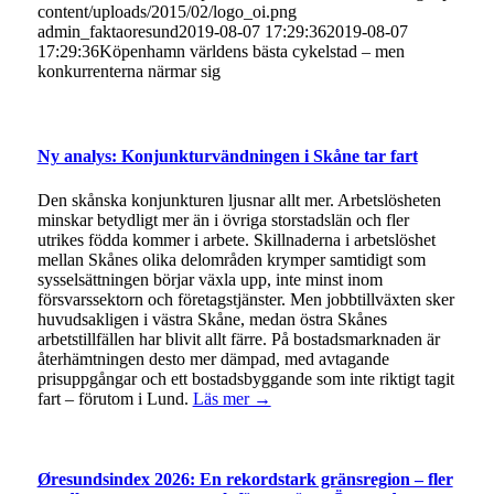
content/uploads/2015/02/logo_oi.png
admin_faktaoresund
2019-08-07 17:29:36
2019-08-07
17:29:36
Köpenhamn världens bästa cykelstad – men
konkurrenterna närmar sig
Ny analys: Konjunkturvändningen i Skåne tar fart
Den skånska konjunkturen ljusnar allt mer. Arbetslösheten
minskar betydligt mer än i övriga storstadslän och fler
utrikes födda kommer i arbete. Skillnaderna i arbetslöshet
mellan Skånes olika delområden krymper samtidigt som
sysselsättningen börjar växla upp, inte minst inom
försvarssektorn och företagstjänster. Men jobbtillväxten sker
huvudsakligen i västra Skåne, medan östra Skånes
arbetstillfällen har blivit allt färre. På bostadsmarknaden är
återhämtningen desto mer dämpad, med avtagande
prisuppgångar och ett bostadsbyggande som inte riktigt tagit
fart – förutom i Lund.
Läs mer →
Øresundsindex 2026: En rekordstark gränsregion – fler