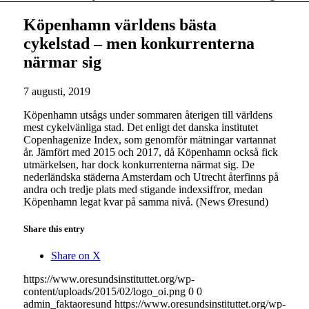
Köpenhamn världens bästa
cykelstad – men konkurrenterna
närmar sig
7 augusti, 2019
Köpenhamn utsågs under sommaren återigen till världens
mest cykelvänliga stad. Det enligt det danska institutet
Copenhagenize Index, som genomför mätningar vartannat
år. Jämfört med 2015 och 2017, då Köpenhamn också fick
utmärkelsen, har dock konkurrenterna närmat sig. De
nederländska städerna Amsterdam och Utrecht återfinns på
andra och tredje plats med stigande indexsiffror, medan
Köpenhamn legat kvar på samma nivå. (News Øresund)
Share this entry
Share on X
https://www.oresundsinstituttet.org/wp-
content/uploads/2015/02/logo_oi.png
0
0
admin_faktaoresund
https://www.oresundsinstituttet.org/wp-