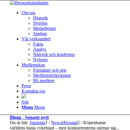
Om oss
Historik
Styrelse
Medarbetare
Stadgar
Vår verksamhet
Fakta
Analys
Nätverk och konferens
Nyheter
Medlemskap
Förmåner och pris
Medlemsförteckning
Bli medlem
Press
Kontakta oss
Sök
Menu
Menu
Blogg - Senaste nytt
Du är här:
Startsida
1
/
NewsØresund
2
/
Köpenhamn
världens bästa cykelstad – men konkurrenterna närmar sig...