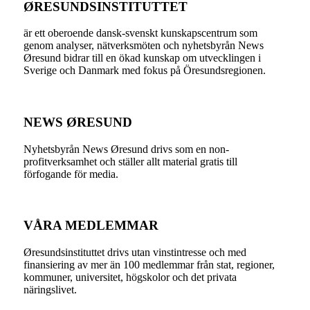
ØRESUNDSINSTITUTTET
är ett oberoende dansk-svenskt kunskapscentrum som
genom analyser, nätverksmöten och nyhetsbyrån News
Øresund bidrar till en ökad kunskap om utvecklingen i
Sverige och Danmark med fokus på Öresundsregionen.
NEWS ØRESUND
Nyhetsbyrån News Øresund drivs som en non-
profitverksamhet och ställer allt material gratis till
förfogande för media.
VÅRA MEDLEMMAR
Øresundsinstituttet drivs utan vinst­intresse och med
finansiering av mer än 100 medlemmar från stat, regioner,
kommuner, universitet, högskolor och det privata
näringslivet.