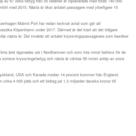
p av 67 olika fartyg från 35 rederier är inplanerade med totalt 740 000
fört med 2015. Nästa år ökar antalet passagare med ytterligare 15
agen Malmö Port har redan tecknat avtal som gör att
esöka Köpenhamn under 2017. Därmed är det klart att det tidigare
lås nästa år. Det innebär att antalet kryssningspassagerare som besöker
örra året öppnades ute i Nordhamnen och som inte minst behövs för de
ora sortens kryssningsfartyg och nästa år väntas 55 minst anlöp av stora
 Tyskland, USA och Kanada medan 14 procent kommer från England.
irka 4 000 jobb och ett bidrag på 1,3 miljarder danska kronor till