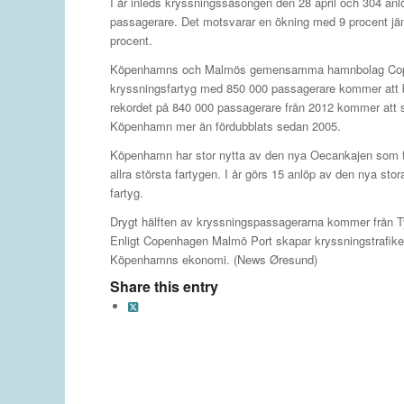
I år inleds kryssningssäsongen den 28 april och 304 anlö
passagerare. Det motsvarar en ökning med 9 procent jäm
procent.
Köpenhamns och Malmös gemensamma hamnbolag Copenh
kryssningsfartyg med 850 000 passagerare kommer att b
rekordet på 840 000 passagerare från 2012 kommer att s
Köpenhamn mer än fördubblats sedan 2005.
Köpenhamn har stor nytta av den nya Oecankajen som f
allra största fartygen. I år görs 15 anlöp av den nya st
fartyg.
Drygt hälften av kryssningspassagerarna kommer från
Enligt Copenhagen Malmö Port skapar kryssningstrafiken c
Köpenhamns ekonomi. (News Øresund)
Share this entry