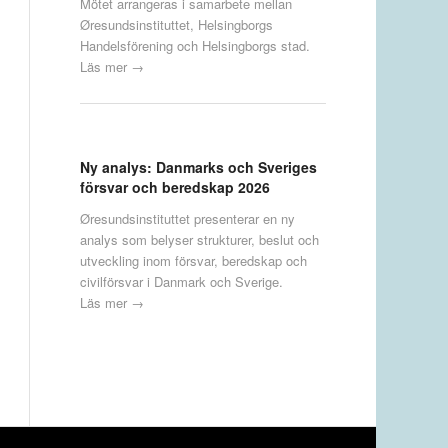
Mötet arrangeras i samarbete mellan
Øresundsinstituttet, Helsingborgs
Handelsförening och Helsingborgs stad.
Läs mer →
Ny analys: Danmarks och Sveriges
försvar och beredskap 2026
Øresundsinstituttet presenterar en ny
analys som belyser strukturer, beslut och
utveckling inom försvar, beredskap och
civilförsvar i Danmark och Sverige.
Läs mer →