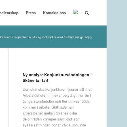
edlemskap
Press
Kontakta oss
resund
/
Köpenhamn på väg mot nytt rekord för kryssningsfartyg
Ny analys: Konjunkturvändningen i
Skåne tar fart
Den skånska konjunkturen ljusnar allt mer.
Arbetslösheten minskar betydligt mer än i
övriga storstadslän och fler utrikes födda
kommer i arbete. Skillnaderna i
arbetslöshet mellan Skånes olika
delområden krymper samtidigt som
sysselsättningen börjar växla upp, inte