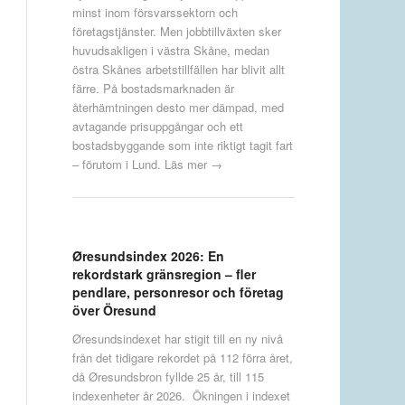
minst inom försvarssektorn och
företagstjänster. Men jobbtillväxten sker
huvudsakligen i västra Skåne, medan
östra Skånes arbetstillfällen har blivit allt
färre. På bostadsmarknaden är
återhämtningen desto mer dämpad, med
avtagande prisuppgångar och ett
bostadsbyggande som inte riktigt tagit fart
– förutom i Lund.
Läs mer →
Øresundsindex 2026: En
rekordstark gränsregion – fler
pendlare, personresor och företag
över Öresund
Øresundsindexet har stigit till en ny nivå
från det tidigare rekordet på 112 förra året,
då Øresundsbron fyllde 25 år, till 115
indexenheter år 2026. Ökningen i indexet