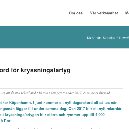
Om oss
Vår verksamhet
M
Du är här:
Startsida
/
NewsØ
rd för kryssningsfartyg
 väg att slå nytt rekord med 850 000 passagerare under 2017. Foto: News Øresund
söker Köpenhamn. I juni kommer ett nytt dagsrekord att sättas när
ingsmän lägger till under samma dag. Och 2017 blir ett nytt rekordår
t kryssningsfartygen blir större och rymmer upp till 4 000
ö Port.