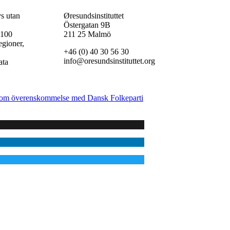
vs utan
Øresundsinstituttet
Östergatan 9B
 100
211 25 Malmö
egioner,
+46 (0) 40 30 56 30
,
info@oresundsinstituttet.org
ata
 om överenskommelse med Dansk Folkeparti