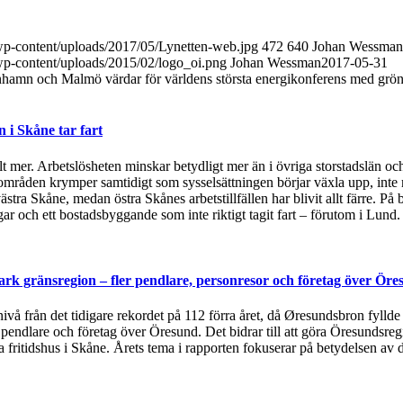
/wp-content/uploads/2017/05/Lynetten-web.jpg
472
640
Johan Wessman
/wp-content/uploads/2015/02/logo_oi.png
Johan Wessman
2017-05-31
amn och Malmö värdar för världens största energikonferens med grön
i Skåne tar fart
t mer. Arbetslösheten minskar betydligt mer än i övriga storstadslän och
områden krymper samtidigt som sysselsättningen börjar växla upp, inte 
ästra Skåne, medan östra Skånes arbetstillfällen har blivit allt färre.
 och ett bostadsbyggande som inte riktigt tagit fart – förutom i Lund
rk gränsregion – fler pendlare, personresor och företag över Öre
 nivå från det tidigare rekordet på 112 förra året, då Øresundsbron fylld
, pendlare och företag över Öresund. Det bidrar till att göra Öresundsre
ska fritidshus i Skåne. Årets tema i rapporten fokuserar på betydelsen