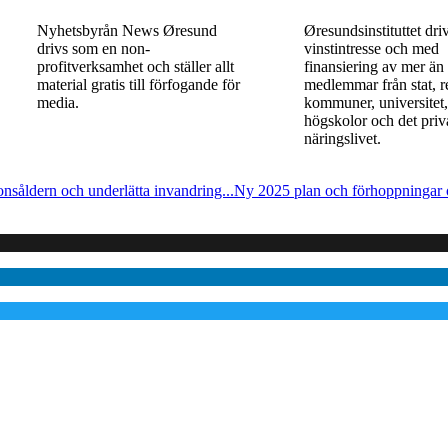
Nyhetsbyrån News Øresund
Øresundsinstituttet dri
drivs som en non-
vinst­intresse och med
profitverksamhet och ställer allt
finansiering av mer än
material gratis till förfogande för
medlemmar från stat, r
media.
kommuner, universitet
högskolor och det priv
näringslivet.
såldern och underlätta invandring...
Ny 2025 plan och förhoppningar