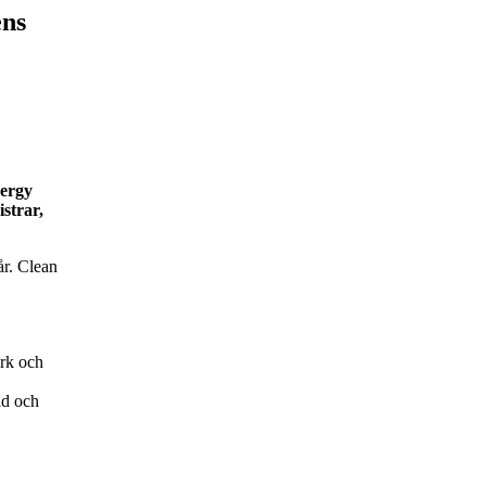
ens
nergy
strar,
år. Clean
ark och
id och