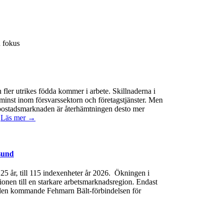
 fokus
 fler utrikes födda kommer i arbete. Skillnaderna i
minst inom försvarssektorn och företagstjänster. Men
 På bostadsmarknaden är återhämtningen desto mer
.
Läs mer →
sund
e 25 år, till 115 indexenheter år 2026. Ökningen i
gionen till en starkare arbetsmarknadsregion. Endast
 av den kommande Fehmarn Bält-förbindelsen för