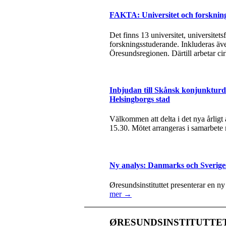
FAKTA: Universitet och forsknin
Det finns 13 universitet, universite
forskningsstuderande. Inkluderas äve
Öresundsregionen. Därtill arbetar ci
Inbjudan till Skånsk konjunkturda
Helsingborgs stad
Välkommen att delta i det nya årlig
15.30. Mötet arrangeras i samarbete
Ny analys: Danmarks och Sverige
Øresundsinstituttet presenterar en n
mer →
ØRESUNDSINSTITUTTE