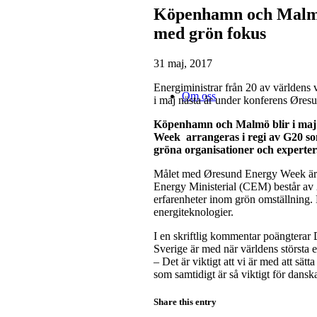
Köpenhamn och Malmö 
med grön fokus
31 maj, 2017
Energiministrar från 20 av världen
Om oss
i maj nästa år under konferens Ør
Köpenhamn och Malmö blir i maj n
Week arrangeras i regi av G20 so
gröna organisationer och experter
Målet med Øresund Energy Week är at
Energy Ministerial (CEM) består av 
erfarenheter inom grön omställning. 
energiteknologier.
I en skriftlig kommentar poängtera
Sverige är med när världens största
– Det är viktigt att vi är med att sä
som samtidigt är så viktigt för dans
Share this entry