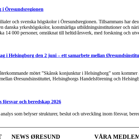
g i Öresundsregionen
tsfilialer och svenska högskolor i Öresundsregionen. Tillsammans har de
n danska yrkeshögskolor, konstnärliga utbildningsinstitutioner och näri
rka 14 000 personer, omräknat till heltid/årsverk, med forskning och utv
g i Helsingborg den 2 juni – ett samarbete mellan Øresundsinstitu
t återkommande mötet ”Skånsk konjunktur i Helsingborg” som kommer at
 mellan Øresundsinstituttet, Helsingborgs Handelsförening och Helsing
s försvar och beredskap 2026
y analys som belyser strukturer, beslut och utveckling inom försvar, be
T
NEWS ØRESUND
VÅRA MEDLE