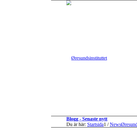
Blogg - Senaste nytt
Du är här:
Startsida
1
/
NewsØresun