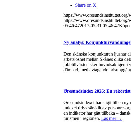
Share on X
https://www.oresundsinstituttet.org
https://www.oresundsinstituttet.org
05:46:47
2017-05-31 05:46:47
Köpenh
Ny analys: Konjunkturvändningen 
Den skånska konjunkturen ljusnar all
arbetslöshet mellan Skånes olika del
jobbtillväxten sker huvudsakligen i v
dämpad, med avtagande prisuppgångar
Øresundsindex 2026: En rekordsta
Øresundsindexet har stigit till en ny
indexet drivs särskilt av personresor
en indikator har gått tillbaka – dan
turismen i regionen.
Läs mer →