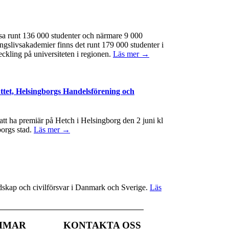
ssa runt 136 000 studenter och närmare 9 000
ngslivsakademier finns det runt 179 000 studenter i
eckling på universiteten i regionen.
Läs mer →
ttet, Helsingborgs Handelsförening och
t ha premiär på Hetch i Helsingborg den 2 juni kl
borgs stad.
Läs mer →
redskap och civilförsvar i Danmark och Sverige.
Läs
MMAR
KONTAKTA OSS