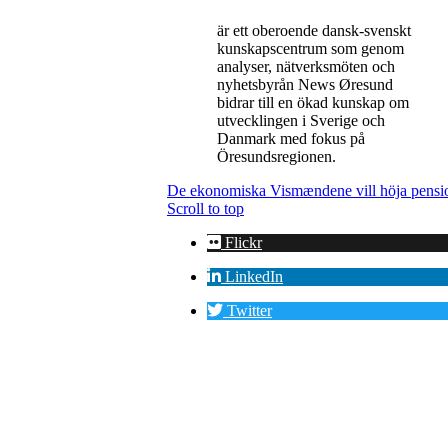
är ett oberoende dansk-svenskt
kunskapscentrum som genom
analyser, nätverksmöten och
nyhetsbyrån News Øresund
bidrar till en ökad kunskap om
utvecklingen i Sverige och
Danmark med fokus på
Öresundsregionen.
De ekonomiska Vismændene vill höja pension
Scroll to top
Flickr
LinkedIn
Twitter