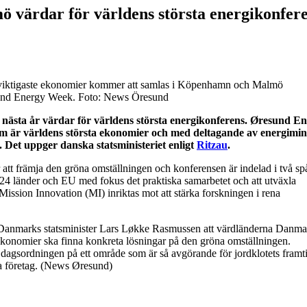
värdar för världens största energikonfer
s viktigaste ekonomier kommer att samlas i Köpenhamn och Malmö
esund Energy Week. Foto: News Öresund
ästa år värdar för världens största energikonferens. Øresund E
m är världens största ekonomier och med deltagande av energimini
. Det uppger danska statsministeriet enligt
Ritzau
.
t främja den gröna omställningen och konferensen är indelad i två sp
24 länder och EU med fokus det praktiska samarbetet och att utväxla
Mission Innovation (MI) inriktas mot att stärka forskningen i rena
r Danmarks statsminister Lars Løkke Rasmussen att värdländerna Danm
 ekonomier ska finna konkreta lösningar på den gröna omställningen.
tta dagsordningen på ett område som är så avgörande för jordklotets framt
ka företag. (News Øresund)