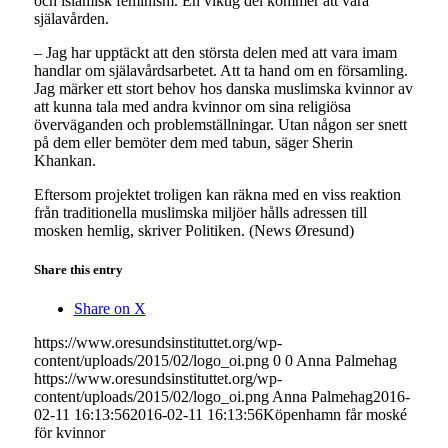
och islamisk feminism. En viktig del kommer att vara
själavården.
– Jag har upptäckt att den största delen med att vara imam
handlar om själavårdsarbetet. Att ta hand om en församling.
Jag märker ett stort behov hos danska muslimska kvinnor av
att kunna tala med andra kvinnor om sina religiösa
överväganden och problemställningar. Utan någon ser snett
på dem eller bemöter dem med tabun, säger Sherin
Khankan.
Eftersom projektet troligen kan räkna med en viss reaktion
från traditionella muslimska miljöer hålls adressen till
mosken hemlig, skriver Politiken. (News Øresund)
Share this entry
Share on X
https://www.oresundsinstituttet.org/wp-
content/uploads/2015/02/logo_oi.png
0
0
Anna Palmehag
https://www.oresundsinstituttet.org/wp-
content/uploads/2015/02/logo_oi.png
Anna Palmehag
2016-
02-11 16:13:56
2016-02-11 16:13:56
Köpenhamn får moské
för kvinnor