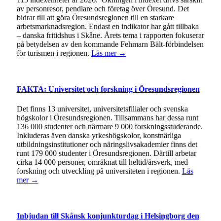
av personresor, pendlare och företag över Öresund. Det
bidrar till att göra Öresundsregionen till en starkare
arbetsmarknadsregion. Endast en indikator har gått tillbaka
– danska fritidshus i Skåne. Årets tema i rapporten fokuserar
på betydelsen av den kommande Fehmarn Bält-förbindelsen
för turismen i regionen.
Läs mer →
FAKTA: Universitet och forskning i Öresundsregionen
Det finns 13 universitet, universitetsfilialer och svenska
högskolor i Öresundsregionen. Tillsammans har dessa runt
136 000 studenter och närmare 9 000 forskningsstuderande.
Inkluderas även danska yrkeshögskolor, konstnärliga
utbildningsinstitutioner och näringslivsakademier finns det
runt 179 000 studenter i Öresundsregionen. Därtill arbetar
cirka 14 000 personer, omräknat till heltid/årsverk, med
forskning och utveckling på universiteten i regionen.
Läs
mer →
Inbjudan till Skånsk konjunkturdag i Helsingborg den