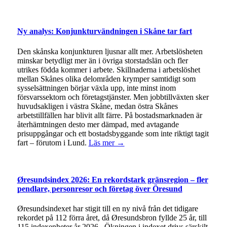
Ny analys: Konjunkturvändningen i Skåne tar fart
Den skånska konjunkturen ljusnar allt mer. Arbetslösheten
minskar betydligt mer än i övriga storstadslän och fler
utrikes födda kommer i arbete. Skillnaderna i arbetslöshet
mellan Skånes olika delområden krymper samtidigt som
sysselsättningen börjar växla upp, inte minst inom
försvarssektorn och företagstjänster. Men jobbtillväxten sker
huvudsakligen i västra Skåne, medan östra Skånes
arbetstillfällen har blivit allt färre. På bostadsmarknaden är
återhämtningen desto mer dämpad, med avtagande
prisuppgångar och ett bostadsbyggande som inte riktigt tagit
fart – förutom i Lund.
Läs mer →
Øresundsindex 2026: En rekordstark gränsregion – fler
pendlare, personresor och företag över Öresund
Øresundsindexet har stigit till en ny nivå från det tidigare
rekordet på 112 förra året, då Øresundsbron fyllde 25 år, till
115 indexenheter år 2026. Ökningen i indexet drivs särskilt