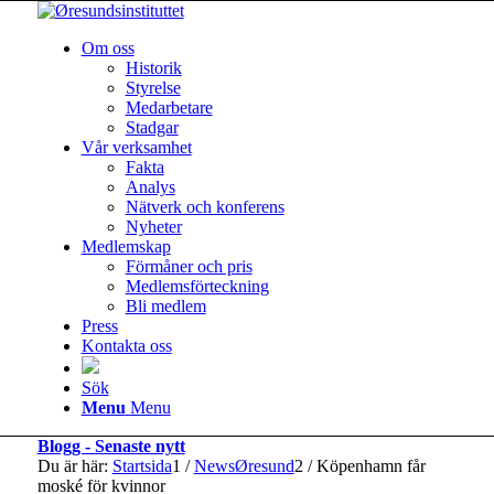
Om oss
Historik
Styrelse
Medarbetare
Stadgar
Vår verksamhet
Fakta
Analys
Nätverk och konferens
Nyheter
Medlemskap
Förmåner och pris
Medlemsförteckning
Bli medlem
Press
Kontakta oss
Sök
Menu
Menu
Blogg - Senaste nytt
Du är här:
Startsida
1
/
NewsØresund
2
/
Köpenhamn får
moské för kvinnor