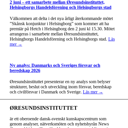
2 juni – ett samarbete mellan Øresundsinstituttet,
Helsingborgs Handelsförening och Helsingborgs stad
Välkommen att delta i det nya årligt återkommande mötet
”Skånsk konjunktur i Helsingborg” som kommer att ha
premiär på Hetch i Helsingborg den 2 juni kl 15.30. Mötet
arrangeras i samarbete mellan Øresundsinstituttet,
Helsingborgs Handelsförening och Helsingborgs stad.
Läs
mer →
Ny analys: Danmarks och Sveriges försvar och
beredskap 2026
Øresundsinstituttet presenterar en ny analys som belyser
strukturer, beslut och utveckling inom försvar, beredskap
och civilförsvar i Danmark och Sverige.
Läs mer →
ØRESUNDSINSTITUTTET
är ett oberoende dansk-svenskt kunskapscentrum som
genom analyser, nätverksmöten och nyhetsbyrån News