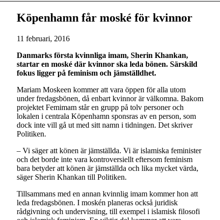
Köpenhamn får moské för kvinnor
11 februari, 2016
Danmarks första kvinnliga imam, Sherin Khankan,
startar en moské där kvinnor ska leda bönen. Särskild
fokus ligger på feminism och jämställdhet.
Mariam Moskeen kommer att vara öppen för alla utom
under fredagsbönen, då enbart kvinnor är välkomna. Bakom
projektet Femimam står en grupp på tolv personer och
lokalen i centrala Köpenhamn sponsras av en person, som
dock inte vill gå ut med sitt namn i tidningen. Det skriver
Politiken.
– Vi säger att könen är jämställda. Vi är islamiska feminister
och det borde inte vara kontroversiellt eftersom feminism
bara betyder att könen är jämställda och lika mycket värda,
säger Sherin Khankan till Politiken.
Tillsammans med en annan kvinnlig imam kommer hon att
leda fredagsbönen. I moskén planeras också juridisk
rådgivning och undervisning, till exempel i islamisk filosofi