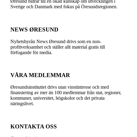
Øresund bidrar till en ökad kunskap om utvecklingen i
Sverige och Danmark med fokus på Öresundsregionen.
NEWS ØRESUND
Nyhetsbyrån News Øresund drivs som en non-
profitverksamhet och ställer allt material gratis till
förfogande för media.
VÅRA MEDLEMMAR
Øresundsinstituttet drivs utan vinst­intresse och med
finansiering av mer än 100 medlemmar från stat, regioner,
kommuner, universitet, högskolor och det privata
näringslivet.
KONTAKTA OSS