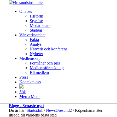
Om oss
Historik
Styrelse
Medarbetare
Stadgar
Vår verksamhet
Fakta
Analys
Nätverk och konferens
Nyheter
Medlemskap
Förmåner och pris
Medlemsförteckning
Bli medlem
Press
Kontakta oss
Sök
Menu
Menu
Blogg - Senaste nytt
Du är här:
Startsida
1
/
NewsØresund
2
/
Köpenhamn åter
utsedd till världens bästa stad