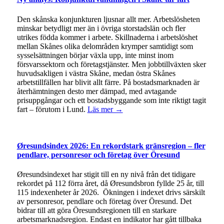
Den skånska konjunkturen ljusnar allt mer. Arbetslösheten
minskar betydligt mer än i övriga storstadslän och fler
utrikes födda kommer i arbete. Skillnaderna i arbetslöshet
mellan Skånes olika delområden krymper samtidigt som
sysselsättningen börjar växla upp, inte minst inom
försvarssektorn och företagstjänster. Men jobbtillväxten sker
huvudsakligen i västra Skåne, medan östra Skånes
arbetstillfällen har blivit allt färre. På bostadsmarknaden är
återhämtningen desto mer dämpad, med avtagande
prisuppgångar och ett bostadsbyggande som inte riktigt tagit
fart – förutom i Lund.
Läs mer →
Øresundsindex 2026: En rekordstark gränsregion – fler
pendlare, personresor och företag över Öresund
Øresundsindexet har stigit till en ny nivå från det tidigare
rekordet på 112 förra året, då Øresundsbron fyllde 25 år, till
115 indexenheter år 2026. Ökningen i indexet drivs särskilt
av personresor, pendlare och företag över Öresund. Det
bidrar till att göra Öresundsregionen till en starkare
arbetsmarknadsregion. Endast en indikator har gått tillbaka