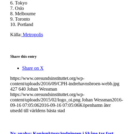
6. Tokyo
7. Oslo
8. Melbourne
9. Toronto
10. Portland
Källa:
Metropolis
Share this entry
Share on X
https://www.oresundsinstituttet.org/wp-
content/uploads/2016/09/CPH-indrehavnsbroen-webb.jpg
427
640
Johan Wessman
https://www.oresundsinstituttet.org/wp-
content/uploads/2015/02/logo_oi.png
Johan Wessman
2016-
09-16 07:05:06
2016-09-16 07:05:06
Köpenhamn åter
utsedd till världens bästa stad
Ny analys: Konjunkturvändningen i Skåne tar fart