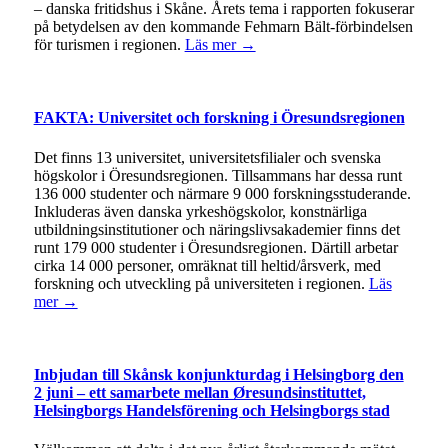
– danska fritidshus i Skåne. Årets tema i rapporten fokuserar
på betydelsen av den kommande Fehmarn Bält-förbindelsen
för turismen i regionen.
Läs mer →
FAKTA: Universitet och forskning i Öresundsregionen
Det finns 13 universitet, universitetsfilialer och svenska
högskolor i Öresundsregionen. Tillsammans har dessa runt
136 000 studenter och närmare 9 000 forskningsstuderande.
Inkluderas även danska yrkeshögskolor, konstnärliga
utbildningsinstitutioner och näringslivsakademier finns det
runt 179 000 studenter i Öresundsregionen. Därtill arbetar
cirka 14 000 personer, omräknat till heltid/årsverk, med
forskning och utveckling på universiteten i regionen.
Läs
mer →
Inbjudan till Skånsk konjunkturdag i Helsingborg den
2 juni – ett samarbete mellan Øresundsinstituttet,
Helsingborgs Handelsförening och Helsingborgs stad