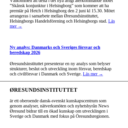
Välkommen att delta i det nya årligt återkommande mötet
”Skånsk konjunktur i Helsingborg” som kommer att ha
premiär på Hetch i Helsingborg den 2 juni kl 15.30. Mötet
arrangeras i samarbete mellan Øresundsinstituttet,
Helsingborgs Handelsförening och Helsingborgs stad.
Läs
mer →
Ny analys: Danmarks och Sveriges försvar och
beredskap 2026
Øresundsinstituttet presenterar en ny analys som belyser
strukturer, beslut och utveckling inom försvar, beredskap
och civilförsvar i Danmark och Sverige.
Läs mer →
ØRESUNDSINSTITUTTET
är ett oberoende dansk-svenskt kunskapscentrum som
genom analyser, nätverksmöten och nyhetsbyrån News
Øresund bidrar till en ökad kunskap om utvecklingen i
Sverige och Danmark med fokus på Öresundsregionen.