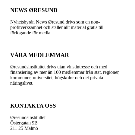
NEWS ØRESUND
Nyhetsbyrån News Øresund drivs som en non-
profitverksamhet och ställer allt material gratis till
förfogande för media.
VÅRA MEDLEMMAR
Øresundsinstituttet drivs utan vinst­intresse och med
finansiering av mer än 100 medlemmar från stat, regioner,
kommuner, universitet, högskolor och det privata
näringslivet.
KONTAKTA OSS
Øresundsinstituttet
Östergatan 9B
211 25 Malmö