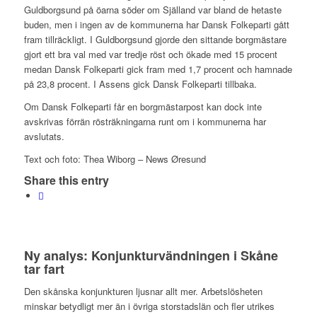
Guldborgsund på öarna söder om Själland var bland de hetaste
buden, men i ingen av de kommunerna har Dansk Folkeparti gått
fram tillräckligt. I Guldborgsund gjorde den sittande borgmästare
gjort ett bra val med var tredje röst och ökade med 15 procent
medan Dansk Folkeparti gick fram med 1,7 procent och hamnade
på 23,8 procent. I Assens gick Dansk Folkeparti tillbaka.
Om Dansk Folkeparti får en borgmästarpost kan dock inte
avskrivas förrän rösträkningarna runt om i kommunerna har
avslutats.
Text och foto: Thea Wiborg – News Øresund
Share this entry
Ny analys: Konjunkturvändningen i Skåne
tar fart
Den skånska konjunkturen ljusnar allt mer. Arbetslösheten
minskar betydligt mer än i övriga storstadslän och fler utrikes