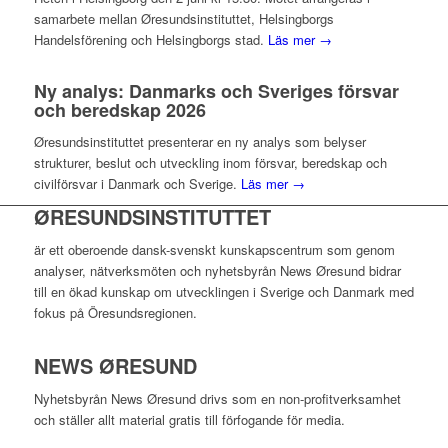
samarbete mellan Øresundsinstituttet, Helsingborgs
Handelsförening och Helsingborgs stad.
Läs mer →
Ny analys: Danmarks och Sveriges försvar
och beredskap 2026
Øresundsinstituttet presenterar en ny analys som belyser
strukturer, beslut och utveckling inom försvar, beredskap och
civilförsvar i Danmark och Sverige.
Läs mer →
ØRESUNDSINSTITUTTET
är ett oberoende dansk-svenskt kunskapscentrum som genom
analyser, nätverksmöten och nyhetsbyrån News Øresund bidrar
till en ökad kunskap om utvecklingen i Sverige och Danmark med
fokus på Öresundsregionen.
NEWS ØRESUND
Nyhetsbyrån News Øresund drivs som en non-profitverksamhet
och ställer allt material gratis till förfogande för media.