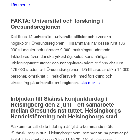
Läs mer →
FAKTA: Universitet och forskning i
Öresundsregionen
Det finns 13 universitet, universitetsfilialer och svenska
högskolor i Öresundsregionen. Tillsammans har dessa runt 136
000 studenter och närmare 9 000 forskningsstuderande.
Inkluderas även danska yrkeshögskolor, konstnärliga
utbildningsinstitutioner och näringslivsakademier finns det runt
179 000 studenter i Öresundsregionen. Därtill arbetar cirka 14 000
personer, omräknat till heltid/årsverk, med forskning och
utveckling på universiteten i regionen.
Läs mer →
Inbjudan till Skånsk konjunkturdag i
Helsingborg den 2 juni – ett samarbete
mellan Øresundsinstituttet, Helsingborgs
Handelsförening och Helsingborgs stad
Välkommen att delta i det nya årligt återkommande mötet
”Skånsk konjunktur i Helsingborg” som kommer att ha premiär på
Hetch i Helsingborg den 2 juni kl 15.30. Mötet arrangeras i