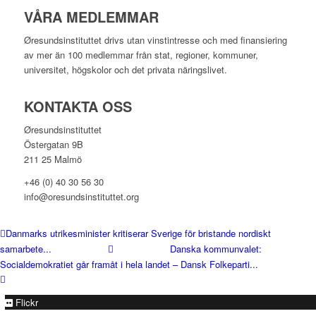
VÅRA MEDLEMMAR
Øresundsinstituttet drivs utan vinst­intresse och med finansiering
av mer än 100 medlemmar från stat, regioner, kommuner,
universitet, högskolor och det privata näringslivet.
KONTAKTA OSS
Øresundsinstituttet
Östergatan 9B
211 25 Malmö
+46 (0) 40 30 56 30
info@oresundsinstituttet.org
Danmarks utrikesminister kritiserar Sverige för bristande nordiskt
samarbete...
Danska kommunvalet:
Socialdemokratiet går framåt i hela landet – Dansk Folkeparti...
Flickr