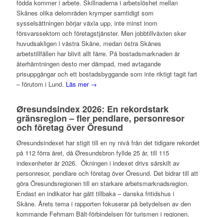
födda kommer i arbete. Skillnaderna i arbetslöshet mellan
Skånes olika delområden krymper samtidigt som
sysselsättningen börjar växla upp, inte minst inom
försvarssektorn och företagstjänster. Men jobbtillväxten sker
huvudsakligen i västra Skåne, medan östra Skånes
arbetstillfällen har blivit allt färre. På bostadsmarknaden är
återhämtningen desto mer dämpad, med avtagande
prisuppgångar och ett bostadsbyggande som inte riktigt tagit fart
– förutom i Lund.
Läs mer →
Øresundsindex 2026: En rekordstark
gränsregion – fler pendlare, personresor
och företag över Öresund
Øresundsindexet har stigit till en ny nivå från det tidigare rekordet
på 112 förra året, då Øresundsbron fyllde 25 år, till 115
indexenheter år 2026. Ökningen i indexet drivs särskilt av
personresor, pendlare och företag över Öresund. Det bidrar till att
göra Öresundsregionen till en starkare arbetsmarknadsregion.
Endast en indikator har gått tillbaka – danska fritidshus i
Skåne. Årets tema i rapporten fokuserar på betydelsen av den
kommande Fehmarn Bält-förbindelsen för turismen i regionen.