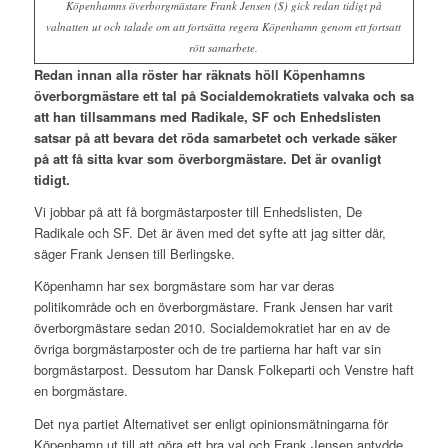
Köpenhamns överborgmästare Frank Jensen (S) gick redan tidigt på
valnatten ut och talade om att fortsätta regera Köpenhamn genom ett fortsatt
rött samarbete.
Redan innan alla röster har räknats höll Köpenhamns
överborgmästare ett tal på Socialdemokratiets valvaka och sa
att han tillsammans med Radikale, SF och Enhedslisten
satsar på att bevara det röda samarbetet och verkade säker
på att få sitta kvar som överborgmästare. Det är ovanligt
tidigt.
Vi jobbar på att få borgmästarposter till Enhedslisten, De
Radikale och SF. Det är även med det syfte att jag sitter där,
säger Frank Jensen till Berlingske.
Köpenhamn har sex borgmästare som har var deras
politikområde och en överborgmästare. Frank Jensen har varit
överborgmästare sedan 2010. Socialdemokratiet har en av de
övriga borgmästarposter och de tre partierna har haft var sin
borgmästarpost. Dessutom har Dansk Folkeparti och Venstre haft
en borgmästare.
Det nya partiet Alternativet ser enligt opinionsmätningarna för
Köpenhamn ut till att göra ett bra val och Frank Jensen antydde