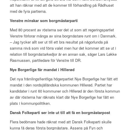
att han räknar med att de kommer till förhandling på Rådhuset
med de fyra partierna.
Venstre minskar som borgmästarparti
Med 80 procent av rösterna ser det ut som att regeringspartiet
Venstre förlorar många av sina borgmästare runt om i Danmark.
– Jag tycker allt ser ut till ett bra resultat på någorlunda på
samma nivå som vid förra valet men hur det kommer att se ut i
relation till borgmästarkedjor är en annan sak, säger Lars Løkke
Rasmussen, partiledare för Venstre till DR.
Nye Borgerlige får mandat i Hillerød
Det nya främlingsfientliga högerpartiet Nye Borgerlige har fått ett
mandat i den nordsjälländska kommunen Hillerød. Partiet har
kandidater i runt 60 kommuner och Hillerød är den första kommun
av där rösterna har räknats klart där Nye Borgerlige har fått en
plats i kommunpolitiken.
Dansk Folkeparti ser inte ut till att få en borgmästarpost
Flera bedömare hade räknat med att Dansk Folkeparti skulle
kunna få deras första borgmästare. Assens på Fyn och