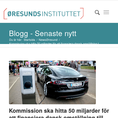
Blogg - Senaste nytt
Du är här:
Startsida
/
NewsØresund
/
Kommission ska hitta 50 miljarder för att finansiera dansk omställning t...
Kommission ska hitta 50 miljarder för
att finansiera dansk omställning till