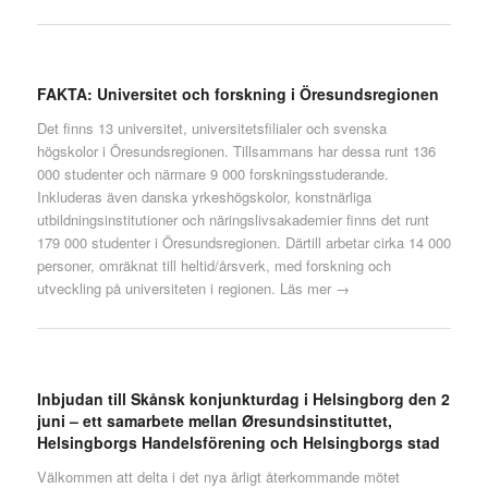
FAKTA: Universitet och forskning i Öresundsregionen
Det finns 13 universitet, universitetsfilialer och svenska
högskolor i Öresundsregionen. Tillsammans har dessa runt 136
000 studenter och närmare 9 000 forskningsstuderande.
Inkluderas även danska yrkeshögskolor, konstnärliga
utbildningsinstitutioner och näringslivsakademier finns det runt
179 000 studenter i Öresundsregionen. Därtill arbetar cirka 14 000
personer, omräknat till heltid/årsverk, med forskning och
utveckling på universiteten i regionen.
Läs mer →
Inbjudan till Skånsk konjunkturdag i Helsingborg den 2
juni – ett samarbete mellan Øresundsinstituttet,
Helsingborgs Handelsförening och Helsingborgs stad
Välkommen att delta i det nya årligt återkommande mötet