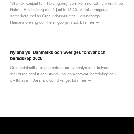
”Skånsk konjunktur i Helsingborg” som kommer att ha premiär på
Hetch i Helsingborg den 2 juni kl 15.30. Mötet arrangeras i
samarbete mellan Øresundsinstituttet, Helsingborgs
Handelsförening och Helsingborgs stad.
Läs mer →
Ny analys: Danmarks och Sveriges försvar och
beredskap 2026
Øresundsinstituttet presenterar en ny analys som belyser
strukturer, beslut och utveckling inom försvar, beredskap och
civilförsvar i Danmark och Sverige.
Läs mer →