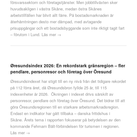
försvarssektorn och företagstjänster. Men jobbtillväxten sker
huvudsakligen i västra Skåne, medan östra Skånes
arbetstillfällen har blivit allt färre. På bostadsmarknaden är
återhämtningen desto mer dämpad, med avtagande
prisuppgångar och ett bostadsbyggande som inte riktigt tagit fart
– förutom i Lund.
Läs mer →
Øresundsindex 2026: En rekordstark gränsregion – fler
pendlare, personresor och företag över Öresund
Øresundsindexet har stigit till en ny nivå från det tidigare rekordet
på 112 förra året, då Øresundsbron fyllde 25 år, till 115
indexenheter år 2026. Ökningen i indexet drivs särskilt av
personresor, pendlare och företag över Öresund. Det bidrar till att
göra Öresundsregionen till en starkare arbetsmarknadsregion.
Endast en indikator har gått tillbaka – danska fritidshus i
Skåne. Årets tema i rapporten fokuserar på betydelsen av den
kommande Fehmarn Bält-förbindelsen för turismen i regionen.
Läs mer →