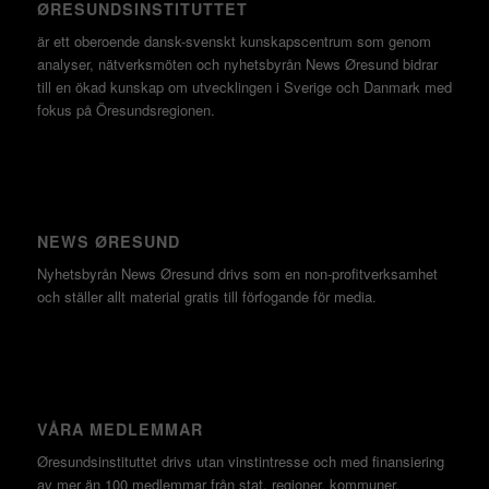
ØRESUNDSINSTITUTTET
är ett oberoende dansk-svenskt kunskapscentrum som genom
analyser, nätverksmöten och nyhetsbyrån News Øresund bidrar
till en ökad kunskap om utvecklingen i Sverige och Danmark med
fokus på Öresundsregionen.
NEWS ØRESUND
Nyhetsbyrån News Øresund drivs som en non-profitverksamhet
och ställer allt material gratis till förfogande för media.
VÅRA MEDLEMMAR
Øresundsinstituttet drivs utan vinst­intresse och med finansiering
av mer än 100 medlemmar från stat, regioner, kommuner,