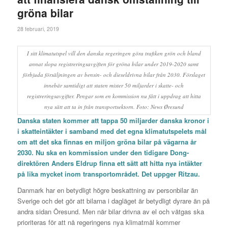
gröna bilar
28 februari, 2019
I sitt klimatutspel vill den danska regeringen göra trafiken grön och bland
annat slopa registreringsavgiften för gröna bilar under 2019-2020 samt
förbjuda försäljningen av bensin- och dieseldrivna bilar från 2030. Förslaget
innebär samtidigt att staten mister 50 miljarder i skatte- och
registreringsavgifter. Pengar som en kommission nu fått i uppdrag att hitta
nya sätt att ta in från transportsektorn. Foto: News Øresund
Danska staten kommer att tappa 50 miljarder danska kronor i
i skatteintäkter i samband med det egna
klimatutspelets
mål
om att det ska finnas en miljon gröna bilar på vägarna år
2030. Nu ska en kommission under den tidigare Dong-
direktören Anders Eldrup finna ett sätt att hitta nya intäkter
på lika mycket inom transportområdet. Det uppger
Ritzau
.
Danmark har en betydligt högre beskattning av personbilar än
Sverige och det gör att bilarna i dagläget är betydligt dyrare än på
andra sidan Öresund. Men när bilar drivna av el och vätgas ska
prioriteras för att nå regeringens nya klimatmål kommer