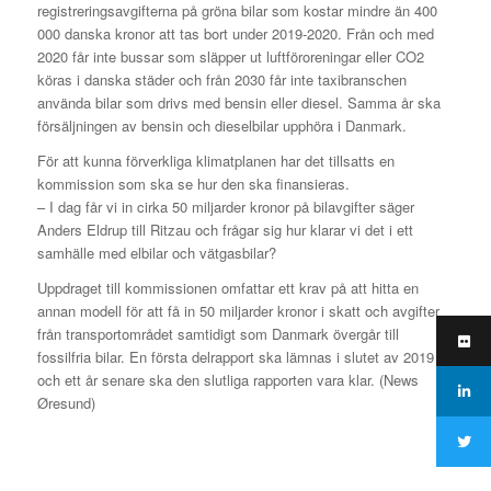
registreringsavgifterna på gröna bilar som kostar mindre än 400
000 danska kronor att tas bort under 2019-2020. Från och med
2020 får inte bussar som släpper ut luftföroreningar eller CO2
köras i danska städer och från 2030 får inte taxibranschen
använda bilar som drivs med bensin eller diesel. Samma år ska
försäljningen av bensin och dieselbilar upphöra i Danmark.
För att kunna förverkliga klimatplanen har det tillsatts en
kommission som ska se hur den ska finansieras.
– I dag får vi in cirka 50 miljarder kronor på bilavgifter säger
Anders Eldrup till Ritzau och frågar sig hur klarar vi det i ett
samhälle med elbilar och vätgasbilar?
Uppdraget till kommissionen omfattar ett krav på att hitta en
annan modell för att få in 50 miljarder kronor i skatt och avgifter
från transportområdet samtidigt som Danmark övergår till
fossilfria bilar. En första delrapport ska lämnas i slutet av 2019
och ett år senare ska den slutliga rapporten vara klar. (News
Øresund)