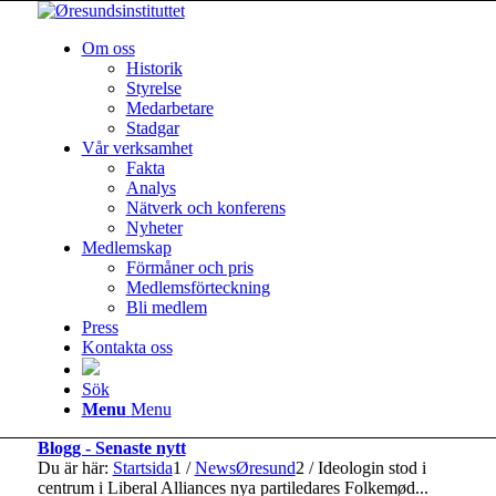
Om oss
Historik
Styrelse
Medarbetare
Stadgar
Vår verksamhet
Fakta
Analys
Nätverk och konferens
Nyheter
Medlemskap
Förmåner och pris
Medlemsförteckning
Bli medlem
Press
Kontakta oss
Sök
Menu
Menu
Blogg - Senaste nytt
Du är här:
Startsida
1
/
NewsØresund
2
/
Ideologin stod i
centrum i Liberal Alliances nya partiledares Folkemød...