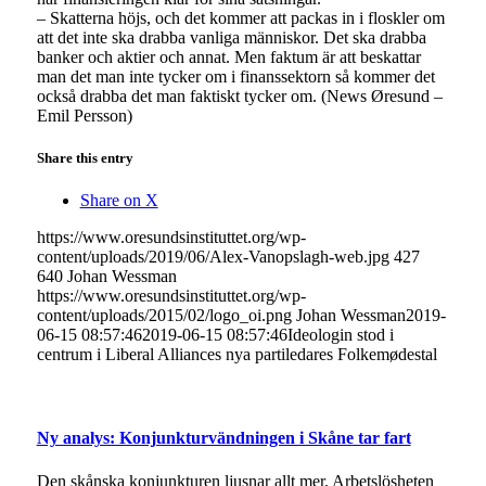
– Skatterna höjs, och det kommer att packas in i floskler om
att det inte ska drabba vanliga människor. Det ska drabba
banker och aktier och annat. Men faktum är att beskattar
man det man inte tycker om i finanssektorn så kommer det
också drabba det man faktiskt tycker om. (News Øresund –
Emil Persson)
Share this entry
Share on X
https://www.oresundsinstituttet.org/wp-
content/uploads/2019/06/Alex-Vanopslagh-web.jpg
427
640
Johan Wessman
https://www.oresundsinstituttet.org/wp-
content/uploads/2015/02/logo_oi.png
Johan Wessman
2019-
06-15 08:57:46
2019-06-15 08:57:46
Ideologin stod i
centrum i Liberal Alliances nya partiledares Folkemødestal
Ny analys: Konjunkturvändningen i Skåne tar fart
Den skånska konjunkturen ljusnar allt mer. Arbetslösheten