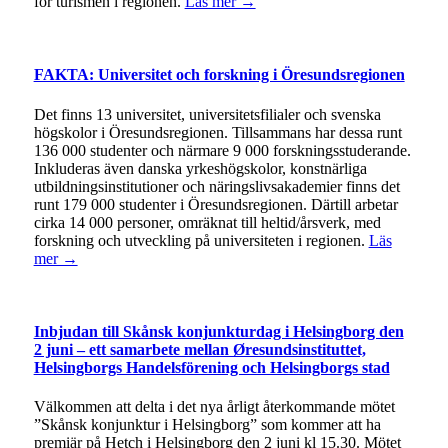
för turismen i regionen.
Läs mer →
FAKTA: Universitet och forskning i Öresundsregionen
Det finns 13 universitet, universitetsfilialer och svenska
högskolor i Öresundsregionen. Tillsammans har dessa runt
136 000 studenter och närmare 9 000 forskningsstuderande.
Inkluderas även danska yrkeshögskolor, konstnärliga
utbildningsinstitutioner och näringslivsakademier finns det
runt 179 000 studenter i Öresundsregionen. Därtill arbetar
cirka 14 000 personer, omräknat till heltid/årsverk, med
forskning och utveckling på universiteten i regionen.
Läs
mer →
Inbjudan till Skånsk konjunkturdag i Helsingborg den
2 juni – ett samarbete mellan Øresundsinstituttet,
Helsingborgs Handelsförening och Helsingborgs stad
Välkommen att delta i det nya årligt återkommande mötet
”Skånsk konjunktur i Helsingborg” som kommer att ha
premiär på Hetch i Helsingborg den 2 juni kl 15.30. Mötet