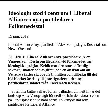
Ideologin stod i centrum i Liberal
Alliances nya partiledares
Folkemødestal
15 juni, 2019
Liberal Alliances nya partiledare Alex Vanopslaghs första tal som p
News Øresund
ALLINGE.
Liberal Alliances nya partiledare, Alex
Vanopslagh, första partiledartal vid folkemødet var
ideologiskt präglat. Kritik mot den stora offentliga
sektorn, skatter och avgifter, och en önskan om att
Venstre vänder sig bort från mitten och tillbaka till det
blå blocket är de tydligaste signalerna den nya
partiledaren sänder från Folkemødesscenen.
– Vi får inte bättre välfärd förrän välfärden blir helt fri, är det
budskap Alex Vanopslagh förmedlade från den stora scenen
på Cirkuspladsen vid hans första Folkemødestal som
partiledare för Liberal Alliance.