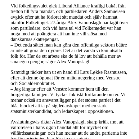
Vid folketingsvalet gick Liberal Alliance kraftigt bakåt från
tretton till fyra mandat, och partiledaren Anders Samuelsen
avgick efter att ha förlorat sitt mandat och själv hamnat
utanför Folketinget. 27-åriga Alex Vanopslagh har tagit över
som partiledare, och vid hans tal vid Folkemødet var han
noga med att poängtera att han inte vill slösa med
danskarnas skattepengar.
– Det enda sättet man kan göra den offentliga sektorn bättre
är inte att göra den dyrare. Det är det värsta vi kan utsätta
folk för. Har de ett arbete ska de få lov att behålla mer av
sina egna pengar, säger Alex Vanopslagh.
Samtidigt räcker han ut en hand till Lars Løkke Rasmussen,
efter att denne öppnat för en mittenregering med Venstre
och Socialdemokratiet.
– Jag längtar efter att Venstre kommer hem till den
borgerliga familjen. Vi tycker faktiskt fortfarande om er. Vi
menar också att ansvaret ligger på det största partiet i det
blåa blocket att ta på sig ledarskapet med en stark
statsministerkandidat, och ledarskapet i oppositionen.
Avslutningsvis riktar Alex Vanopslagh skarp kritik mot att
valrörelsen i hans ögon handlat allt för mycket om
välfärdssatsningar, och han menar att de andra partierna inte
har finansieringen klar för sina satsningar.