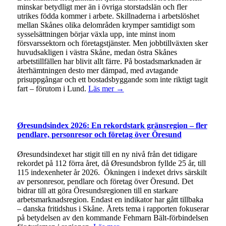
minskar betydligt mer än i övriga storstadslän och fler
utrikes födda kommer i arbete. Skillnaderna i arbetslöshet
mellan Skånes olika delområden krymper samtidigt som
sysselsättningen börjar växla upp, inte minst inom
försvarssektorn och företagstjänster. Men jobbtillväxten sker
huvudsakligen i västra Skåne, medan östra Skånes
arbetstillfällen har blivit allt färre. På bostadsmarknaden är
återhämtningen desto mer dämpad, med avtagande
prisuppgångar och ett bostadsbyggande som inte riktigt tagit
fart – förutom i Lund.
Läs mer →
Øresundsindex 2026: En rekordstark gränsregion – fler
pendlare, personresor och företag över Öresund
Øresundsindexet har stigit till en ny nivå från det tidigare
rekordet på 112 förra året, då Øresundsbron fyllde 25 år, till
115 indexenheter år 2026. Ökningen i indexet drivs särskilt
av personresor, pendlare och företag över Öresund. Det
bidrar till att göra Öresundsregionen till en starkare
arbetsmarknadsregion. Endast en indikator har gått tillbaka
– danska fritidshus i Skåne. Årets tema i rapporten fokuserar
på betydelsen av den kommande Fehmarn Bält-förbindelsen