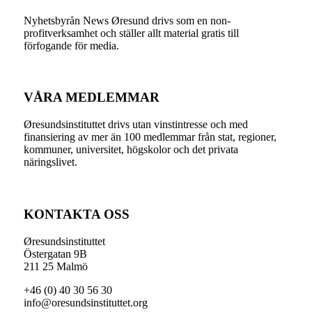
Nyhetsbyrån News Øresund drivs som en non-
profitverksamhet och ställer allt material gratis till
förfogande för media.
VÅRA MEDLEMMAR
Øresundsinstituttet drivs utan vinst­intresse och med
finansiering av mer än 100 medlemmar från stat, regioner,
kommuner, universitet, högskolor och det privata
näringslivet.
KONTAKTA OSS
Øresundsinstituttet
Östergatan 9B
211 25 Malmö
+46 (0) 40 30 56 30
info@oresundsinstituttet.org