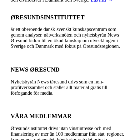
ØRESUNDSINSTITUTTET
är ett oberoende dansk-svenskt kunskapscentrum som
genom analyser, nätverksmöten och nyhetsbyrån News
Øresund bidrar till en ökad kunskap om utvecklingen i
Sverige och Danmark med fokus på Öresundsregionen.
NEWS ØRESUND
Nyhetsbyrån News Øresund drivs som en non-
profitverksamhet och ställer allt material gratis till
förfogande för media.
VÅRA MEDLEMMAR
Øresundsinstituttet drivs utan vinst­intresse och med
finansiering av mer än 100 medlemmar från stat, regioner,
kommuner, universitet, högskolor och det privata