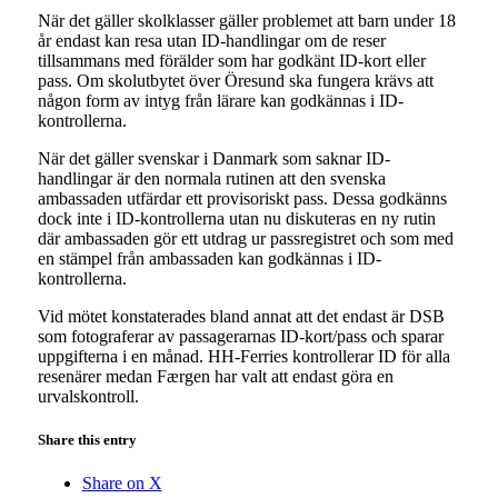
När det gäller skolklasser gäller problemet att barn under 18
år endast kan resa utan ID-handlingar om de reser
tillsammans med förälder som har godkänt ID-kort eller
pass. Om skolutbytet över Öresund ska fungera krävs att
någon form av intyg från lärare kan godkännas i ID-
kontrollerna.
När det gäller svenskar i Danmark som saknar ID-
handlingar är den normala rutinen att den svenska
ambassaden utfärdar ett provisoriskt pass. Dessa godkänns
dock inte i ID-kontrollerna utan nu diskuteras en ny rutin
där ambassaden gör ett utdrag ur passregistret och som med
en stämpel från ambassaden kan godkännas i ID-
kontrollerna.
Vid mötet konstaterades bland annat att det endast är DSB
som fotograferar av passagerarnas ID-kort/pass och sparar
uppgifterna i en månad. HH-Ferries kontrollerar ID för alla
resenärer medan Færgen har valt att endast göra en
urvalskontroll.
Share this entry
Share on X