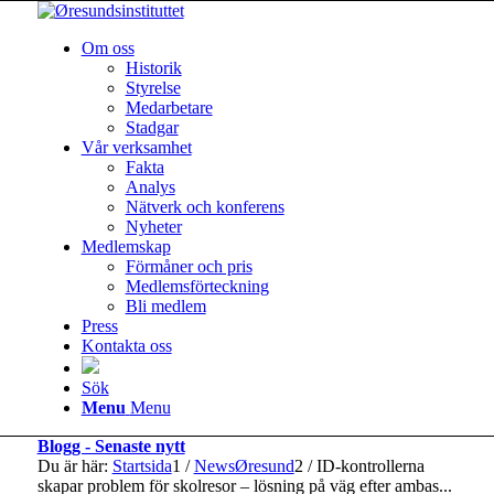
Om oss
Historik
Styrelse
Medarbetare
Stadgar
Vår verksamhet
Fakta
Analys
Nätverk och konferens
Nyheter
Medlemskap
Förmåner och pris
Medlemsförteckning
Bli medlem
Press
Kontakta oss
Sök
Menu
Menu
Blogg - Senaste nytt
Du är här:
Startsida
1
/
NewsØresund
2
/
ID-kontrollerna
skapar problem för skolresor – lösning på väg efter ambas...