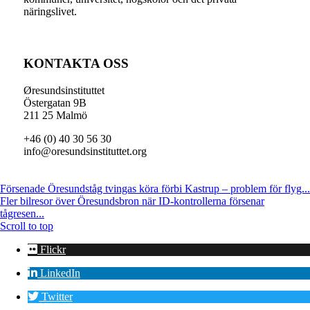
näringslivet.
KONTAKTA OSS
Øresundsinstituttet
Östergatan 9B
211 25 Malmö
+46 (0) 40 30 56 30
info@oresundsinstituttet.org
Försenade Öresundståg tvingas köra förbi Kastrup – problem för flyg...
Fler bilresor över Öresundsbron när ID-kontrollerna försenar
tågresen...
Scroll to top
Flickr
LinkedIn
Twitter