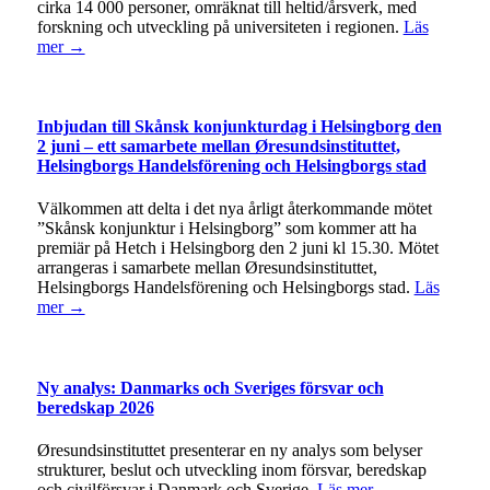
cirka 14 000 personer, omräknat till heltid/årsverk, med
forskning och utveckling på universiteten i regionen.
Läs
mer →
Inbjudan till Skånsk konjunkturdag i Helsingborg den
2 juni – ett samarbete mellan Øresundsinstituttet,
Helsingborgs Handelsförening och Helsingborgs stad
Välkommen att delta i det nya årligt återkommande mötet
”Skånsk konjunktur i Helsingborg” som kommer att ha
premiär på Hetch i Helsingborg den 2 juni kl 15.30. Mötet
arrangeras i samarbete mellan Øresundsinstituttet,
Helsingborgs Handelsförening och Helsingborgs stad.
Läs
mer →
Ny analys: Danmarks och Sveriges försvar och
beredskap 2026
Øresundsinstituttet presenterar en ny analys som belyser
strukturer, beslut och utveckling inom försvar, beredskap
och civilförsvar i Danmark och Sverige.
Läs mer →