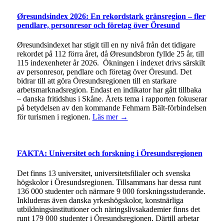
Øresundsindex 2026: En rekordstark gränsregion – fler
pendlare, personresor och företag över Öresund
Øresundsindexet har stigit till en ny nivå från det tidigare
rekordet på 112 förra året, då Øresundsbron fyllde 25 år, till
115 indexenheter år 2026. Ökningen i indexet drivs särskilt
av personresor, pendlare och företag över Öresund. Det
bidrar till att göra Öresundsregionen till en starkare
arbetsmarknadsregion. Endast en indikator har gått tillbaka
– danska fritidshus i Skåne. Årets tema i rapporten fokuserar
på betydelsen av den kommande Fehmarn Bält-förbindelsen
för turismen i regionen.
Läs mer →
FAKTA: Universitet och forskning i Öresundsregionen
Det finns 13 universitet, universitetsfilialer och svenska
högskolor i Öresundsregionen. Tillsammans har dessa runt
136 000 studenter och närmare 9 000 forskningsstuderande.
Inkluderas även danska yrkeshögskolor, konstnärliga
utbildningsinstitutioner och näringslivsakademier finns det
runt 179 000 studenter i Öresundsregionen. Därtill arbetar