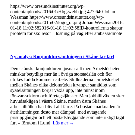
https://www.oresundsinstituttet.org/wp-
content/uploads/2016/01/Hbg-webb.jpg
427
640
Johan
Wessman
https://www.oresundsinstituttet.org/wp-
content/uploads/2015/02/logo_oi.png
Johan Wessman
2016-
01-18 11:02:58
2016-01-18 11:02:58
ID-kontrollerna skapar
problem för skolresor – lösning på väg efter ambassadmöte
Ny analys: Konjunkturvändningen i Skåne tar fart
Den skånska konjunkturen ljusnar allt mer. Arbetslösheten
minskar betydligt mer än i övriga storstadslän och fler
utrikes födda kommer i arbete. Skillnaderna i arbetslöshet
mellan Skånes olika delområden krymper samtidigt som
sysselsättningen börjar växla upp, inte minst inom
försvarssektorn och företagstjänster. Men jobbtillväxten sker
huvudsakligen i västra Skåne, medan östra Skånes
arbetstillfällen har blivit allt färre. På bostadsmarknaden är
återhämtningen desto mer dämpad, med avtagande
prisuppgångar och ett bostadsbyggande som inte riktigt tagit
fart – förutom i Lund.
Läs mer →