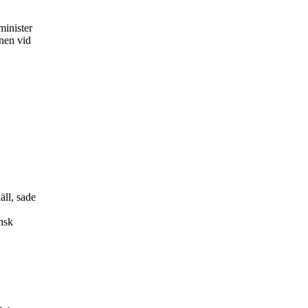
minister
nen vid
ll, sade
nsk