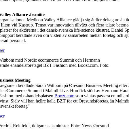
alley Alliance årsmöte
rganisationen Medicon Valley Alliance glädja sig åt fler deltagare än ti
ilton vid Kastrup. Temat var innovation tillväxt och flera talare betona
platser för aktörerna i det dansk-svenska life-science klustret. Daniel Sp
Support berättade även om vikten av samarbeten mellan företag och sj
icerad personal.
h Wittbom med Nordic ecommerce Summit och Hermann
erade ehandelsföretaget BZT Fashion med Boozt.com. Foto:
usiness Meeting
sregionen berättade Sarah Wittbom på Øresund Business Meeting efter a
rdic eCommerce Summit i Malmö Live. Hon fick stöd av Hermann Hara
ashion med e-handelsplatsen
Boozt.com
som väntas passera en miljard
l vinst. Själv vill han hellre kalla BZT för ett Öresundsföretag än Malmö
 svenskt företag”
Fredrik Reinfeldt, tidigare statsminister. Foto: News Øresund