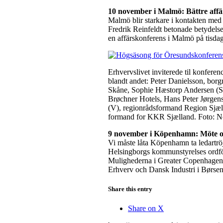
10 november i Malmö: Bättre affä
Malmö blir starkare i kontakten med
Fredrik Reinfeldt betonade betydel
en affärskonferens i Malmö på tisda
Erhvervslivet inviterede til konfe
blandt andet: Peter Danielsson, bor
Skåne, Sophie Hæstorp Andersen (S
Brøchner Hotels, Hans Peter Jørgen
(V), regionrådsformand Region Sjæ
formand for KKR Sjælland. Foto: 
9 november i Köpenhamn: Möte 
Vi måste låta Köpenhamn ta ledartrö
Helsingborgs kommunstyrelses ordfö
Mulighederna i Greater Copenhagen
Erhverv och Dansk Industri i Børse
Share this entry
Share on X