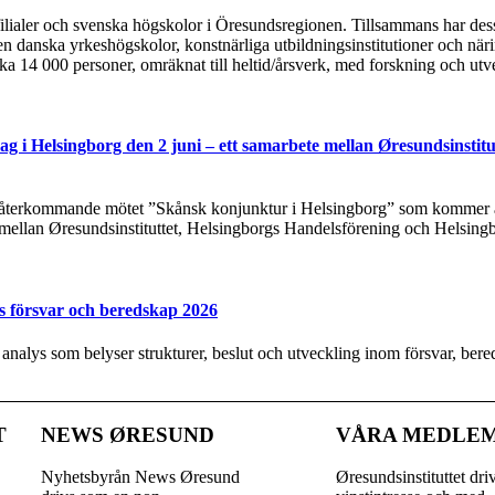
tsfilialer och svenska högskolor i Öresundsregionen. Tillsammans har de
n danska yrkeshögskolor, konstnärliga utbildningsinstitutioner och näri
rka 14 000 personer, omräknat till heltid/årsverk, med forskning och utv
g i Helsingborg den 2 juni – ett samarbete mellan Øresundsinstitu
t återkommande mötet ”Skånsk konjunktur i Helsingborg” som kommer at
 mellan Øresundsinstituttet, Helsingborgs Handelsförening och Helsing
s försvar och beredskap 2026
y analys som belyser strukturer, beslut och utveckling inom försvar, be
T
NEWS ØRESUND
VÅRA MEDLE
Nyhetsbyrån News Øresund
Øresundsinstituttet dri