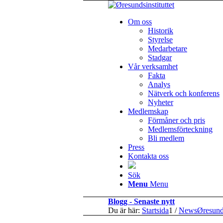
Om oss
Historik
Styrelse
Medarbetare
Stadgar
Vår verksamhet
Fakta
Analys
Nätverk och konferens
Nyheter
Medlemskap
Förmåner och pris
Medlemsförteckning
Bli medlem
Press
Kontakta oss
Sök
Menu
Menu
Blogg - Senaste nytt
Du är här:
Startsida
1
/
NewsØresun