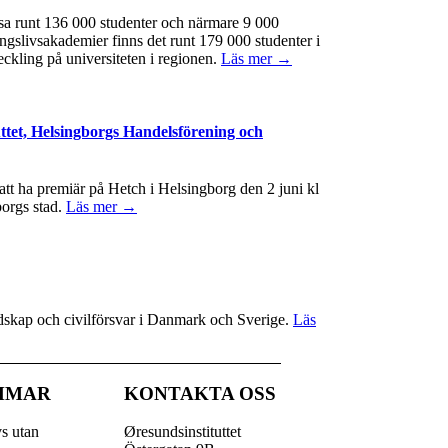
ssa runt 136 000 studenter och närmare 9 000
ngslivsakademier finns det runt 179 000 studenter i
eckling på universiteten i regionen.
Läs mer →
ttet, Helsingborgs Handelsförening och
t ha premiär på Hetch i Helsingborg den 2 juni kl
borgs stad.
Läs mer →
redskap och civilförsvar i Danmark och Sverige.
Läs
MMAR
KONTAKTA OSS
vs utan
Øresundsinstituttet