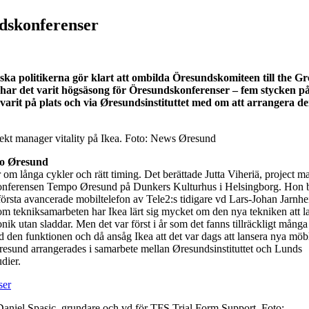
dskonferenser
ka politikerna gör klart att ombilda Öresundskomiteen till the Gr
har det varit högsäsong för Öresundskonferenser – fem stycken p
arit på plats och via Øresundsinstituttet med om att arrangera d
ekt manager vitality på Ikea. Foto: News Øresund
po
Øresund
om långa cykler och rätt timing. Det berättade Jutta Viheriä, project m
d konferensen Tempo Øresund på Dunkers Kulturhus i Helsingborg. Hon 
första avancerade mobiltelefon av Tele2:s tidigare vd Lars-Johan Jarnh
om tekniksamarbeten har Ikea lärt sig mycket om den nya tekniken att l
ik utan sladdar. Men det var först i år som det fanns tillräckligt många
 den funktionen och då ansåg Ikea att det var dags att lansera nya mö
esund arrangerades i samarbete mellan Øresundsinstituttet och Lunds
dier.
aniel Spasic, grundare och vd för TFS Trial Form Support. Foto: