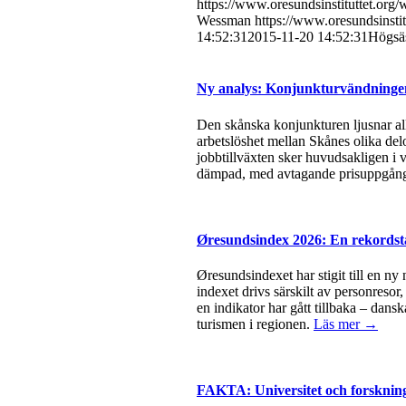
https://www.oresundsinstituttet.or
Wessman
https://www.oresundsinsti
14:52:31
2015-11-20 14:52:31
Högsäs
Ny analys: Konjunkturvändningen 
Den skånska konjunkturen ljusnar all
arbetslöshet mellan Skånes olika del
jobbtillväxten sker huvudsakligen i v
dämpad, med avtagande prisuppgångar
Øresundsindex 2026: En rekordsta
Øresundsindexet har stigit till en ny
indexet drivs särskilt av personresor
en indikator har gått tillbaka – dan
turismen i regionen.
Läs mer →
FAKTA: Universitet och forsknin