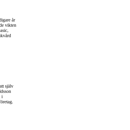
digare år
de vikten
asic,
ukvård
tt själv
ldsson
 i
företag.