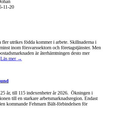
Johan
5-11-20
 fler utrikes födda kommer i arbete. Skillnaderna i
minst inom försvarssektorn och företagstjänster. Men
 På bostadsmarknaden är återhämtningen desto mer
.
Läs mer →
sund
e 25 år, till 115 indexenheter år 2026. Ökningen i
gionen till en starkare arbetsmarknadsregion. Endast
 av den kommande Fehmarn Bält-förbindelsen för