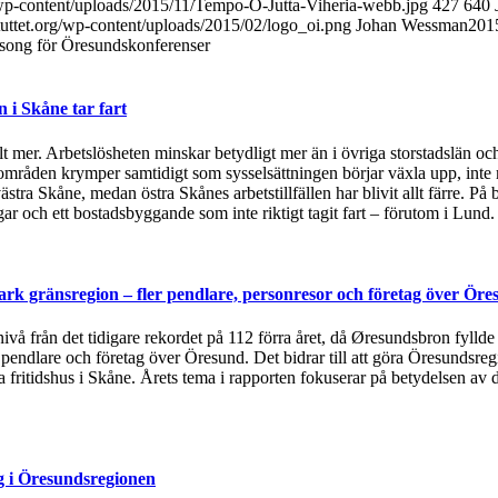
g/wp-content/uploads/2015/11/Tempo-O-Jutta-Viheria-webb.jpg
427
640
tuttet.org/wp-content/uploads/2015/02/logo_oi.png
Johan Wessman
201
ong för Öresundskonferenser
i Skåne tar fart
t mer. Arbetslösheten minskar betydligt mer än i övriga storstadslän och
områden krymper samtidigt som sysselsättningen börjar växla upp, inte 
ästra Skåne, medan östra Skånes arbetstillfällen har blivit allt färre.
 och ett bostadsbyggande som inte riktigt tagit fart – förutom i Lund
rk gränsregion – fler pendlare, personresor och företag över Öre
 nivå från det tidigare rekordet på 112 förra året, då Øresundsbron fylld
, pendlare och företag över Öresund. Det bidrar till att göra Öresundsre
ska fritidshus i Skåne. Årets tema i rapporten fokuserar på betydelsen
g i Öresundsregionen