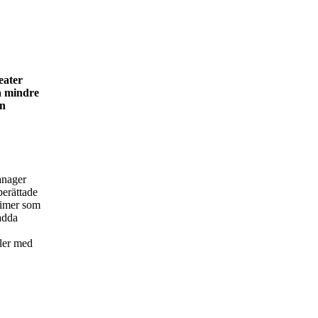
eater
å mindre
en
anager
berättade
eimer som
adda
bler med