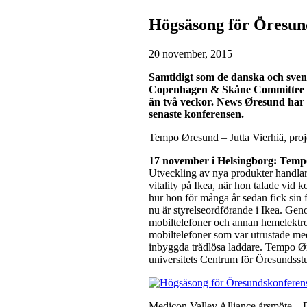
Högsäsong för Öresun
20 november, 2015
Samtidigt som de danska och svens
Copenhagen & Skåne Committee
än två veckor. News
Øresund har v
senaste konferensen.
Tempo Øresund – Jutta Vierhiä, proj
17 november i Helsingborg: Tem
Utveckling av nya produkter handlar 
vitality på Ikea, när hon talade vi
hur hon för många år sedan fick sin 
nu är styrelseordförande i Ikea. Gen
mobiltelefoner och annan hemelektron
mobiltelefoner som var utrustade med
inbyggda trådlösa laddare. Tempo Ør
universitets Centrum för Öresundsstu
Medicon Valley Alliance årsmöte – D