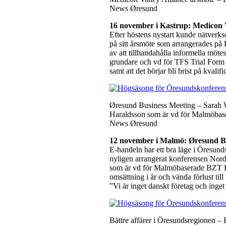
News Øresund
16 november i Kastrup: Medicon V
Efter höstens nystart kunde nätverkso
på sitt årsmöte som arrangerades på H
av att tillhandahålla informella mötes
grundare och vd för TFS Trial Form 
samt att det börjar bli brist på kvalif
Øresund Business Meeting – Sara
Haraldsson som är vd för Malmöbas
News Øresund
12 november i Malmö:
Øresund B
E-handeln har ett bra läge i Öresund
nyligen arrangerat konferensen No
som är vd för Malmöbaserade BZT F
omsättning i år och vända förlust til
”Vi är inget danskt företag och inget
Bättre affärer i Öresundsregionen – 