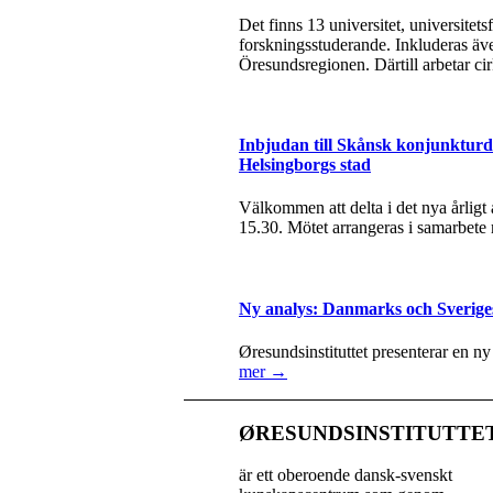
Det finns 13 universitet, universite
forskningsstuderande. Inkluderas äve
Öresundsregionen. Därtill arbetar ci
Inbjudan till Skånsk konjunkturda
Helsingborgs stad
Välkommen att delta i det nya årlig
15.30. Mötet arrangeras i samarbete
Ny analys: Danmarks och Sverige
Øresundsinstituttet presenterar en n
mer →
ØRESUNDSINSTITUTTE
är ett oberoende dansk-svenskt