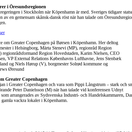
rer i Öresundsregionen
 regeringen i Stockholm när Köpenhamn är med. Sveriges tidigare stats
sen av en gemensam skånsk-dansk röst när han talade om Öresundsregio
gen.
rence om Greater Copenhagen på Børsen i Köpenhamn. Her deltog
gmester i Helsingborg, Märta Stenevi (MP), regionråd Region
) regionrådsformand Region Hovedstaden, Karim Nielsen, CEO
sen, VP External Relations Københavns Lufthavne, Jens Stenbæk
lland og Niels Hørup (V), borgmester Solrød kommune og
News Øresund
om Greater Copenhagen
jan i Greater Copenhagen och vara som Pippi Långstrum – stark och snä
rande Peter Danielsson (M) när han talade vid konferensen Udnyt
 som arrangerades av Sydsvenska Industri- och Handelskammaren, Da
n gamla vackra lokaler i Köpenhamn.