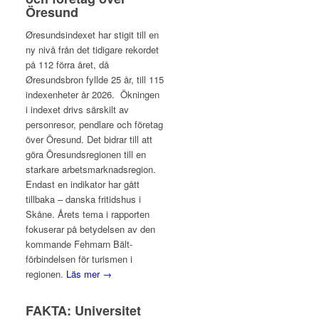
Öresund
Øresundsindexet har stigit till en
ny nivå från det tidigare rekordet
på 112 förra året, då
Øresundsbron fyllde 25 år, till 115
indexenheter år 2026. Ökningen
i indexet drivs särskilt av
personresor, pendlare och företag
över Öresund. Det bidrar till att
göra Öresundsregionen till en
starkare arbetsmarknadsregion.
Endast en indikator har gått
tillbaka – danska fritidshus i
Skåne. Årets tema i rapporten
fokuserar på betydelsen av den
kommande Fehmarn Bält-
förbindelsen för turismen i
regionen.
Läs mer →
FAKTA: Universitet