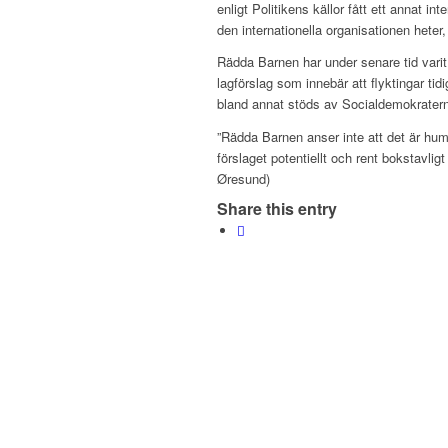
enligt Politikens källor fått ett annat i
den internationella organisationen heter,
Rädda Barnen har under senare tid varit k
lagförslag som innebär att flyktingar ti
bland annat stöds av Socialdemokratern
”Rädda Barnen anser inte att det är human
förslaget potentiellt och rent bokstavligt
Øresund)
Share this entry