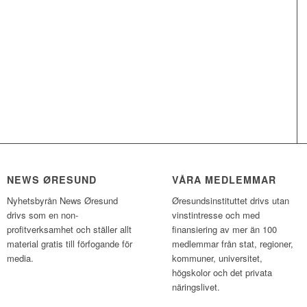
NEWS ØRESUND
VÅRA MEDLEMMAR
Nyhetsbyrån News Øresund
Øresundsinstituttet drivs utan
drivs som en non-
vinst­intresse och med
profitverksamhet och ställer allt
finansiering av mer än 100
material gratis till förfogande för
medlemmar från stat, regioner,
media.
kommuner, universitet,
högskolor och det privata
näringslivet.