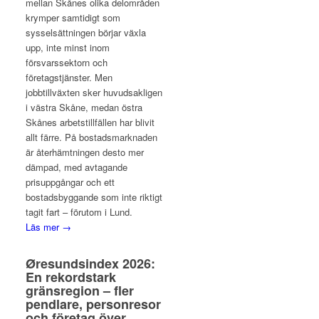
mellan Skånes olika delområden
krymper samtidigt som
sysselsättningen börjar växla
upp, inte minst inom
försvarssektorn och
företagstjänster. Men
jobbtillväxten sker huvudsakligen
i västra Skåne, medan östra
Skånes arbetstillfällen har blivit
allt färre. På bostadsmarknaden
är återhämtningen desto mer
dämpad, med avtagande
prisuppgångar och ett
bostadsbyggande som inte riktigt
tagit fart – förutom i Lund.
Läs mer →
Øresundsindex 2026:
En rekordstark
gränsregion – fler
pendlare, personresor
och företag över