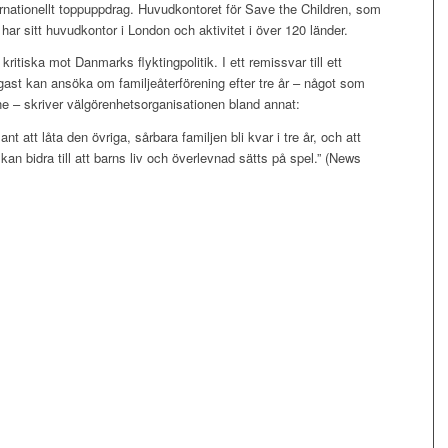
nternationellt toppuppdrag. Huvudkontoret för Save the Children, som
 har sitt huvudkontor i London och aktivitet i över 120 länder.
ritiska mot Danmarks flyktingpolitik. I ett remissvar till ett
digast kan ansöka om familjeåterförening efter tre år – något som
e – skriver välgörenhetsorganisationen bland annat:
t att låta den övriga, sårbara familjen bli kvar i tre år, och att
 kan bidra till att barns liv och överlevnad sätts på spel.” (News