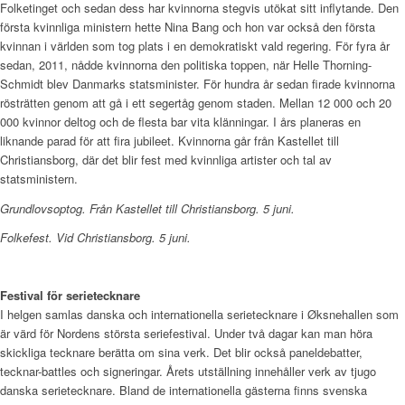
Folketinget och sedan dess har kvinnorna stegvis utökat sitt inflytande. Den
första kvinnliga ministern hette Nina Bang och hon var också den första
kvinnan i världen som tog plats i en demokratiskt vald regering. För fyra år
sedan, 2011, nådde kvinnorna den politiska toppen, när Helle Thorning-
Schmidt blev Danmarks statsminister. För hundra år sedan firade kvinnorna
rösträtten genom att gå i ett segertåg genom staden. Mellan 12 000 och 20
000 kvinnor deltog och de flesta bar vita klänningar. I års planeras en
liknande parad för att fira jubileet. Kvinnorna går från Kastellet till
Christiansborg, där det blir fest med kvinnliga artister och tal av
statsministern.
Grundlovsoptog. Från Kastellet till Christiansborg. 5 juni.
Folkefest. Vid Christiansborg. 5 juni.
Festival för serietecknare
I helgen samlas danska och internationella serietecknare i Øksnehallen som
är värd för Nordens största seriefestival. Under två dagar kan man höra
skickliga tecknare berätta om sina verk. Det blir också paneldebatter,
tecknar-battles och signeringar. Årets utställning innehåller verk av tjugo
danska serietecknare. Bland de internationella gästerna finns svenska