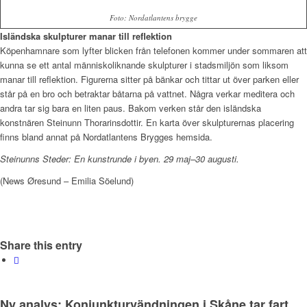
Foto: Nordatlantens brygge
Isländska skulpturer manar till reflektion
Köpenhamnare som lyfter blicken från telefonen kommer under sommaren att
kunna se ett antal människoliknande skulpturer i stadsmiljön som liksom
manar till reflektion. Figurerna sitter på bänkar och tittar ut över parken eller
står på en bro och betraktar båtarna på vattnet. Några verkar meditera och
andra tar sig bara en liten paus. Bakom verken står den isländska
konstnären Steinunn Thorarinsdottir. En karta över skulpturernas placering
finns bland annat på Nordatlantens Brygges hemsida.
Steinunns Steder: En kunstrunde i byen. 29 maj–30 augusti.
(News Øresund – Emilia Söelund)
Share this entry
Ny analys: Konjunkturvändningen i Skåne tar fart