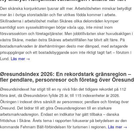
Den skånska konjunkturen ljusnar allt mer. Arbetslösheten minskar betydligt
mer än i övriga storstadslän och fler utrikes födda kommer i arbete.
Skillnaderna i arbetslöshet mellan Skånes olika delområden krymper
samtidigt som sysselsättningen börjar växla upp, inte minst inom
försvarssektorn och företagstjänster. Men jobbtillväxten sker huvudsakligen i
västra Skåne, medan östra Skånes arbetstillfällen har blivit allt färre. På
bostadsmarknaden är återhämtningen desto mer dämpad, med avtagande
prisuppgångar och ett bostadsbyggande som inte riktigt tagit fart – förutom i
Lund.
Läs mer →
Øresundsindex 2026: En rekordstark gränsregion –
fler pendlare, personresor och företag över Öresund
Øresundsindexet har stigit till en ny nivå från det tidigare rekordet på 112
förra året, då Øresundsbron fyllde 25 år, till 115 indexenheter år 2026.
Ökningen i indexet drivs särskilt av personresor, pendlare och företag över
Öresund. Det bidrar till att göra Öresundsregionen till en starkare
arbetsmarknadsregion. Endast en indikator har gått tillbaka – danska
fritidshus i Skåne. Årets tema i rapporten fokuserar på betydelsen av den
kommande Fehmarn Bält-förbindelsen för turismen i regionen.
Läs mer →