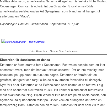
Mattias Adolfsson, amerikanska Natasha Allegeri och israeliska Rutu Modan.
Copenhagen Comics får också fint besök av den Stockholms-födda
amerikanska serietecknaren Art Spiegelman som bland annat har gett ut
serieromanen ”Maus”.
Copenhagen Comics. Øksnehallen, Köpenhamn. 6–7 juni.
Foto: Distortion – Marcus Palm Andreassen
Distortion får danskarna att dansa
Distortion är årets största fest i Köpenhamn. Festivalen började som ett litet
alternativt event, men det har växt explosionsartat. Det är inte ovanligt med
besökstal på upp emot 100 000 om dagen. Distortion är framför allt en
gatufest, där gator och torg i olika delar av staden förvandlas till dansgolv.
Nytt för i år är ”Distortion ø” på Refshaleøen som nästan är en festival i sig
med åtta scener för elektronisk musik. Hit kommer bland annat festivalens
mest oväntade bokning. Elijah Wood är inte bara bra på att spela hobbit, han
agerar också dj när andan faller på. Under veckan arrangeras det även en
familjevänlig Barn-Distortion och en Vuxen-Distortion för dem som vill ta det