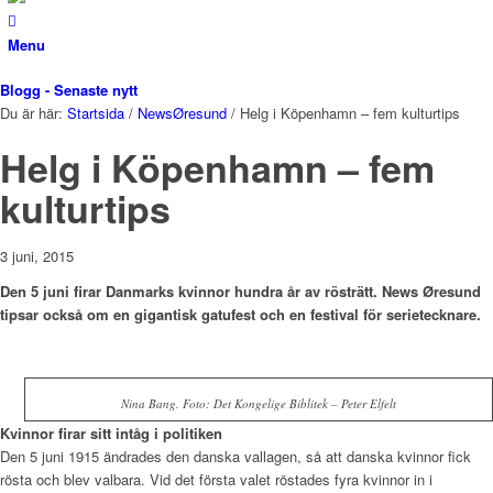
Menu
Blogg - Senaste nytt
Du är här:
Startsida
/
NewsØresund
/
Helg i Köpenhamn – fem kulturtips
Helg i Köpenhamn – fem
kulturtips
3 juni, 2015
Den 5 juni firar Danmarks kvinnor hundra år av rösträtt. News Øresund
tipsar också om en gigantisk gatufest och en festival för serietecknare.
Nina Bang. Foto: Det Kongelige Biblitek – Peter Elfelt
Kvinnor firar sitt intåg i politiken
Den 5 juni 1915 ändrades den danska vallagen, så att danska kvinnor fick
rösta och blev valbara. Vid det första valet röstades fyra kvinnor in i