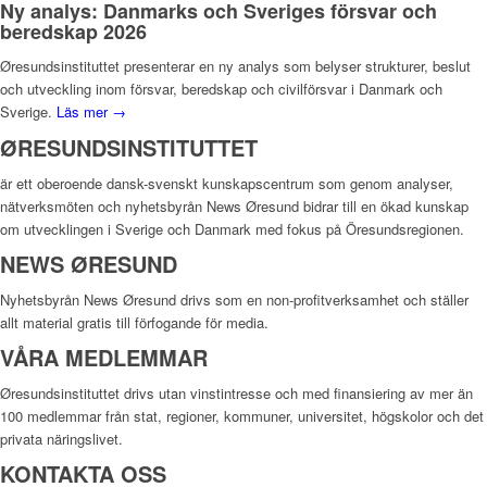
Ny analys: Danmarks och Sveriges försvar och
beredskap 2026
Øresundsinstituttet presenterar en ny analys som belyser strukturer, beslut
och utveckling inom försvar, beredskap och civilförsvar i Danmark och
Sverige.
Läs mer →
ØRESUNDSINSTITUTTET
är ett oberoende dansk-svenskt kunskapscentrum som genom analyser,
nätverksmöten och nyhetsbyrån News Øresund bidrar till en ökad kunskap
om utvecklingen i Sverige och Danmark med fokus på Öresundsregionen.
NEWS ØRESUND
Nyhetsbyrån News Øresund drivs som en non-profitverksamhet och ställer
allt material gratis till förfogande för media.
VÅRA MEDLEMMAR
Øresundsinstituttet drivs utan vinst­intresse och med finansiering av mer än
100 medlemmar från stat, regioner, kommuner, universitet, högskolor och det
privata näringslivet.
KONTAKTA OSS