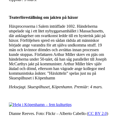
Teaterföreställning om jakten på häxor
Häxprocesserna i Salem inträffade 1692. Händelserna
utspelade sig i ett litet nybyggarsamhället i Massachusetts,
där anklagelser om svartkonst ledde till en hysterisk jakt på
häxor. Förföljelsen spred en sådan rädsla att människor
började ange varandra för att själva undkomma straff. 19
män och kvinnor dömdes och avrättas innan processen
kunde stoppas. Författaren Arthur Miller skrev en pjäs om
händelserna under 50-talet, då han såg paralleller till Joseph
McCarthys jakt på kommunister. Arthur Miller blev själv
åtalad och dömd, eftersom han vägrade ange kollegor med
kommunistiska åsikter. ”Häxkitteln” spelas just nu på
Skuespilhuset i Köpenhamn
Heksejagt. Skuespilhuset, Köpenhamn. Premiär: 4 mars.
Dianne Reeves. Foto: Flickr – Alberto Cabello (
CC BY 2.0
)