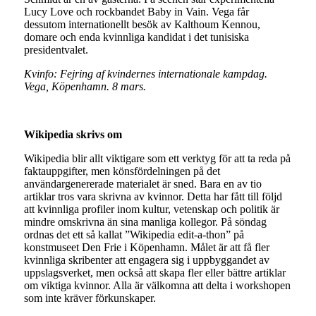
Lucy Love och rockbandet Baby in Vain. Vega får
dessutom internationellt besök av Kalthoum Kennou,
domare och enda kvinnliga kandidat i det tunisiska
presidentvalet.
Kvinfo: Fejring af kvindernes internationale kampdag.
Vega, Köpenhamn. 8 mars.
Wikipedia skrivs om
Wikipedia blir allt viktigare som ett verktyg för att ta reda på
faktauppgifter, men könsfördelningen på det
användargenererade materialet är sned. Bara en av tio
artiklar tros vara skrivna av kvinnor. Detta har fått till följd
att kvinnliga profiler inom kultur, vetenskap och politik är
mindre omskrivna än sina manliga kollegor. På söndag
ordnas det ett så kallat ”Wikipedia edit-a-thon” på
konstmuseet Den Frie i Köpenhamn. Målet är att få fler
kvinnliga skribenter att engagera sig i uppbyggandet av
uppslagsverket, men också att skapa fler eller bättre artiklar
om viktiga kvinnor. Alla är välkomna att delta i workshopen
som inte kräver förkunskaper.