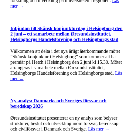
forskning och utveckling på universiteten i regionen.
Läs
mer →
Inbjudan till Skånsk konjunkturdag i Helsingborg den
2 juni – ett samarbete mellan Øresundsinstituttet,
Helsingborgs Handelsförening och Helsingborgs stad
Välkommen att delta i det nya årligt återkommande mötet
”Skånsk konjunktur i Helsingborg” som kommer att ha
premiär på Hetch i Helsingborg den 2 juni kl 15.30. Mötet
arrangeras i samarbete mellan Øresundsinstituttet,
Helsingborgs Handelsförening och Helsingborgs stad.
Läs
mer →
Ny analys: Danmarks och Sveriges försvar och
beredskap 2026
Øresundsinstituttet presenterar en ny analys som belyser
strukturer, beslut och utveckling inom försvar, beredskap
och civilförsvar i Danmark och Sverige.
Läs mer →