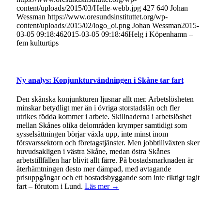
content/uploads/2015/03/Helle-webb.jpg
427
640
Johan
Wessman
https://www.oresundsinstituttet.org/wp-
content/uploads/2015/02/logo_oi.png
Johan Wessman
2015-
03-05 09:18:46
2015-03-05 09:18:46
Helg i Köpenhamn –
fem kulturtips
Ny analys: Konjunkturvändningen i Skåne tar fart
Den skånska konjunkturen ljusnar allt mer. Arbetslösheten
minskar betydligt mer än i övriga storstadslän och fler
utrikes födda kommer i arbete. Skillnaderna i arbetslöshet
mellan Skånes olika delområden krymper samtidigt som
sysselsättningen börjar växla upp, inte minst inom
försvarssektorn och företagstjänster. Men jobbtillväxten sker
huvudsakligen i västra Skåne, medan östra Skånes
arbetstillfällen har blivit allt färre. På bostadsmarknaden är
återhämtningen desto mer dämpad, med avtagande
prisuppgångar och ett bostadsbyggande som inte riktigt tagit
fart – förutom i Lund.
Läs mer →