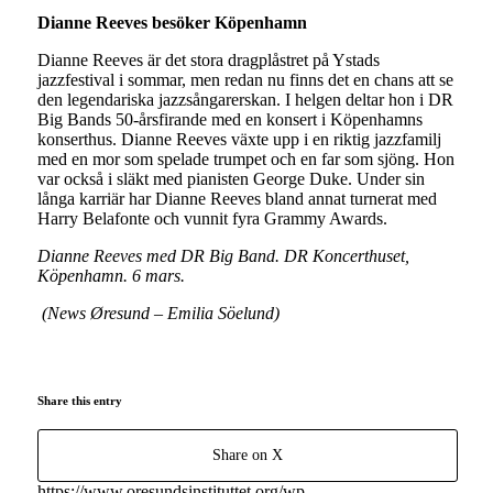
Dianne Reeves besöker Köpenhamn
Dianne Reeves är det stora dragplåstret på Ystads
jazzfestival i sommar, men redan nu finns det en chans att se
den legendariska jazzsångarerskan. I helgen deltar hon i DR
Big Bands 50-årsfirande med en konsert i Köpenhamns
konserthus. Dianne Reeves växte upp i en riktig jazzfamilj
med en mor som spelade trumpet och en far som sjöng. Hon
var också i släkt med pianisten George Duke. Under sin
långa karriär har Dianne Reeves bland annat turnerat med
Harry Belafonte och vunnit fyra Grammy Awards.
Dianne Reeves med DR Big Band. DR Koncerthuset,
Köpenhamn. 6 mars.
(News Øresund – Emilia Söelund)
Share this entry
Share on X
https://www.oresundsinstituttet.org/wp-