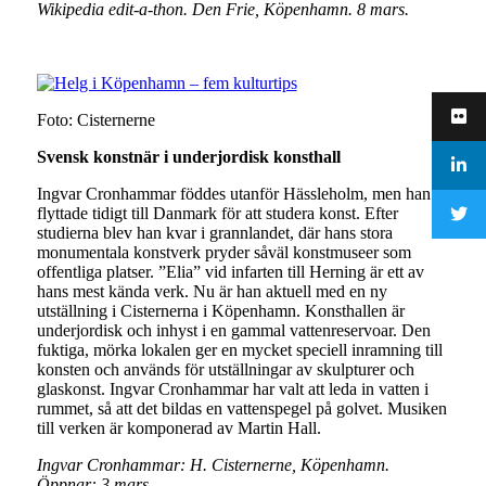
Wikipedia edit-a-thon. Den Frie, Köpenhamn. 8 mars.
Foto: Cisternerne
Svensk konstnär i underjordisk konsthall
Ingvar Cronhammar föddes utanför Hässleholm, men han
flyttade tidigt till Danmark för att studera konst. Efter
studierna blev han kvar i grannlandet, där hans stora
monumentala konstverk pryder såväl konstmuseer som
offentliga platser. ”Elia” vid infarten till Herning är ett av
hans mest kända verk. Nu är han aktuell med en ny
utställning i Cisternerna i Köpenhamn. Konsthallen är
underjordisk och inhyst i en gammal vattenreservoar. Den
fuktiga, mörka lokalen ger en mycket speciell inramning till
konsten och används för utställningar av skulpturer och
glaskonst. Ingvar Cronhammar har valt att leda in vatten i
rummet, så att det bildas en vattenspegel på golvet. Musiken
till verken är komponerad av Martin Hall.
Ingvar Cronhammar: H. Cisternerne, Köpenhamn.
Öppnar: 3 mars.