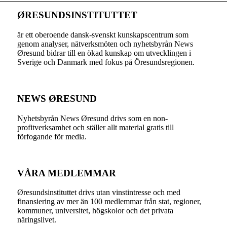
ØRESUNDSINSTITUTTET
är ett oberoende dansk-svenskt kunskapscentrum som
genom analyser, nätverksmöten och nyhetsbyrån News
Øresund bidrar till en ökad kunskap om utvecklingen i
Sverige och Danmark med fokus på Öresundsregionen.
NEWS ØRESUND
Nyhetsbyrån News Øresund drivs som en non-
profitverksamhet och ställer allt material gratis till
förfogande för media.
VÅRA MEDLEMMAR
Øresundsinstituttet drivs utan vinst­intresse och med
finansiering av mer än 100 medlemmar från stat, regioner,
kommuner, universitet, högskolor och det privata
näringslivet.