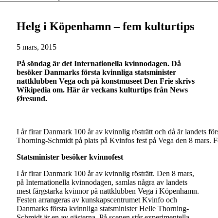
Helg i Köpenhamn – fem kulturtips
5 mars, 2015
På söndag är det Internationella kvinnodagen. Då
besöker Danmarks första kvinnliga statsminister
nattklubben Vega och på konstmuseet Den Frie skrivs
Wikipedia om. Här är veckans kulturtips från News
Øresund.
I år firar Danmark 100 år av kvinnlig rösträtt och då är landets för
Thorning-Schmidt på plats på Kvinfos fest på Vega den 8 mars.
Statsminister besöker kvinnofest
I år firar Danmark 100 år av kvinnlig rösträtt. Den 8 mars,
på Internationella kvinnodagen, samlas några av landets
mest färgstarka kvinnor på nattklubben Vega i Köpenhamn.
Festen arrangeras av kunskapscentrumet Kvinfo och
Danmarks första kvinnliga statsminister Helle Thorning-
Schmidt är en av gästerna. På scenen står experimentella