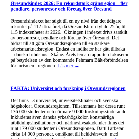
Øresundsindex 2026: En rekordstark gränsregion – fler
pendlare, personresor och företag över Öresund
Øresundsindexet har stigit till en ny nivå från det tidigare
rekordet på 112 förra året, då Øresundsbron fyllde 25 år, till
115 indexenheter år 2026. Ökningen i indexet drivs särskilt
av personresor, pendlare och företag över Öresund. Det
bidrar till att göra Öresundsregionen till en starkare
arbetsmarknadsregion. Endast en indikator har gått tillbaka
– danska fritidshus i Skåne. Årets tema i rapporten fokuserar
på betydelsen av den kommande Fehmarn Bält-förbindelsen
för turismen i regionen.
Läs mer →
FAKTA: Universitet och forskning i Öresundsregionen
Det finns 13 universitet, universitetsfilialer och svenska
högskolor i Öresundsregionen. Tillsammans har dessa runt
136 000 studenter och närmare 9 000 forskningsstuderande.
Inkluderas även danska yrkeshögskolor, konstnärliga
utbildningsinstitutioner och näringslivsakademier finns det
runt 179 000 studenter i Öresundsregionen. Därtill arbetar
cirka 14 000 personer, omräknat till heltid/årsverk, med