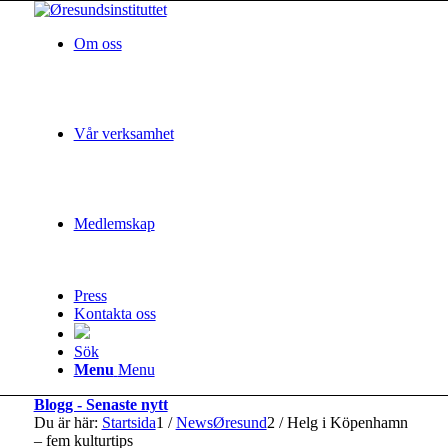
Om oss
Vår verksamhet
Medlemskap
Press
Kontakta oss
Sök
Menu
Menu
Blogg - Senaste nytt
Du är här:
Startsida
1
/
NewsØresund
2
/
Helg i Köpenhamn
– fem kulturtips