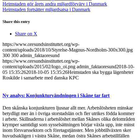
Heimstaden gör årets andra miljardförvärv i Danmark
Heimstaden fortsätter miljardsatsa i Danmark
Share this entry
Share on X
https://www.oresundsinstituttet.org/wp-
content/uploads/2018/10/Styrelse-Magnus-Nordholm-300x300.jpg
300
300
admin_faktaoresund
https://www.oresundsinstituttet.org/wp-
content/uploads/2015/02/logo_oi.png
admin_faktaoresund
2018-10-
05 15:35:26
2018-10-05 15:35:26
Heimstaden ska bygga lägenheter
Roskilde i samarbete med danska KPC
Ny analys: Konjunkturvändningen i Skåne tar fart
Den skånska konjunkturen ljusnar allt mer. Arbetslösheten minskar
betydligt mer än i övriga storstadslän och fler utrikes födda kommer
i arbete. Skillnaderna i arbetslöshet mellan Skånes olika delområden
krymper samtidigt som sysselsättningen börjar växla upp, inte minst
inom försvarssektorn och företagstjänster. Men jobbtillväxten sker
huvudsakligen i västra Skåne, medan östra Skånes arbetstillfällen