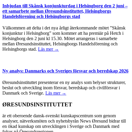
Inbjudan till Skånsk konjunkturdag i Helsingborg den 2 juni –
ett samarbete mellan Øresundsinstituttet, Helsingborgs
Handelsförening och Helsingborgs stad
Välkommen att delta i det nya årligt återkommande mötet ”Skånsk
konjunktur i Helsingborg” som kommer att ha premiär på Hetch i
Helsingborg den 2 juni kl 15.30. Mötet arrangeras i samarbete
mellan Øresundsinstituttet, Helsingborgs Handelsförening och
Helsingborgs stad.
Läs mer →
Ny analys: Danmarks och Sveriges försvar och beredskap 2026
Øresundsinstituttet presenterar en ny analys som belyser strukturer,
beslut och utveckling inom försvar, beredskap och civilförsvar i
Danmark och Sverige.
Läs mer →
ØRESUNDSINSTITUTTET
är ett oberoende dansk-svenskt kunskapscentrum som genom
analyser, nätverksmöten och nyhetsbyrån News Øresund bidrar till
en ökad kunskap om utvecklingen i Sverige och Danmark med
fokus på Öresundsregionen.