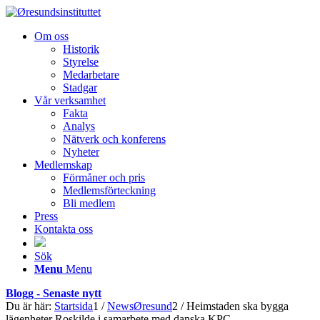
Om oss
Historik
Styrelse
Medarbetare
Stadgar
Vår verksamhet
Fakta
Analys
Nätverk och konferens
Nyheter
Medlemskap
Förmåner och pris
Medlemsförteckning
Bli medlem
Press
Kontakta oss
Sök
Menu
Menu
Blogg - Senaste nytt
Du är här:
Startsida
1
/
NewsØresund
2
/
Heimstaden ska bygga
lägenheter Roskilde i samarbete med danska KPC