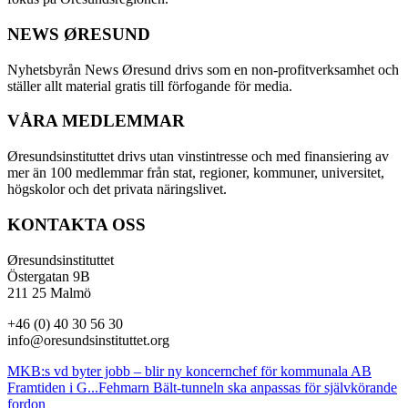
NEWS ØRESUND
Nyhetsbyrån News Øresund drivs som en non-profitverksamhet och
ställer allt material gratis till förfogande för media.
VÅRA MEDLEMMAR
Øresundsinstituttet drivs utan vinst­intresse och med finansiering av
mer än 100 medlemmar från stat, regioner, kommuner, universitet,
högskolor och det privata näringslivet.
KONTAKTA OSS
Øresundsinstituttet
Östergatan 9B
211 25 Malmö
+46 (0) 40 30 56 30
info@oresundsinstituttet.org
MKB:s vd byter jobb – blir ny koncernchef för kommunala AB
Framtiden i G...
Fehmarn Bält-tunneln ska anpassas för självkörande
fordon