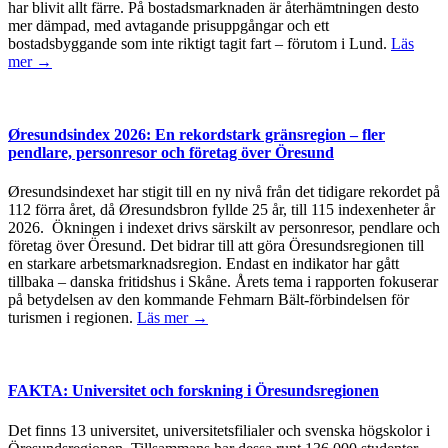
har blivit allt färre. På bostadsmarknaden är återhämtningen desto
mer dämpad, med avtagande prisuppgångar och ett
bostadsbyggande som inte riktigt tagit fart – förutom i Lund.
Läs
mer →
Øresundsindex 2026: En rekordstark gränsregion – fler
pendlare, personresor och företag över Öresund
Øresundsindexet har stigit till en ny nivå från det tidigare rekordet på
112 förra året, då Øresundsbron fyllde 25 år, till 115 indexenheter år
2026. Ökningen i indexet drivs särskilt av personresor, pendlare och
företag över Öresund. Det bidrar till att göra Öresundsregionen till
en starkare arbetsmarknadsregion. Endast en indikator har gått
tillbaka – danska fritidshus i Skåne. Årets tema i rapporten fokuserar
på betydelsen av den kommande Fehmarn Bält-förbindelsen för
turismen i regionen.
Läs mer →
FAKTA: Universitet och forskning i Öresundsregionen
Det finns 13 universitet, universitetsfilialer och svenska högskolor i