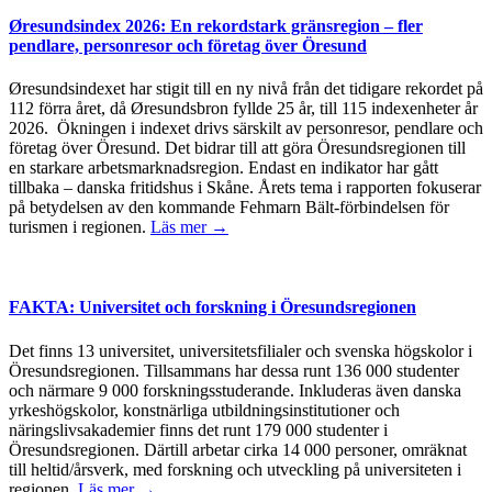
Øresundsindex 2026: En rekordstark gränsregion – fler
pendlare, personresor och företag över Öresund
Øresundsindexet har stigit till en ny nivå från det tidigare rekordet på
112 förra året, då Øresundsbron fyllde 25 år, till 115 indexenheter år
2026. Ökningen i indexet drivs särskilt av personresor, pendlare och
företag över Öresund. Det bidrar till att göra Öresundsregionen till
en starkare arbetsmarknadsregion. Endast en indikator har gått
tillbaka – danska fritidshus i Skåne. Årets tema i rapporten fokuserar
på betydelsen av den kommande Fehmarn Bält-förbindelsen för
turismen i regionen.
Läs mer →
FAKTA: Universitet och forskning i Öresundsregionen
Det finns 13 universitet, universitetsfilialer och svenska högskolor i
Öresundsregionen. Tillsammans har dessa runt 136 000 studenter
och närmare 9 000 forskningsstuderande. Inkluderas även danska
yrkeshögskolor, konstnärliga utbildningsinstitutioner och
näringslivsakademier finns det runt 179 000 studenter i
Öresundsregionen. Därtill arbetar cirka 14 000 personer, omräknat
till heltid/årsverk, med forskning och utveckling på universiteten i
regionen.
Läs mer →