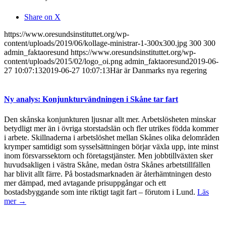
Share on X
https://www.oresundsinstituttet.org/wp-
content/uploads/2019/06/kollage-ministrar-1-300x300.jpg
300
300
admin_faktaoresund
https://www.oresundsinstituttet.org/wp-
content/uploads/2015/02/logo_oi.png
admin_faktaoresund
2019-06-
27 10:07:13
2019-06-27 10:07:13
Här är Danmarks nya regering
Ny analys: Konjunkturvändningen i Skåne tar fart
Den skånska konjunkturen ljusnar allt mer. Arbetslösheten minskar
betydligt mer än i övriga storstadslän och fler utrikes födda kommer
i arbete. Skillnaderna i arbetslöshet mellan Skånes olika delområden
krymper samtidigt som sysselsättningen börjar växla upp, inte minst
inom försvarssektorn och företagstjänster. Men jobbtillväxten sker
huvudsakligen i västra Skåne, medan östra Skånes arbetstillfällen
har blivit allt färre. På bostadsmarknaden är återhämtningen desto
mer dämpad, med avtagande prisuppgångar och ett
bostadsbyggande som inte riktigt tagit fart – förutom i Lund.
Läs
mer →