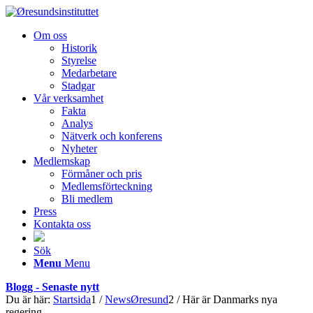
Om oss
Historik
Styrelse
Medarbetare
Stadgar
Vår verksamhet
Fakta
Analys
Nätverk och konferens
Nyheter
Medlemskap
Förmåner och pris
Medlemsförteckning
Bli medlem
Press
Kontakta oss
Sök
Menu
Menu
Blogg - Senaste nytt
Du är här:
Startsida
1
/
NewsØresund
2
/
Här är Danmarks nya
regering