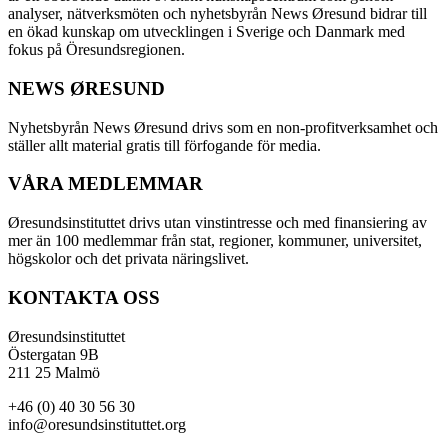
analyser, nätverksmöten och nyhetsbyrån News Øresund bidrar till
en ökad kunskap om utvecklingen i Sverige och Danmark med
fokus på Öresundsregionen.
NEWS ØRESUND
Nyhetsbyrån News Øresund drivs som en non-profitverksamhet och
ställer allt material gratis till förfogande för media.
VÅRA MEDLEMMAR
Øresundsinstituttet drivs utan vinst­intresse och med finansiering av
mer än 100 medlemmar från stat, regioner, kommuner, universitet,
högskolor och det privata näringslivet.
KONTAKTA OSS
Øresundsinstituttet
Östergatan 9B
211 25 Malmö
+46 (0) 40 30 56 30
info@oresundsinstituttet.org