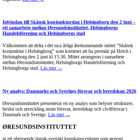
Inbjudan till Skånsk konjunkturdag i Helsingborg den 2 juni –
ett samarbete mellan Øresundsinstituttet, Helsingborgs
Handelsförening och Helsingborgs stad
Välkommen att delta i det nya årligt återkommande mötet ”Skånsk
konjunktur i Helsingborg” som kommer att ha premiär på Hetch i
Helsingborg den 2 juni kl 15.30. Mötet arrangeras i samarbete
mellan Øresundsinstituttet, Helsingborgs Handelsförening och
Helsingborgs stad.
Läs mer →
Ny analys: Danmarks och Sveriges försvar och beredskap 2026
Øresundsinstituttet presenterar en ny analys som belyser strukturer,
beslut och utveckling inom försvar, beredskap och civilförsvar i
Danmark och Sverige.
Läs mer →
ØRESUNDSINSTITUTTET
är ett oberoende dansk-svenskt kunskapscentrum som genom