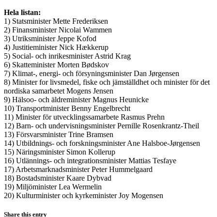
Hela listan:
1) Statsminister Mette Frederiksen
2) Finansminister Nicolai Wammen
3) Utriksminister Jeppe Kofod
4) Justitieminister Nick Hækkerup
5) Social- och inrikesminister Astrid Krag
6) Skatteminister Morten Bødskov
7) Klimat-, energi- och försyningsminister Dan Jørgensen
8) Minister for livsmedel, fiske och jämställdhet och minister för det
nordiska samarbetet Mogens Jensen
9) Hälsoo- och äldreminister Magnus Heunicke
10) Transportminister Benny Engelbrecht
11) Minister för utvecklingssamarbete Rasmus Prehn
12) Barn- och undervisningsminister Pernille Rosenkrantz-Theil
13) Försvarsminister Trine Bramsen
14) Utbildnings- och forskningsminister Ane Halsboe-Jørgensen
15) Näringsminister Simon Kollerup
16) Utlännings- och integrationsminister Mattias Tesfaye
17) Arbetsmarknadsminister Peter Hummelgaard
18) Bostadsminister Kaare Dybvad
19) Miljöminister Lea Wermelin
20) Kulturminister och kyrkeminister Joy Mogensen
Share this entry