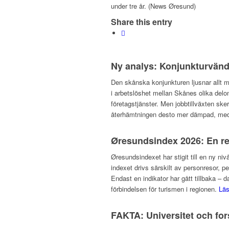
under tre år. (News Øresund)
Share this entry
Ny analys: Konjunkturvändn
Den skånska konjunkturen ljusnar allt m
i arbetslöshet mellan Skånes olika del
företagstjänster. Men jobbtillväxten ske
återhämtningen desto mer dämpad, med a
Øresundsindex 2026: En re
Øresundsindexet har stigit till en ny niv
indexet drivs särskilt av personresor, p
Endast en indikator har gått tillbaka –
förbindelsen för turismen i regionen.
Lä
FAKTA: Universitet och fo