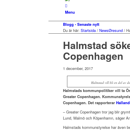
Menu
Blogg - Senaste nytt
Du är här:
Startsida
/
NewsØresund
/
Ha
Halmstad söke
Copenhagen
1 december, 2017
Halmstad vill bli en del av
Halmstads kommunpolitiker vill ta Ö
Greater Copenhagen. Kommunstyrelse
Copenhagen. Det rapporterar
Halland
– Greater Copenhagen tror jag blir gry
Lund, Malmö och Köpenhamn, säger An
Halmstads kommunstyrelse har även bes