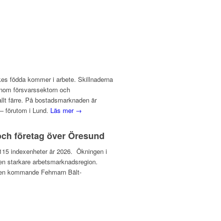
ikes födda kommer i arbete. Skillnaderna
inom försvarssektorn och
 allt färre. På bostadsmarknaden är
– förutom i Lund.
Läs mer →
och företag över Öresund
ll 115 indexenheter år 2026. Ökningen i
l en starkare arbetsmarknadsregion.
v den kommande Fehmarn Bält-