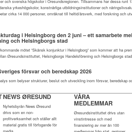
ilialer och svenska högskolor i Öresundsregionen. Tillsammans har dessa runt
anska yrkeshögskolor, konstnärliga utbildningsinstitutioner och näringslivsak
betar cirka 14 000 personer, omräknat till heltid/årsverk, med forskning och ut
nkturdag i Helsingborg den 2 juni – ett samarbete mel
ing och Helsingborgs stad
terkommande mötet ”Skånsk konjunktur i Helsingborg” som kommer att ha premiä
llan Øresundsinstituttet, Helsingborgs Handelsförening och Helsingborgs sta
veriges försvar och beredskap 2026
nalys som belyser strukturer, beslut och utveckling inom försvar, beredskap o
T
NEWS ØRESUND
VÅRA
MEDLEMMAR
Nyhetsbyrån News Øresund
drivs som en non-
Øresundsinstituttet drivs utan
profitverksamhet och ställer allt
vinst­intresse och med
material gratis till förfogande för
finansiering av mer än 100
media.
medlemmar från stat, regioner,