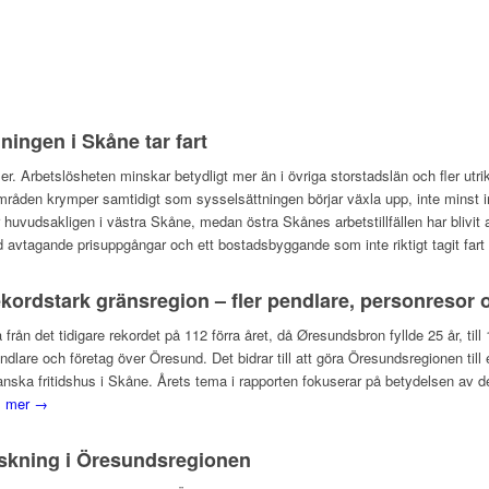
ingen i Skåne tar fart
er. Arbetslösheten minskar betydligt mer än i övriga storstadslän och fler utr
områden krymper samtidigt som sysselsättningen börjar växla upp, inte minst 
r huvudsakligen i västra Skåne, medan östra Skånes arbetstillfällen har blivit
vtagande prisuppgångar och ett bostadsbyggande som inte riktigt tagit fart 
kordstark gränsregion – fler pendlare, personresor 
å från det tidigare rekordet på 112 förra året, då Øresundsbron fyllde 25 år, ti
endlare och företag över Öresund. Det bidrar till att göra Öresundsregionen til
 danska fritidshus i Skåne. Årets tema i rapporten fokuserar på betydelsen a
s mer →
rskning i Öresundsregionen