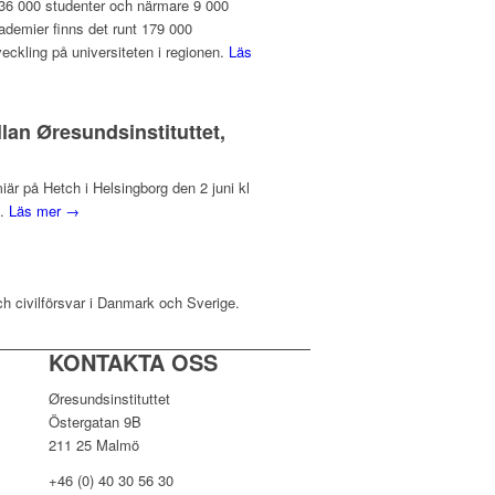
 136 000 studenter och närmare 9 000
ademier finns det runt 179 000
veckling på universiteten i regionen.
Läs
lan Øresundsinstituttet,
r på Hetch i Helsingborg den 2 juni kl
d.
Läs mer →
ch civilförsvar i Danmark och Sverige.
KONTAKTA OSS
Øresundsinstituttet
Östergatan 9B
211 25 Malmö
+46 (0) 40 30 56 30