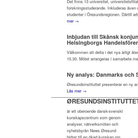
Det finns 13 universitet, universitetsf
forskningsstuderande. Inkluderas även d
studenter i Öresundsregionen. Därtill ar
mer →
Inbjudan till Skånsk konju
Helsingborgs Handelsfören
Välkommen att delta i det nya årligt å
15.30. Mötet arrangeras i samarbete me
Ny analys: Danmarks och S
Øresundsinstituttet presenterar en ny a
Läs mer →
ØRESUNDSINSTITUTTE
är ett oberoende dansk-svenskt
kunskapscentrum som genom
analyser, nätverksmöten och
nyhetsbyrån News Øresund
bidrar till en ökad kunskap om